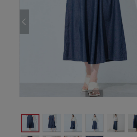
1
/
11