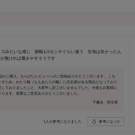
イズみたいな感じ 裾幅も5センチぐらい違う 生地は良かったん
備が無ければ履きやすそうです
品のご購入、ならびにレビューへのご投稿ありがとうございます。 こち
ますため、わたり幅（ももあたりの幅）に左右差がある商品となっており
足しておりましたこと、大変申し訳ございませんでした。今後もお客様に
いります。貴重なご意見ありがとうございました。
千趣会 担当者
1
人が参考になりました
参考になった