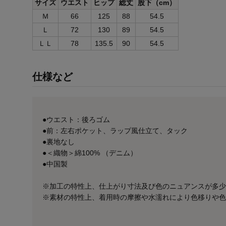
サイズ
ウエスト
ヒップ
総丈
股下（cm）
Ｍ
66
125
88
54.5
Ｌ
72
130
89
54.5
ＬＬ
78
135.5
90
54.5
仕様など
●ウエスト：後ろゴム
●前：左右ポケット、ラップ風仕立て、タック
●裏地なし
●＜織物＞綿100% （デニム）
●中国製
※加工の特性上、仕上がり寸法及び色のニュアンスが多少
※素材の特性上、着用時の摩擦や水濡れにより色移りや色