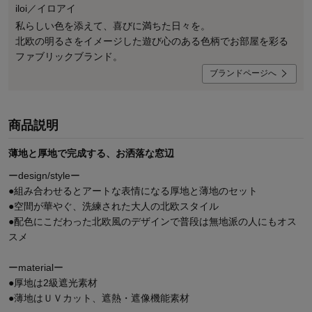
iloi／イロアイ
私らしい色を添えて、喜びに満ちた日々を。
北欧の明るさをイメージした遊び心のある色柄でお部屋を彩る
ファブリックブランド。
ブランドページへ
商品説明
薄地と厚地で完成する、お洒落な窓辺
ーdesign/styleー
●組み合わせるとアートな表情になる厚地と薄地のセット
●空間が華やぐ、洗練された大人の北欧スタイル
●配色にこだわった北欧風のデザインで普段は無地派の人にもオス
スメ
ーmaterialー
●厚地は2級遮光素材
●薄地はＵＶカット、遮熱・遮像機能素材