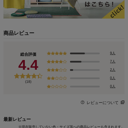
商品レビュー
9人
総合評価
4.4
7人
2人
0人
(18)
0人
レビューについて
最新レビュー
※
現在販売していない色・サイズ等への商品レビューも含まれます。