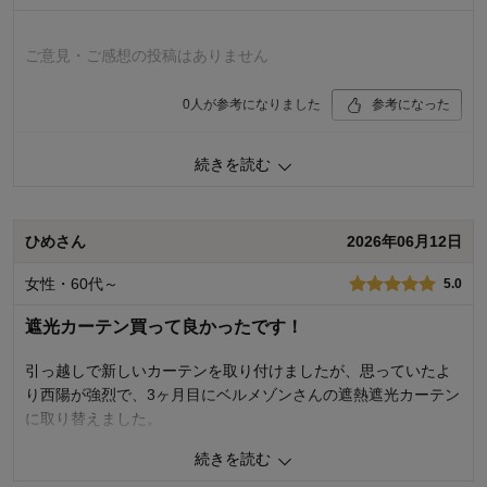
購入商品：
ライトグレー, 約１００×１３５×４枚
使用場所：
寝室
購入のきっかけ：
買い足し
ご意見・ご感想の投稿はありません
商品を使う人：
自分、配偶者
0
人が参考になりました
参考になった
価格
5.0
続きを読む
機能
5.0
使用感・使いやすさ
5.0
デザイン・色
5.0
ひめさん
2026年06月12日
購入商品：
ライトグレー, 約１００×１７８×４枚
使用場所：
リビング、ダイニング
女性・60代～
5.0
購入のきっかけ：
買い替え
商品を使う人：
自分
遮光カーテン買って良かったです！
引っ越しで新しいカーテンを取り付けましたが、思っていたよ
り西陽が強烈で、3ヶ月目にベルメゾンさんの遮熱遮光カーテン
に取り替えました。
壁一面が大きな窓なので、100センチを4枚買いましたが、北欧
続きを読む
調のストライプ柄が素敵で、圧迫感もなく、レースの端のオレ