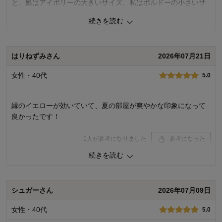
と、娘はアイボリーの大きいサイズ、私はボルドーの小さいサ
イズを探していたので、それぞれ購入して使いたい色を使用し
続きを読む
てとても気に入ってます。
1
人が参考になりました
参考になった
はりねずみさん
2026年07月21日
価格
5.0
女性・40代
5.0
機能
5.0
使用感・使いやすさ
5.0
デザイン・色
5.0
縁のイエローが効いていて、夏の部屋が爽やかな印象になって
購入商品：
アイボリー, 約１３０×１８５
良かったです！
1
人が参考になりました
参考になった
続きを読む
価格
4.0
機能
5.0
使用感・使いやすさ
5.0
デザイン・色
5.0
シュガーさん
2026年07月09日
購入商品：
ライトグレー, 約１８５×２４０
女性・40代
5.0
使用場所：
リビング