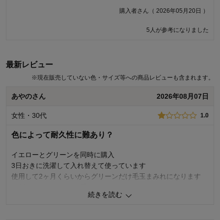
り、途中で切れていたり、ダマになっていたりする箇所が多数
購入者さん（ 2026年05月20日 ）
あります 色がカラフルなだけにとても目立ちます 直線を縫うだ
けの工程でこれだけ乱れているのは、品質管理に問題があると
5人が参考になりました
感じました このまま使うと糸の切れた部分からほつれてくるか
もしれませんね 交換対応かもしれませんが、こういう商品が届
くということは検品体制にも問題があると思います 交換しても
最新レビュー
同じ品質のものが届くだけだと思うのでこのまま使用します デ
ザインがいいだけに縫製の品質と検品レベルが非常に残念です
※
現在販売していない色・サイズ等への商品レビューも含まれます。
あやのさん
2026年08月07日
あんこさん（ 2026年06月10日 ）
女性・30代
1.0
商品のご購入、ならびにレビューへのご投稿ありがとうございます。
お届け商品の縫製仕様に不備があったとのこと、誠に申し訳ございま
色によって耐久性に難あり？
せん。 不良品については、ご使用後であってもお届け後6か月間は返
品・交換を承りますので、大変お手数をおかけしますが、弊社コール
イエローとグリーンを同時に購入
センターまでご連絡をいただけますよう、お願いいたします。 商品は
3日おきに洗濯して入れ替えて使っています
生産後、弊社品質基準に基づき検品のうえ出荷をしておりますが、再
使用して2ヶ月くらいからグリーンだけ毛玉まみれになります
発防止に向けて生産工場と品質の向上に努めるとともに、検品時の品
縫製もグリーンだけ二重になっていたりほつれたり
質チェックを今一度徹底いたします。 今後もお客様により満足度の高
続きを読む
い商品をお届けできるよう努力をしてまいります。貴重なご意見あり
ロットの差なのかもしれませんが
がとうございました。
イエローは良いのに残念です