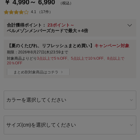
￥ 4,990～ 6,990
通常商品送料無料 返品引取無料（JCBのみ）
（税込）
即時入会なら更に500円OFFクーポンプレゼント
4.1 （17件）
ベルメゾン メンバーズカードについて
合計獲得ポイント：
23ポイント～
※
メンバーズカードの加算ポイントはステージ倍率適用前の基本ポイント
ベルメゾンメンバーズカードで最大＋4倍
に対して適用されます。
【夏のくたびれ、リフレッシュまとめ買い】
キャンペーン対象
期限：2026年8月27日(木)23:59まで
対象商品よりどり
3点以上で5％OFF、5点以上で10％OFF、8点以上で
20％OFF
まとめ割対象商品はコチラ
カラーを選択してください
サイズ(cm)を選択してください