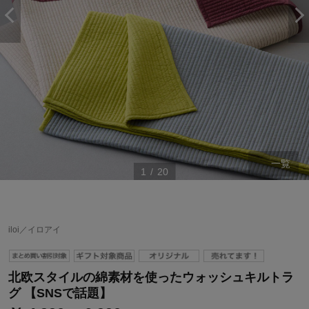
一覧
1
/
20
ステージが上がれば送料無料・返品引取無料！
iloi／イロアイ
さらにポイント還元最大16倍！
ベルメゾンご優待サービスについて
北欧スタイルの綿素材を使ったウォッシュキルトラ
ベルメゾン・ポイントについて
グ 【SNSで話題】