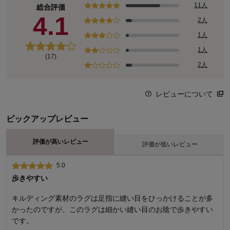
11人
総合評価
4.1
2人
1人
1人
(17)
2人
レビューについて
ピックアップレビュー
評価が高いレビュー
評価が低いレビュー
5.0
1.0
歩きやすい
縫製が汚い
キルディング素材のラグは足指に縫い目をひっかけることが多
ベルメゾンで初めてラグを購入しましたが、縫製の粗さに驚き
かったのですが、このラグは細かい縫い目のお陰で歩きやすい
ました デザインはとても可愛いのですが、表面・中綿・裏地を
です。
縫い合わせるステッチ部分の糸が、二重・三重になっていた