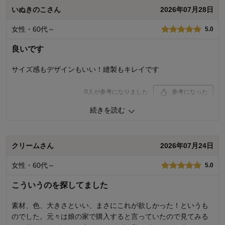
千趣会 担当者
いぬきのこさん
2026年07月28日
0
人が参考になりました
参考になった
女性・60代～
5.0
13人が参考になりました
価格
1.0
機能
1.0
良いです
使用感・使いやすさ
3.0
デザイン・色
4.0
サイズ感もデザインもいい！縫製もキレイです
購入商品：
グリーン, 約１８５×１８５
使用場所：
リビング
0
人が参考になりました
参考になった
購入のきっかけ：
買い替え
商品を使う人：
自分、子供
続きを読む
価格
4.0
機能
4.0
使用感・使いやすさ
5.0
デザイン・色
4.0
クリームさん
2026年07月24日
購入商品：
ライトグレー, 約１３０×１８５
女性・60代～
5.0
使用場所：
寝室
購入のきっかけ：
買い替え
こういうのを探してました
商品を使う人：
自分
素材、色、大きさといい、まさにこれが欲しかった！というも
のでした。元々は娘の家で購入すると言っていたので見てみる