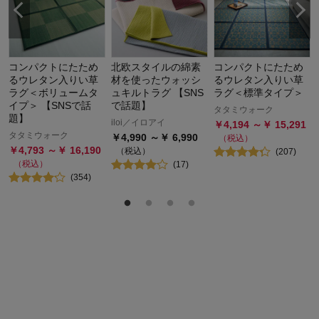
コンパクトにたため
北欧スタイルの綿素
コンパクトにたため
るウレタン入りい草
材を使ったウォッシ
るウレタン入りい草
ラグ＜ボリュームタ
ュキルトラグ 【SNS
ラグ＜標準タイプ＞
イプ＞ 【SNSで話
で話題】
タタミウォーク
題】
iloi／イロアイ
￥
4,194
～￥
15,291
タタミウォーク
￥
4,990
～￥
6,990
（税込）
￥
4,793
～￥
16,190
（税込）
(
207
)
（税込）
(
17
)
(
354
)