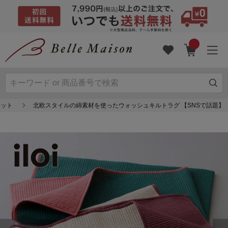
マット
北欧スタイルの綿素材を使ったウォッシュキルトラグ 【SNSで話題】