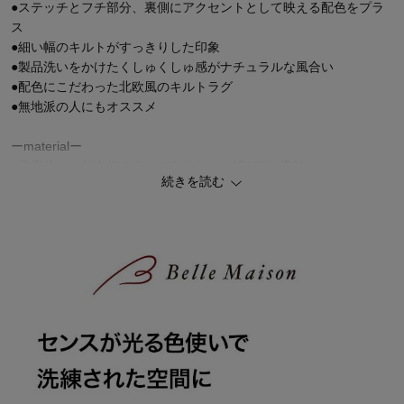
●ステッチとフチ部分、裏側にアクセントとして映える配色をプラ
ス
●細い幅のキルトがすっきりした印象
●製品洗いをかけたくしゅくしゅ感がナチュラルな風合い
●配色にこだわった北欧風のキルトラグ
●無地派の人にもオススメ
ーmaterialー
●表裏共に一年中使える、さらりとした綿100％素材
続きを読む
●気軽に洗えて、汚れても安心
●ゴムベルトなしの仕様なのでラグ使いはもちろん、ソファーカバ
ーやシーツとしても使用ＯＫ
●両面をリバーシブルとしても使えます
ーcolorー
■アイボリー／アイボリー×エンジ
■ライトグレー／ライトグレー×イエロー
■グリーン／グリーン×コーラル