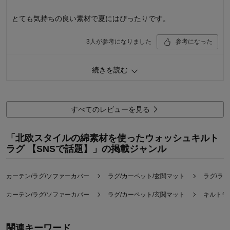
購入のきっかけ：
買い替え、カタログで見て
商品を使う人：
自分
とても気持ちの良い素材で夏にはぴったりです。
3
人が参考になりました
参考になった
価格
3.0
続きを読む
機能
5.0
使用感・使いやすさ
5.0
デザイン・色
5.0
すべてのレビューを見る
購入商品：
ライトグレー, 約１８５×１８５
使用場所：
リビング
購入のきっかけ：
カタログで見て
「北欧スタイルの綿素材を使ったウォッシュキルト
商品を使う人：
自分、配偶者、子供
ラグ 【SNSで話題】」の掲載ジャンル
カーテン/ラグ/ソファーカバー
ラグ/カーペット/玄関マット
ラグ/ラ
カーテン/ラグ/ソファーカバー
ラグ/カーペット/玄関マット
キルトラ
関連キーワード