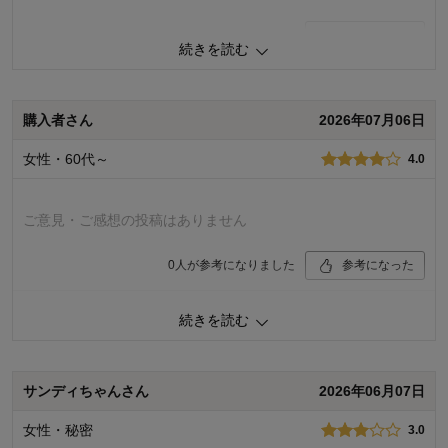
0
人が参考になりました
参考になった
続きを読む
品質
4.0
着心地
4.0
デザイン
3.0
購入者さん
2026年07月06日
購入商品：
ネイビー×アイスグレー, Ｍ
女性・60代～
4.0
お気に入りポイント：
価格、着回しがきく
体型：
標準
おすすめ用途：
カジュアル
ご意見・ご感想の投稿はありません
身長（cm）：
156～160
サイズ：
ちょうど良い
0
人が参考になりました
参考になった
品質
4.0
続きを読む
着心地
3.0
デザイン
4.0
購入商品：
アイスグレー×アイスグレー, Ｍ
サンディちゃんさん
2026年06月07日
体型：
身長（cm）：
女性・秘密
3.0
サイズ：