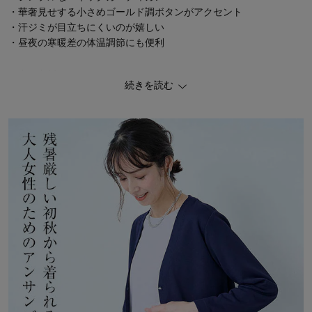
・華奢見せする小さめゴールド調ボタンがアクセント
・汗ジミが目立ちにくいのが嬉しい
・昼夜の寒暖差の体温調節にも便利
▼カットソー
続きを読む
・すっきり見えるリブ編みカットソー
・体型を拾いにくいサイズ感
・気になる二の腕もカバーする五分袖
▼機能
1）吸汗速乾機能
→ 早く乾きやすいからお洗濯後だけではなく、汗冷え対策にも◎
2）汗ジミ防止機能（カーディガンのみ）
→機能性のある糸を使用しているので、汗ジミが目立ちにくい
3）抗菌防臭加工
→細菌の増殖を制御してくれるので汗臭を軽減
4）UVカット機能