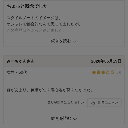
ちょっと残念でした
スタイルノートのイメージは、
オシャレで都会的なんて思ってましたが、
この商品はちょっと違いました。
一瞬見ただけで、安っぽいなぁ、と言う感じでした。実際値下
続きを読む
がりしてたので、お安く買えたのですが、、
下に着るカットソーは首回りが伸びないので
皆さんのおっしゃる通り、脱ぎ着がしにくく
みーちゃんさん
2026年05月19日
袖周りは太くゆったりしてるので、上のカーディガンを着ると
き上がってしまい、収まりが悪いです。
女性・50代
3.0
2
人が参考になりました
参考になった
首があまり、伸縮がなく着心地が良くなかった。
品質
2.0
着心地
2.0
3
人が参考になりました
参考になった
デザイン
3.0
購入商品：
ネイビー×アイスグレー, Ｍ
品質
3.0
続きを読む
お気に入りポイント：
色、価格
着心地
3.0
体型：
やせ型
デザイン
4.0