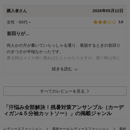
おすすめ用途：
いつでも
身長（cm）：
151～155
購入商品：
アイスグレー×アイスグレー, Ｌ
購入者さん
2026年05月12日
サイズ：
大きめ（長め）
お気に入りポイント：
色
体型：
標準
女性・60代～
3.0
おすすめ用途：
いつでも
身長（cm）：
156～160
サイズ：
ちょうど良い
首回りが…
何人かの方が書いていらっしゃる通り、着脱するときの首回り
のきつさが半端なかったです。
着る時はメイク前に着ればなんとかなりますが、脱ぐ時は先に
メイクを落とさないと服が汚れますね。
続きを読む
デザインはよいと思うので、そこだけ残念。
3
人が参考になりました
参考になった
すべてのレビューを見る
品質
2.0
着心地
3.0
「汗悩み全部解決！残暑対策アンサンブル（カーデ
デザイン
4.0
ィガン&５分袖カットソー）」の掲載ジャンル
購入商品：
アイスグレー×アイスグレー, Ｌ
お気に入りポイント：
デザイン、色
体型：
標準
レディースファッション
最終セール レディースファッション
最終セ