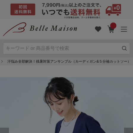
汗悩み全部解決！残暑対策アンサンブル（カーディガン&５分袖カットソー）