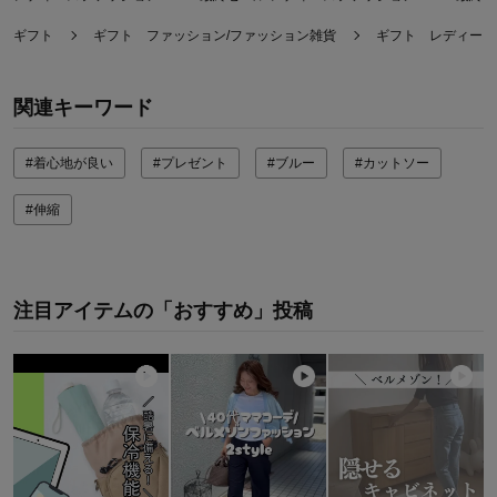
おすすめ用途：
お出かけ用
身長（cm）：
161～165
ギフト
ギフト ファッション/ファッション雑貨
ギフト レディース
サイズ：
関連キーワード
#着心地が良い
#プレゼント
#ブルー
#カットソー
#伸縮
注目アイテムの「おすすめ」投稿