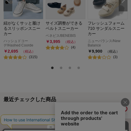
紐がなくサッと履け
サイズ調整ができる
フレッシュフォーム
るスリッポンスニー
ベルトスニーカー
710 サンダルスニー
カー
カー
ベネビス/BENEBIS
ハッシュドコー
ニューバランス/New
￥
3,995
（税込）
デ/Hashed Coorde
Balance
(
4
)
￥
2,695
￥
9,900
（税込）
（税込）
(
315
)
(
3
)
最近チェックした商品
履歴情報を残す
ページトップへ