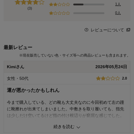
1人
(3)
0人
レビューについて
最新レビュー
※
現在販売していない色・サイズ等への商品レビューも含まれます。
Kimiさん
2026年05月24日
女性・50代
2.0
運が悪かったかもしれん
今まで購入している、どの靴も大丈夫なのに今回初めて左の踵
に靴擦れが出来てしまいました。中敷きを取り履いても、指先
は少しだけ空いてるけど指の付け根辺りが窮屈な感じでした。
履き慣れると緩くなり大丈夫かと思いつつ、中敷は敷きたい
続きを読む
し、脚は疲れるし、とても残念でした。メッシュ素材で、これ