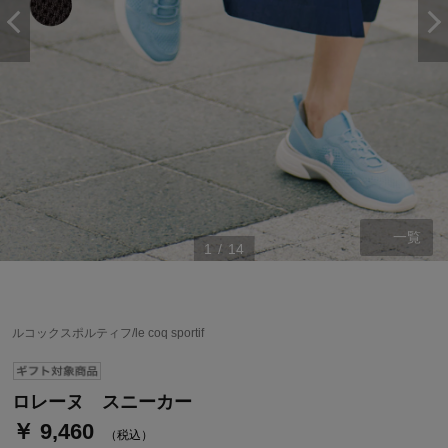
一覧
1
/
14
ステージが上がれば送料無料・返品引取無料！
さらにポイント還元最大16倍！
ルコックスポルティフ/le coq sportif
ベルメゾンご優待サービスについて
ベルメゾン・ポイントについて
ロレーヌ スニーカー
￥ 9,460
通常商品送料無料 返品引取無料（JCBのみ）
（税込）
即時入会なら更に500円OFFクーポンプレゼント