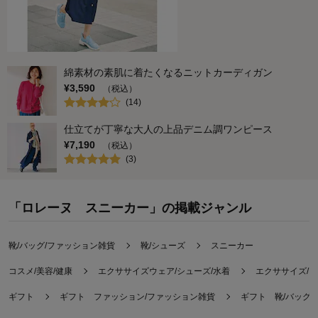
綿素材の素肌に着たくなるニットカーディガン
¥
3,590
（税込）
(
14
)
仕立てが丁寧な大人の上品デニム調ワンピース
¥
7,190
（税込）
(
3
)
「ロレーヌ スニーカー」の掲載ジャンル
靴/バッグ/ファッション雑貨
靴/シューズ
スニーカー
コスメ/美容/健康
エクササイズウェア/シューズ/水着
エクササイズ/
ギフト
ギフト ファッション/ファッション雑貨
ギフト 靴/バッグ