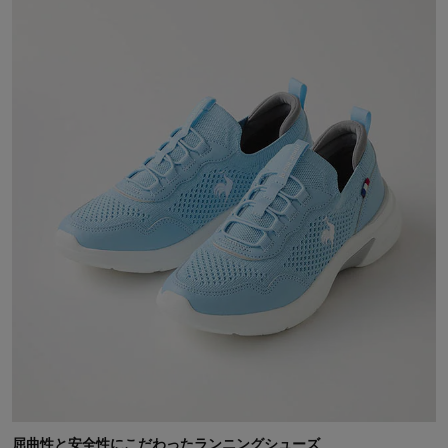
フランス人にとって神聖なシンボルとして特別な意味を持っていま
す。
「最も遊び心のあるスタイリッシュ・フレンチ・スポーツブラン
ド」をビジョンとして掲げ、
洗練された独自のデザインとコンフォートを提供し、スポーツをは
じめとするあらゆるシーンで、自分らしく遊び心ある生き方に寄り
添うブランドを目指します。
3月から紫外線は急上昇！UV対策アイテム
初夏の新作アイテムが入荷♪大人世代向けイロドリスタイルページ
屈曲性と安全性にこだわったランニングシューズ