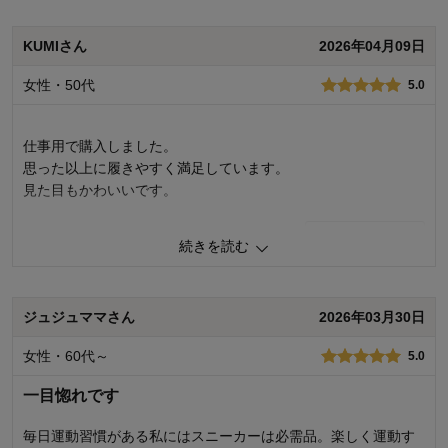
からの季節に使用して行きたかったです。また気が向いたら履
いてみようかどうかな？
KUMIさん
2026年04月09日
いつもベルメゾンをご利用いただきありがとうございます。 商品のご
女性・50代
5.0
購入、ならびにレビューへのご投稿ありがとうございます。 お求めい
ただいた商品の着用感によりご不便をおかけし、誠に申し訳ございま
せん。 指の付け根付近のサイズ感や足へのご負担につきましても、ご
仕事用で購入しました。
満足いただける商品をお届けできず、重ねてお詫び申し上げます。 一
思った以上に履きやすく満足しています。
方で、メッシュ素材につきましてはご期待いただいていたとのこと、
見た目もかわいいです。
大変嬉しく思います。 いただいたご意見は、今後の商品開発や設計に
向けた貴重な参考とさせていただきます。 今後もお客様により満足度
の高い商品をお届けできるよう努力をしてまいります。貴重なご意見
0
人が参考になりました
参考になった
続きを読む
ありがとうございました。
品質
5.0
千趣会 担当者
デザイン
5.0
ジュジュママさん
2026年03月30日
着心地･使いやすさ
5.0
1
人が参考になりました
参考になった
購入商品：
ブラック, ２３
女性・60代～
5.0
お気に入りポイント：
デザイン、色、着心地･使いやすさ
品質
1.0
一目惚れです
デザイン
5.0
着心地･使いやすさ
1.0
毎日運動習慣がある私にはスニーカーは必需品。楽しく運動す