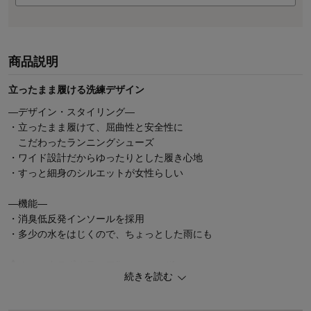
商品説明
立ったまま履ける洗練デザイン
―デザイン・スタイリング―
・立ったまま履けて、屈曲性と安全性に
こだわったランニングシューズ
・ワイド設計だからゆったりとした履き心地
・すっと細身のシルエットが女性らしい
―機能―
・消臭低反発インソールを採用
・多少の水をはじくので、ちょっとした雨にも
◆ルコックスポルティフ/le coq sportif
続きを読む
1882年、フランスのロミリー・シュルセーヌで誕生。
ロゴマークである“鶏”はフランスの国鳥であり、古来フランス地方
に移住し始めたガリア族の旗印が“戦う鶏”であったことから、