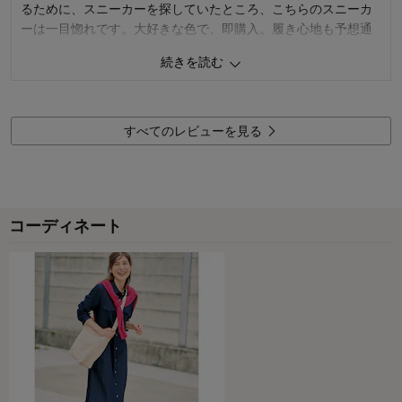
るために、スニーカーを探していたところ、こちらのスニーカ
購入商品：
ブラック, ２４
お気に入りポイント：
デザイン、色
ーは一目惚れです。大好きな色で、即購入。履き心地も予想通
おすすめ用途：
お出かけ・普段着
りで大満足です。
続きを読む
2
人が参考になりました
参考になった
品質
5.0
すべてのレビューを見る
デザイン
5.0
着心地･使いやすさ
5.0
購入商品：
ブルー, ２４．５
お気に入りポイント：
デザイン、色、素材･品質、機能、着心
地･使いやすさ
コーディネート
おすすめ用途：
トレーニング、お出かけ・普段着