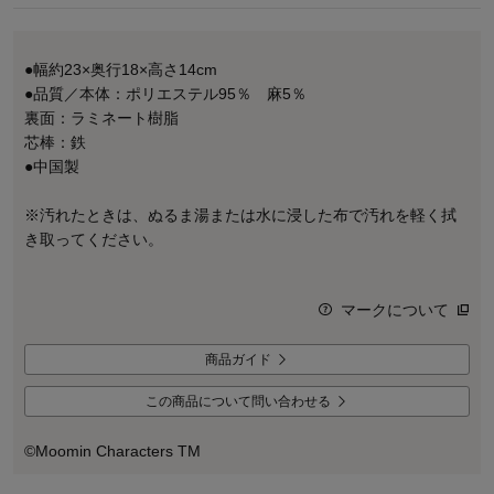
●幅約23×奥行18×高さ14cm
●品質／本体：ポリエステル95％ 麻5％
裏面：ラミネート樹脂
芯棒：鉄
●中国製
※汚れたときは、ぬるま湯または水に浸した布で汚れを軽く拭
き取ってください。
マークについて
商品ガイド
この商品について問い合わせる
©Moomin Characters TM