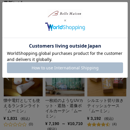
最新レビュー
※
現在販売していない色・サイズ等への商品レビューも含まれます。
対象商品の商品レビューはまだありません。
ムーミンのインテリアで暮らしをもっと楽しく♪
懐中電灯としても使
一枚絵のようなUVカ
シルエット切り抜き
えるランタンライト
ット・遮熱・遮像ボ
ティッシュケース
「ムーミン」
イルカーテン「ムー
「ムーミン」
ミン」
¥
1,831
¥
3,192
(税込)
(税込)
¥
7,190
～
¥
10,710
(
0
)
(
4
)
(税込)