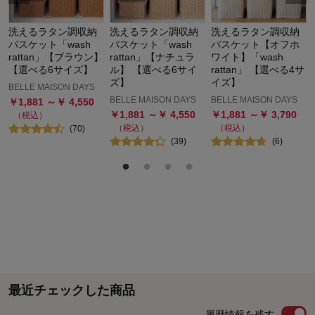
洗えるラタン調収納
洗えるラタン調収納
洗えるラタン調収納
バスケット「wash
バスケット「wash
バスケット【オフホ
rattan」【ブラウン】
rattan」【ナチュラ
ワイト】「wash
【選べる6サイズ】
ル】 【選べる6サイ
rattan」 【選べる4サ
ズ】
イズ】
BELLE MAISON DAYS
BELLE MAISON DAYS
BELLE MAISON DAYS
￥
1,881
～￥
4,550
￥
1,881
～￥
4,550
￥
1,881
～￥
3,790
（税込）
（税込）
（税込）
(
70
)
(
39
)
(
6
)
最近チェックした商品
履歴情報を残す