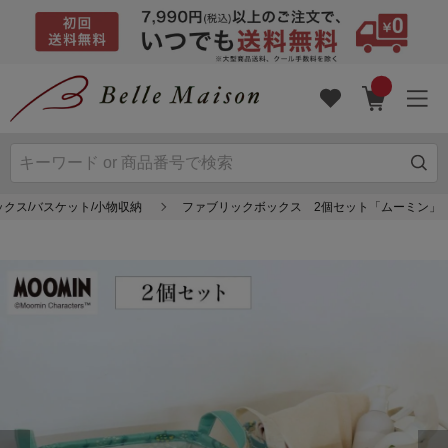
クス/バスケット/小物収納
ファブリックボックス 2個セット「ムーミン」