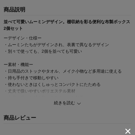
商品説明
並べて可愛いムーミンデザイン。棚収納を彩る便利な布製ボックス
2個セット
ーデザイン・仕様ー
・ムーミンたちがデザインされ、表裏で異なるデザイン
・別々で使っても、2個を並べても可愛い
ー素材・機能ー
・日用品のストックやタオル、メイク小物など多用途に使える
・持ち手付きで移動しやすい
・使わないときはくしゅっとコンパクトにたためる
・丈夫で扱いやすいポリエステル素材
・内側は汚れを拭き取れるラミネート加工
続きを読む
まだまだあります！ムーミンの商品
商品レビュー
お気に入りがきっと見つかる♪キャラクターページ