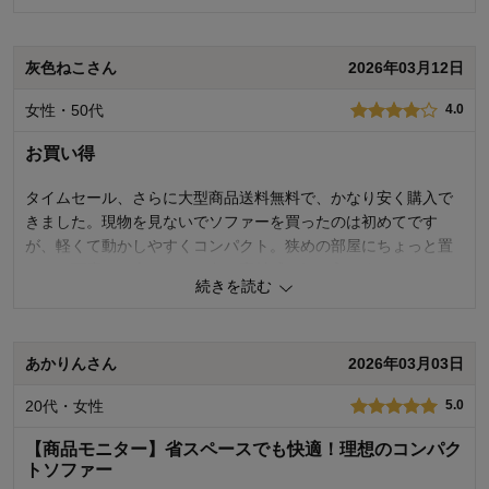
0
人が参考になりました
参考になった
灰色ねこさん
2026年03月12日
価格
5.0
女性・50代
4.0
機能
5.0
使用感・使いやすさ
5.0
お買い得
デザイン・色
5.0
タイムセール、さらに大型商品送料無料で、かなり安く購入で
購入商品：
ベージュ
使用場所：
リビング
きました。現物を見ないでソファーを買ったのは初めてです
購入のきっかけ：
転居・引越
が、軽くて動かしやすくコンパクト。狭めの部屋にちょっと置
商品を使う人：
自分、配偶者
くのに丁度いい大きさで、色、素材感も気に入りました。
続きを読む
0
人が参考になりました
参考になった
あかりんさん
2026年03月03日
価格
5.0
機能
4.0
20代・女性
5.0
使用感・使いやすさ
4.0
デザイン・色
5.0
【商品モニター】省スペースでも快適！理想のコンパク
トソファー
購入商品：
グレー
使用場所：
リビング、その他