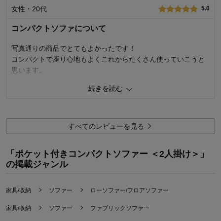
女性・20代
5.0
2人が余裕で座れます。
脚付なのでソファー下の床の掃除もしやすいです。
コンパクトソファについて
ただ、側面のポケットは重い物や厚みのある物を入れるには頼
写真通りの商品でとてもよかったです！
りなく、使い続けるとたるんでしまって見栄えが悪くなると思
コンパクトで座り心地もよくこれからたくさん使っていこうと
うので使うことはないと思います。
思います。
ベージュを選びましたが、部屋になじんでいて気に入っていま
続きを読む
5
人が参考になりました
参考になった
す。
商品名は「コンパクトソファー」ですが、存在感はありつつ圧
価格
4.0
迫感はないので、我が家にピッタリなサイズのソファーです。
機能
4.0
すべてのレビューを見る
使用感・使いやすさ
4.0
0
人が参考になりました
参考になった
デザイン・色
4.0
「ポケット付きコンパクトソファー ＜2人掛け＞」
購入商品：
ベージュ
の掲載ジャンル
購入のきっかけ：
転居・引越、ネットで見つけて
購入商品：
ベージュ
使用場所：
価格：
家具/収納
ソファー
ローソファー/フロアソファー
機能：
使用感・使いやすさ：
家具/収納
ソファー
ファブリックソファー
購入のきっかけ：