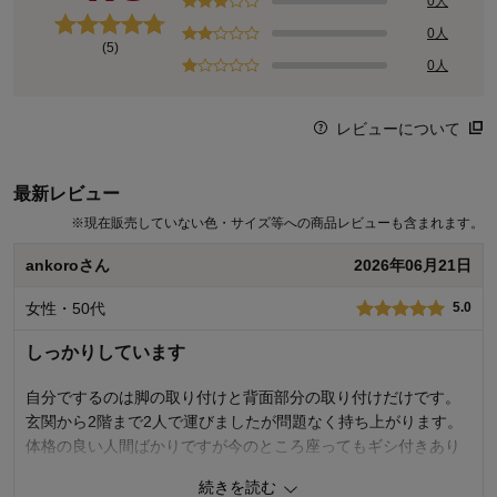
0人
0人
(5)
0人
レビューについて
最新レビュー
※
現在販売していない色・サイズ等への商品レビューも含まれます。
ankoroさん
2026年06月21日
女性・50代
5.0
しっかりしています
自分でするのは脚の取り付けと背面部分の取り付けだけです。
玄関から2階まで2人で運びましたが問題なく持ち上がります。
体格の良い人間ばかりですが今のところ座ってもギシ付きあり
ません。
続きを読む
値段の割に良いお買い物が出来ました。