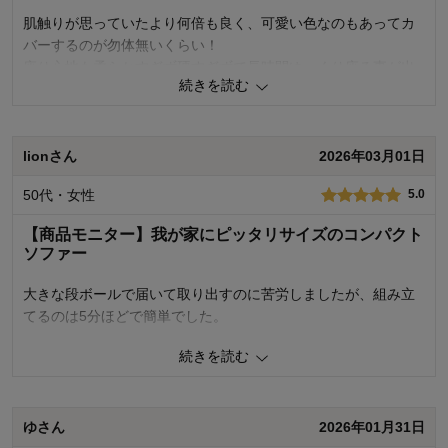
購入のきっかけ：
ネットで見つけて
肌触りが思っていたより何倍も良く、可愛い色なのもあってカ
商品を使う人：
自分、配偶者
バーするのが勿体無いくらい！
座り心地も柔らかすぎず硬すぎずで長時間ゆっくり座る事が出
続きを読む
来ます。
組み立ても背もたれと足を付けるだけで簡単。女性でも動かせ
るほどの重さなので掃除や模様替えをする時も楽チンでした。
lionさん
2026年03月01日
50代・女性
5.0
サイズ感も圧迫感がなく、部屋が広く見えるのも嬉しいポイン
ト。
【商品モニター】我が家にピッタリサイズのコンパクト
ソファー
0
人が参考になりました
参考になった
大きな段ボールで届いて取り出すのに苦労しましたが、組み立
てるのは5分ほどで簡単でした。
購入商品：
アイボリー
使用場所：
続きを読む
ずっしりとして、全体的な形や背もたれのカーブ、生地の感触
価格：
機能：
はとてもいい感じです。
使用感・使いやすさ：
座面は硬すぎず柔らかすぎず快適です。
購入のきっかけ：
座ったり立ったりする動作もスムーズにできる座面の高さで
ゆさん
2026年01月31日
商品を使う人：
デザイン・色：
す。