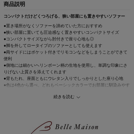
商品説明
コンパクトだけどくつろげる、狭い部屋にも置きやすいソファー
●置き場所がなくソファーを諦めていた方におすすめ
●狭い部屋に置いても圧迫感なく置きやすいコンパクトサイズ
●コンパクトサイズながら肘付きで座り心地も◎
●脚を外してロータイプのソファーとしても使えます
●両サイドにはポケット付きでリモコンなどをしまうことができて
便利
●側地には細かいヘリンボーン柄の生地を使用し、単調な印象にさ
りげない上質さを添えてくれます
●背もたれ、座面ともにウレタン入りでしっかりとした座り心地
●色は4色から選べ、どれもベーシックカラーでお部屋に馴染みやす
い
続きを読む
◆安くて安心シリーズ
「安さで失敗」は、もうおしまい。
お財布にやさしく、暮らしに安心を。
背伸びしない。妥協もしない。