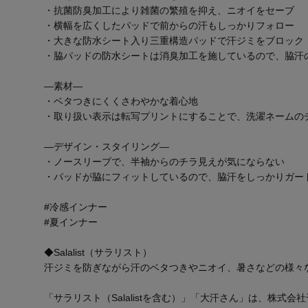
・抗菌防臭加工により雑菌の繁殖を抑え、ニオイをセーブ
・横幅を広くしたパッドで前からの汗もしっかりフォロー
・大きな防水シート入り三重構造パッドで汗ジミをブロック
・脇パッドの防水シートは消臭加工を施しているので、脇汗
―素材―
・ベタつきにくくさわやかな着心地
・取り扱い表示は転写プリントにすることで、洗濯ネームの
―デザイン・スタイリング―
・ノースリーブで、半袖からのチラ見えが気にならない
・パッドが脇にフィットしているので、脇汗をしっかりガー
#冷感インナー
#夏インナー
◆Salalist（サラリスト）
汗ジミを防ぎながら汗のベタつきやニオイ、暑さなどの様々
「サラリスト（Salalistを含む）」「大汗さん」は、株式