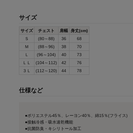
サイズ
サイズ
チェスト
肩幅
身丈(cm)
Ｓ
(80～88)
36
68
Ｍ
(88～96)
38
70
Ｌ
(96～104)
40
73
ＬＬ
(104～112)
42
76
３Ｌ
(112～120)
44
78
仕様など
●ポリエステル45％、レーヨン40％、綿15％(フライス)
●接触冷感・吸水速乾機能
●抗菌防臭・キシリトール加工