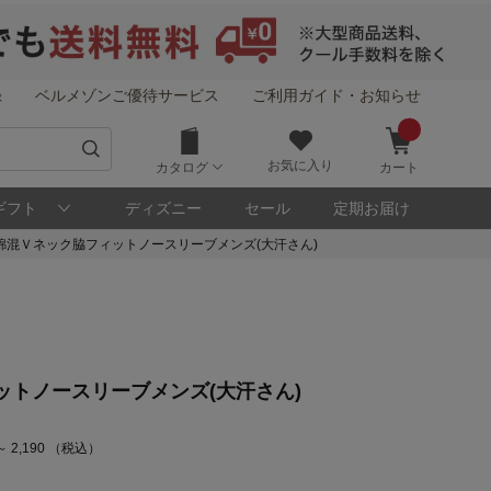
録
ベルメゾンご優待サービス
ご利用ガイド・お知らせ
お気に入り
カタログ
カート
ギフト
ディズニー
セール
定期お届け
綿混Ｖネック脇フィットノースリーブメンズ(大汗さん)
トノースリーブメンズ(大汗さん)
～ 2,190 （税込）