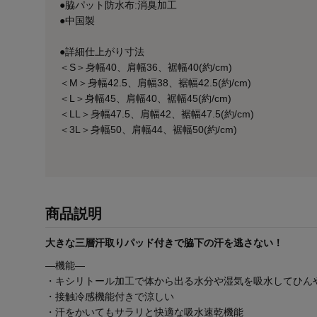
●脇パット防水布:消臭加工
●中国製
●詳細仕上がり寸法
＜S＞身幅40、肩幅36、裾幅40(約/cm)
＜M＞身幅42.5、肩幅38、裾幅42.5(約/cm)
＜L＞身幅45、肩幅40、裾幅45(約/cm)
＜LL＞身幅47.5、肩幅42、裾幅47.5(約/cm)
＜3L＞身幅50、肩幅44、裾幅50(約/cm)
商品説明
大きな三層汗取りパッド付きで脇下の汗を逃さない！
―機能―
・キシリトール加工で体から出る水分や湿気を吸水してひん
・接触冷感機能付きで涼しい
・汗をかいてもサラリと快適な吸水速乾機能