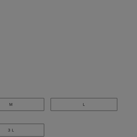
ブラック
Ｍ
Ｌ
３Ｌ