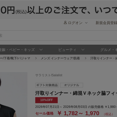
ログオン
新規会員登
妊娠・ベビー・キッズ
ビューティ
グルメ・
ー/下着/靴下/パジャマ
メンズ インナーウェア/肌着
汗取りインナー・
サラリスト/Salalist
汗取りインナー・綿混Ｖネック脇フィッ
10%OFF
2026年07月21日～ 2026年08月03日 の販売価格 ￥1,980
￥ 1,782～ 1,970
セール価格
（税込）