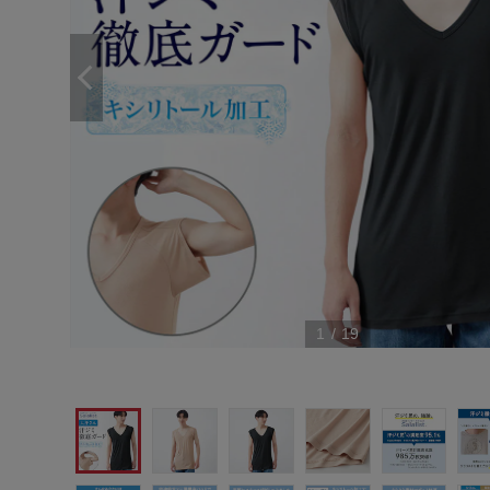
1
/
19