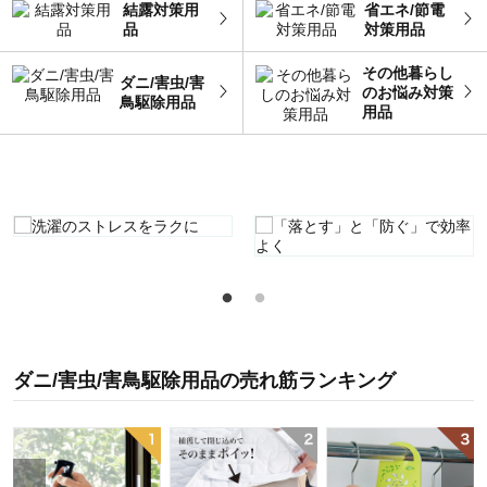
結露対策用
省エネ/節電
品
対策用品
その他暮らし
ダニ/害虫/害
のお悩み対策
鳥駆除用品
用品
ダニ/害虫/害鳥駆除用品
の
売れ筋ランキング