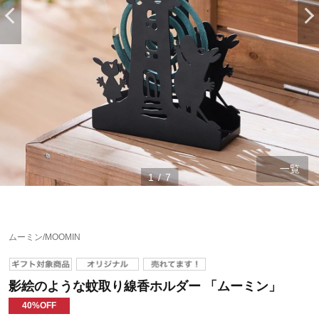
一覧
1
/
7
ムーミン/MOOMIN
影絵のような蚊取り線香ホルダー 「ムーミン」
40%OFF