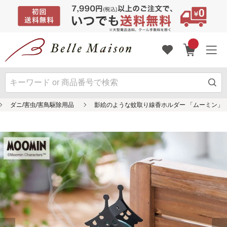
ダニ/害虫/害鳥駆除用品
影絵のような蚊取り線香ホルダー 「ムーミン」