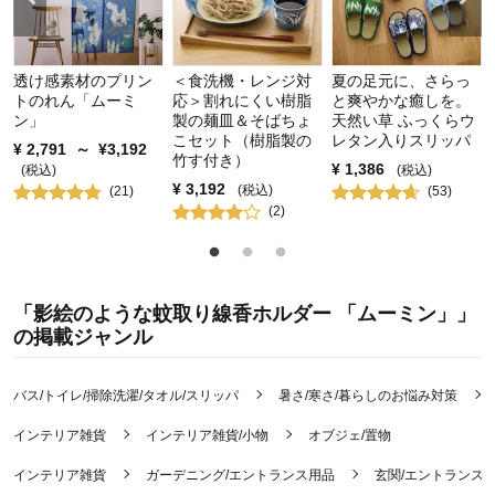
透け感素材のプリン
＜食洗機・レンジ対
夏の足元に、さらっ
トのれん「ムーミ
応＞割れにくい樹脂
と爽やかな癒しを。
ン」
製の麺皿＆そばちょ
天然い草 ふっくらウ
こセット（樹脂製の
レタン入りスリッパ
¥
2,791
～
¥
3,192
竹す付き）
¥
1,386
(税込)
(税込)
¥
3,192
(税込)
(
21
)
(
53
)
(
2
)
「影絵のような蚊取り線香ホルダー 「ムーミン」」
の掲載ジャンル
バス/トイレ/掃除洗濯/タオル/スリッパ
暑さ/寒さ/暮らしのお悩み対策
インテリア雑貨
インテリア雑貨/小物
オブジェ/置物
インテリア雑貨
ガーデニング/エントランス用品
玄関/エントランス/