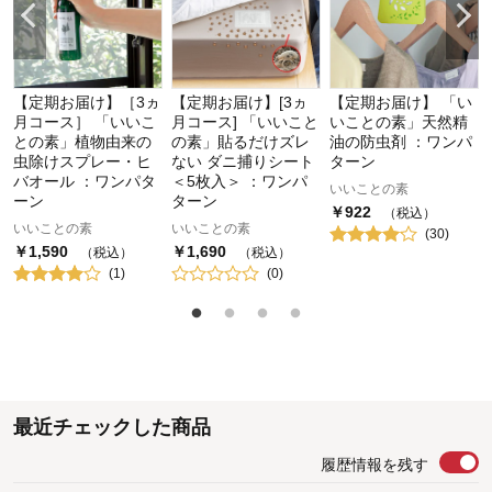
【定期お届け】［3ヵ
【定期お届け】[3ヵ
【定期お届け】 「い
月コース］ 「いいこ
月コース] 「いいこと
いことの素」天然精
との素」植物由来の
の素」貼るだけズレ
油の防虫剤 ：ワンパ
虫除けスプレー・ヒ
ない ダニ捕りシート
ターン
バオール ：ワンパタ
＜5枚入＞ ：ワンパ
いいことの素
ーン
ターン
￥
922
（税込）
いいことの素
いいことの素
(
30
)
￥
1,590
￥
1,690
（税込）
（税込）
(
1
)
(
0
)
最近チェックした商品
履歴情報を残す