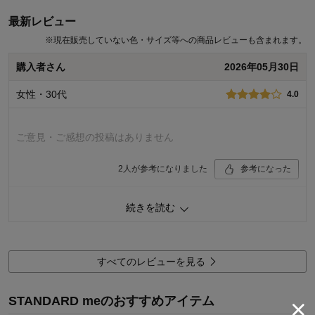
最新レビュー
※
現在販売していない色・サイズ等への商品レビューも含まれます。
購入者さん
2026年05月30日
女性・30代
4.0
ご意見・ご感想の投稿はありません
2
人が参考になりました
参考になった
品質
5.0
続きを読む
お子さまのお気に入り度
4.0
デザイン
5.0
着心地･使用感
4.0
すべてのレビューを見る
購入商品：
ヴィンテージブルー, Ｊ－Ｓ（１５０～
１６０）
体型：
標準
STANDARD meのおすすめアイテム
お子さまの性別：
女の子
お子様の年齢：
10～12歳