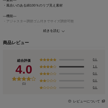
―素材―
・風合いのある綿100％のリブ見え素材
―機能―
・アジャスター調節ゴム付きでサイズ調節可能
・ウエストは総ゴム仕様で楽ちんなはき心地
続きを読む
・前左右＆後ろ左右に便利なポケット付き
商品レビュー
◆STANDARD me
「自分らしいおしゃれを楽しみたい」「季節に合った着心地のいい
服が好き」「流行もちょっぴり気になる」。
そんな女の子が気兼ねなく着られるブランド STANDARD me 。
0人
総合評価
365日どんなシーンでも着やすく、がんばらなくてもサマになるデ
4.0
1人
ザインやシルエット。シンプルなのにトレンド感も忘れない。
0人
そんな “ちょうどいい” お洋服がそろっています。
0人
(1)
0人
レビューについて