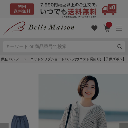
子供服 パンツ
コットンリブショートパンツ(ウエスト調節可) 【子供ズボン】