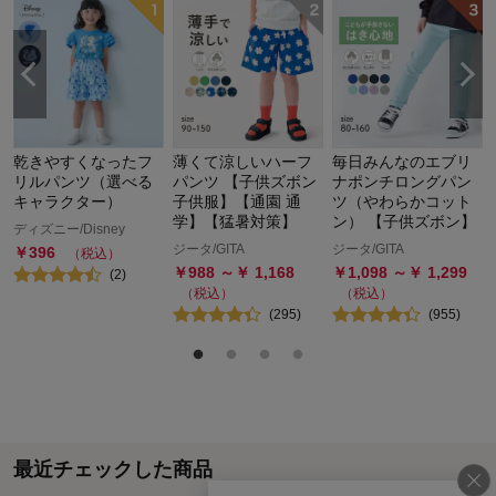
乾きやすくなったフ
薄くて涼しいハーフ
毎日みんなのエブリ
リルパンツ（選べる
パンツ 【子供ズボン
ナポンチロングパン
キャラクター）
子供服】【通園 通
ツ（やわらかコット
学】【猛暑対策】
ン） 【子供ズボン】
ディズニー/Disney
ジータ/GITA
ジータ/GITA
￥
396
（税込）
￥
988
～￥
1,168
￥
1,098
～￥
1,299
(
2
)
（税込）
（税込）
(
295
)
(
955
)
最近チェックした商品