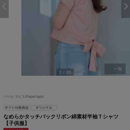
一覧
1
/
10
パペル ラピス/Papel lapiz
なめらかタッチバックリボン綿素材半袖Ｔシャツ
【子供服】