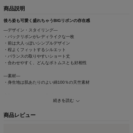
商品説明
後ろ姿も可愛く盛れちゃうBIGリボンの存在感
―デザイン・スタイリング―
・バックリボンがレディライクな一枚
・前は大人っぽいシンプルデザイン
・程よくフィットするシルエット
・バランスの取りやすいショート丈
・合わせやすく、どんなボトムスとも好相性
―素材―
・身生地は肌あたりのよい綿100％の天竺素材
◆Papel lapiz（パペルラピス）
続きを読む
ワタシの「好き」にフィットする、トレンドをおさえた好感度の高
いおしゃれを提案するブランド。
商品レビュー
今のリアルなジュニア＆ティーンの体形に合わせた独自のサイズを
設定し、細部の着心地にもこだわりました。