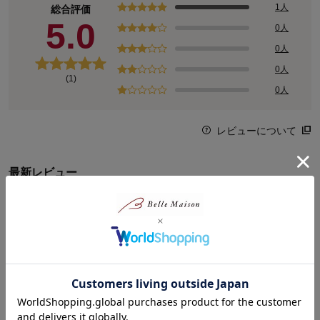
1人
総合評価
5.0
0人
0人
0人
(1)
0人
レビューについて
最新レビュー
※
現在販売していない色・サイズ等への商品レビューも含まれます。
購入者さん
2026年06月03日
女性・～19歳
5.0
リボンがしっぽみたいな感じでかわいらしい。