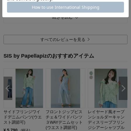
4
人が参考になりました
参考になった
品質
5.0
続きを読む
お子さまのお気に入り度
5.0
デザイン
5.0
着心地･使用感
5.0
すべてのレビューを見る
購入商品：
オフホワイト, Ｊ－Ｍ（１５５～１６
５）
体型：
SIS by Papellapizのおすすめアイテム
お子さまの性別：
お子様の年齢：
サイドフリンジワイ
フロントジップビス
レイヤード風オープ
ドデニムパンツ(ウエ
チェ＆ワイドパンツ
ンショルダーキャン
スト調節可)
３WAYデニムセット
ディスリーブフリン
(ウエスト調節可)
ジシアーシャツプル
¥
5,790
(税込)