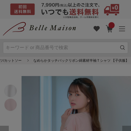
ャツ/カットソー
なめらかタッチバックリボン綿素材半袖Ｔシャツ 【子供服】