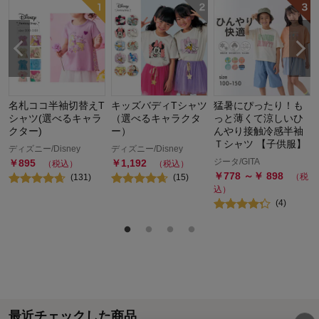
名札ココ半袖切替えT
キッズバディTシャツ
猛暑にぴったり！も
シャツ(選べるキャラ
（選べるキャラクタ
っと薄くて涼しいひ
クター)
ー）
んやり接触冷感半袖
Ｔシャツ 【子供服】
税
ディズニー/Disney
ディズニー/Disney
ジータ/GITA
￥
895
￥
1,192
（税込）
（税込）
￥
778
～￥
898
（税
(
131
)
(
15
)
込）
(
4
)
最近チェックした商品