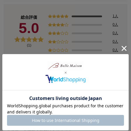
ワタシの「好き」にフィットする、トレンドをおさえた好感度の高
いおしゃれを提案するブランド。
今のリアルなジュニア＆ティーンの体形に合わせた独自のサイズを
1人
総合評価
設定し、細部の着心地にもこだわりました。
5.0
0人
0人
0人
(1)
0人
レビューについて
最新レビュー
※
現在販売していない色・サイズ等への商品レビューも含まれます。
購入者さん
2026年05月02日
女性・40代
5.0