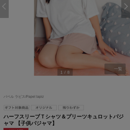
一覧
1
/
8
パペル ラピス/Papel lapiz
ハーフスリーブＴシャツ＆プリーツキュロットパジ
ャマ 【子供パジャマ】