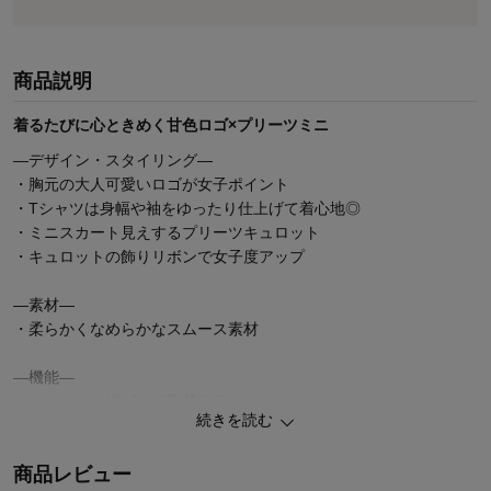
商品説明
着るたびに心ときめく甘色ロゴ×プリーツミニ
―デザイン・スタイリング―
・胸元の大人可愛いロゴが女子ポイント
・Tシャツは身幅や袖をゆったり仕上げて着心地◎
・ミニスカート見えするプリーツキュロット
・キュロットの飾りリボンで女子度アップ
―素材―
・柔らかくなめらかなスムース素材
―機能―
・ウエストは総ゴムで取替え口あり
続きを読む
・後ろ右のみポケット付き
商品レビュー
◆Papel lapiz（パペルラピス）