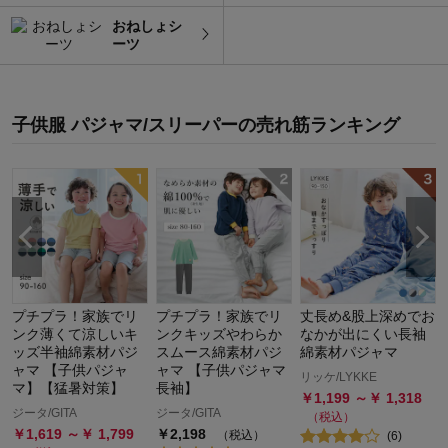
おねしょシ
ーツ
子供服 パジャマ/スリーパー
の
売れ筋ランキング
な
プチプラ！家族でリ
プチプラ！家族でリ
丈長め&股上深めでお
ンク薄くて涼しいキ
ンクキッズやわらか
なかが出にくい長袖
ッズ半袖綿素材パジ
スムース綿素材パジ
綿素材パジャマ
ャマ 【子供パジャ
ャマ 【子供パジャマ
リッケ/LYKKE
マ】【猛暑対策】
長袖】
￥
1,199
～￥
1,318
ジータ/GITA
ジータ/GITA
（税込）
￥
1,619
～￥
1,799
￥
2,198
（税込）
(
6
)