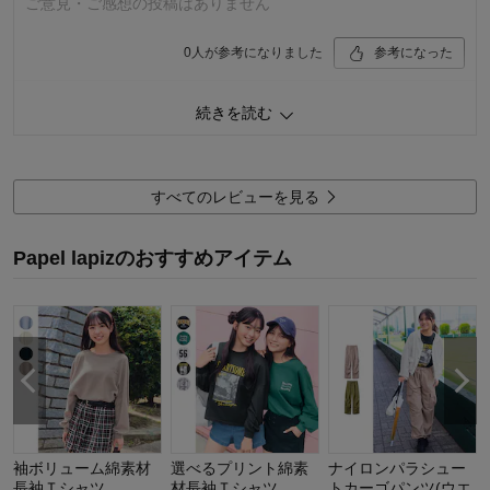
ご意見・ご感想の投稿はありません
0
人が参考になりました
参考になった
続きを読む
購入商品：
ピーチ, １４０
体型：
品質：
お子さまのお気に入り度：
デザイン：
すべてのレビューを見る
お子さまの性別：
着心地･使用感：
お子様の年齢：
Papel lapizのおすすめアイテム
袖ボリューム綿素材
選べるプリント綿素
ナイロンパラシュー
長袖Ｔシャツ
材長袖Ｔシャツ
トカーゴパンツ(ウエ