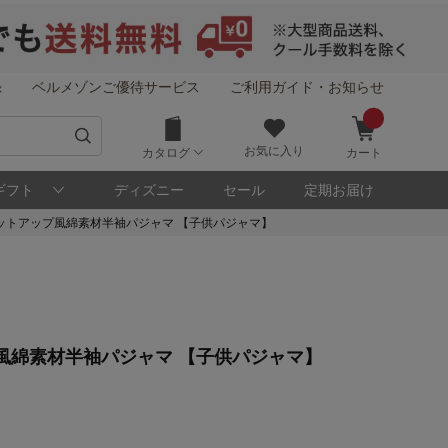
録
ベルメゾンご優待サービス
ご利用ガイド・お知らせ
お気に入り
カタログ
カート
ギフト
ディズニー
セール
定期お届け
ットアップ風綿素材半袖パジャマ 【子供パジャマ】
！
風綿素材半袖パジャマ 【子供パジャマ】
メゾン・ポイントについて
ト