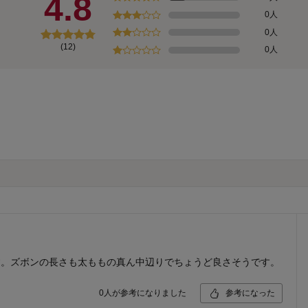
4.8
0人
0人
(12)
0人
す。ズボンの長さも太ももの真ん中辺りでちょうど良さそうです。
0
人が参考になりました
参考になった