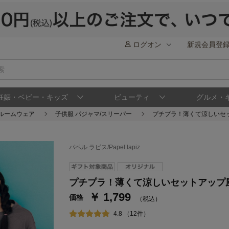
ログオン
新規会員登
妊娠・ベビー・キッズ
ビューティ
グルメ・
/ルームウェア
子供服 パジャマ/スリーパー
プチプラ！薄くて涼しいセ
パペル ラピス/Papel lapiz
ステージが上がれば送料無料・返品引取無料
さらにポイント還元最大16倍！
プチプラ！薄くて涼しいセットアップ
￥ 1,799
ベルメゾンご優待サービスについて
ベル
価格
（税込）
通常商品送料無料 返品引取無料（JCBのみ）
4.8 （12件）
即時入会なら更に500円OFFクーポンプレゼン