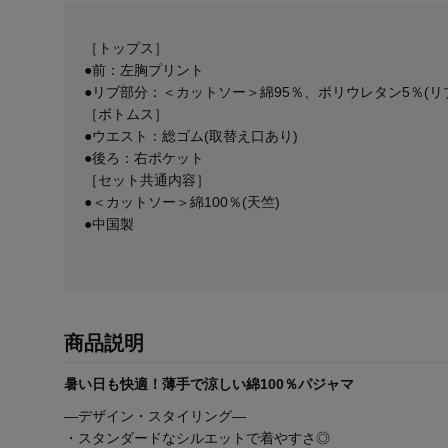
［トップス］
●前：左胸プリント
●リブ部分：＜カットソー＞綿95％、ポリウレタン5％(リ
［ボトムス］
●ウエスト：総ゴム(取替え口あり)
●後ろ：右ポケット
［セット共通内容］
●＜カットソー＞綿100％(天竺)
●中国製
商品説明
暑い日も快適！薄手で涼しい綿100％パジャマ
―デザイン・スタイリング―
・スタンダードなシルエットで着やすさ◎