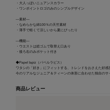
・大人っぽいニュアンスカラー
・ワンポイントロゴのみのシンプルデザイン
―素材―
・なめらかな綿100％の天竺素材
・薄手で軽くて涼しいから夏にぴったり
―機能―
・ウエストは総ゴムで取替え口あり
・後ろ右のみポケット付き
◆Papel lapiz（パペルラピス）
ワタシの「好き」にフィットする、トレンドをおさえた好感
今のリアルなジュニア＆ティーンの体形に合わせた独自のサ
商品レビュー