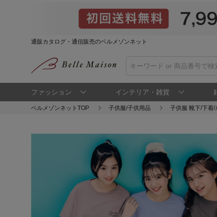
通販カタログ・通信販売のベルメゾンネット
ファッション
インテリア・雑貨
ベルメゾンネットTOP
子供服/子供用品
子供服 靴下/下着