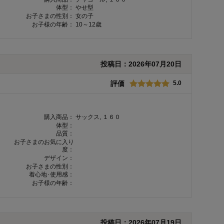
体型：
やせ型
お子さまの性別：
女の子
お子様の年齢：
10～12歳
投稿日：
2026年07月20日
評価
5.0
購入商品：
サックス, １６０
体型：
品質：
お子さまのお気に入り
度：
デザイン：
お子さまの性別：
着心地･使用感：
お子様の年齢：
投稿日：
2026年07月19日