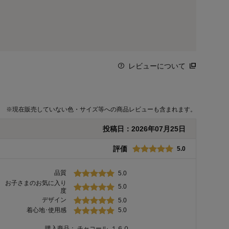
レビューについて
※
現在販売していない色・サイズ等への商品レビューも含まれます。
投稿日：
2026年07月25日
評価
5.0
品質
5.0
お子さまのお気に入り
5.0
度
デザイン
5.0
着心地･使用感
5.0
購入商品：
チャコール, １６０