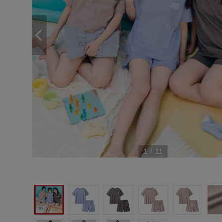
1
/
11