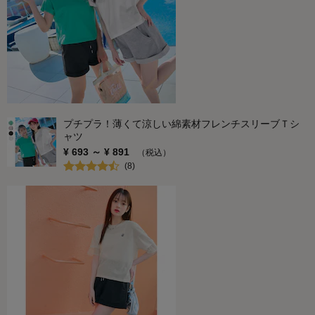
プチプラ！薄くて涼しい綿素材フレンチスリーブＴシ
ャツ
¥
693
～ ¥
891
（税込）
(
8
)