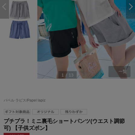
一覧
1
/
13
パペル ラピス/Papel lapiz
プチプラ！ミニ裏毛ショートパンツ(ウエスト調節
可) 【子供ズボン】