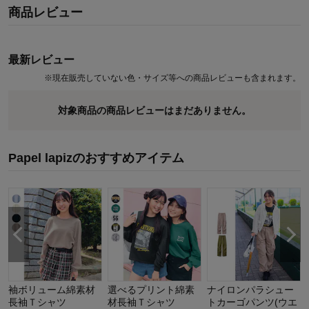
商品レビュー
◆Papel lapiz（パペルラピス）
ワタシの「好き」にフィットする、トレンドをおさえた好感度の高
いおしゃれを提案するブランド。
最新レビュー
今のリアルなジュニア＆ティーンの体形に合わせた独自のサイズを
※
現在販売していない色・サイズ等への商品レビューも含まれます。
設定し、細部の着心地にもこだわりました。
対象商品の商品レビューはまだありません。
Papel lapizのおすすめアイテム
袖ボリューム綿素材
選べるプリント綿素
ナイロンパラシュー
長袖Ｔシャツ
材長袖Ｔシャツ
トカーゴパンツ(ウエ