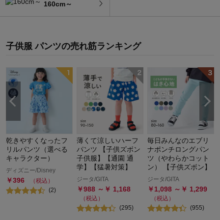
160cm～
子供服 パンツ
の
売れ筋ランキング
乾きやすくなったフ
薄くて涼しいハーフ
毎日みんなのエブリ
税
リルパンツ（選べる
パンツ 【子供ズボン
ナポンチロングパン
キャラクター）
子供服】【通園 通
ツ（やわらかコット
学】【猛暑対策】
ン） 【子供ズボン】
ディズニー/Disney
ジータ/GITA
ジータ/GITA
￥
396
（税込）
￥
988
～￥
1,168
￥
1,098
～￥
1,299
(
2
)
（税込）
（税込）
(
295
)
(
955
)