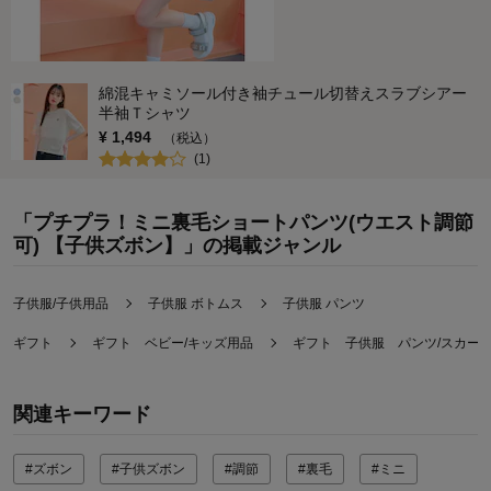
綿混キャミソール付き袖チュール切替えスラブシアー
半袖Ｔシャツ
¥
1,494
（税込）
(
1
)
「プチプラ！ミニ裏毛ショートパンツ(ウエスト調節
可) 【子供ズボン】」の掲載ジャンル
子供服/子供用品
子供服 ボトムス
子供服 パンツ
ギフト
ギフト ベビー/キッズ用品
ギフト 子供服 パンツ/スカー
関連キーワード
#ズボン
#子供ズボン
#調節
#裏毛
#ミニ