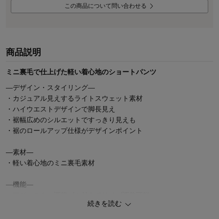
この商品について問い合わせる
商品説明
ミニ裏毛で仕上げた軽い着心地のショートパンツ
―デザイン・スタイリング―
・カジュアル見えするライトスウェット素材
・ハイウエストデザインで脚長見え
・裾幅広めのシルエットですっきり見えも
・裾のロールアップ仕様がデザインポイント
―素材―
・軽い着心地のミニ裏毛素材
―機能―
・アジャスター調節ゴム付きでサイズ調整可能
続きを読む
・ウエストは総ゴム仕様で着脱が楽ちん
・前左右に便利なポケット付き