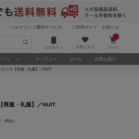
録
ベルメゾンご優待サービス
ご利用ガイド・お知らせ
お気に入り
カタログ
カート
ギフト
ディズニー
セール
定期お届け
ピース【喪服・礼服】／NUIT
喪服・礼服】／NUIT
00 （税込）