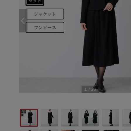
1
/
26