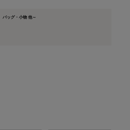
 バッグ・小物 他～
喪のシーン：アンサンブル着用（モデル身