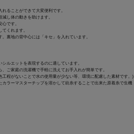
入れることができて大変便利です。
軽減し体の動きを助けます。
安心です。
してくれます。
す。裏地の背中心には「キセ」を入れています。
。
いシルエットを表現するのに適しています。
ら、ご家庭の洗濯機で手軽に洗えてお手入れが簡単です。
色工程がないことで水の使用量が少ない等、環境に配慮した素材です。)
たカラーマスターチップを溶かして紡糸することで出来た原着糸で生機