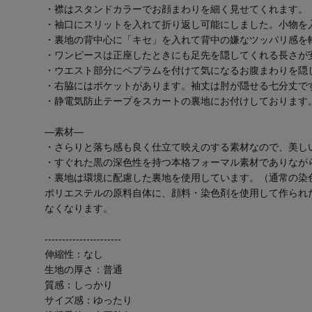
・襟はスタンドカラーでお顔まわりを細く見せてくれます。
・袖口にスリットを入れて折り返し可能にしました。小物を
・裏地の背中心に「キセ」を入れて背中の嫌なツッパリ感を
・ワンピースは正座したときにも足先を隠してくれる長さが
・ウエスト部分にペプラムを付けて気になるお腹まわりを隠
・右脇にはポケットがあります。袖丈は肘が隠せる七分丈で
・静電気防止テープをスカートの裏地にお付けしております
―素材―
・さらりと落ち感も良く仕立て映えのする素材なので、美し
・すぐれた黒の深色性を持つ本格フォーマル素材でありなが
・裏地は環境に配慮した裏地を使用しています。（通常の染
ポリエステルの原料自体に、顔料・染色剤を使用して作られ
なくなります。
----------------------
伸縮性：なし
生地の厚さ：普通
質感：しっかり
サイズ感：ゆったり