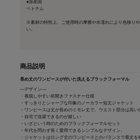
●原産国
ベトナム
※素材の特性上、ご使用時の摩擦や水濡れにより色移りや
い。
商品説明
長め丈のワンピースが付いた洗えるブラックフォーマル
―デザイン―
・着脱しやすい前開きファスナー仕様
・すっきりとシャープな印象のノーカラー短丈ジャケット
・ワンピースは丈が長めのミモレ丈で、ウエスト部分は高い
・自宅で洗濯できるのが嬉しい
・いざという時のためのブラックフォーマルセット
・年代を問わず長く愛用できるシンプルなデザイン。
・ジャケットはロング丈のワンピースとのバランスで着丈を