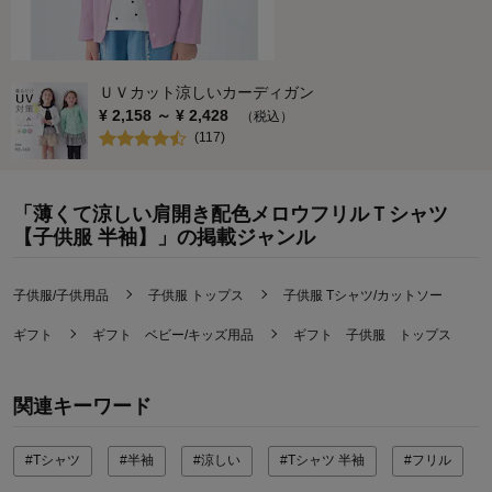
ＵＶカット涼しいカーディガン
¥
2,158
～ ¥
2,428
（税込）
(
117
)
「薄くて涼しい肩開き配色メロウフリルＴシャツ
【子供服 半袖】」の掲載ジャンル
子供服/子供用品
子供服 トップス
子供服 Tシャツ/カットソー
ギフト
ギフト ベビー/キッズ用品
ギフト 子供服 トップス
関連キーワード
#Tシャツ
#半袖
#涼しい
#Tシャツ 半袖
#フリル