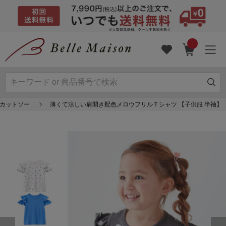
/カットソー
薄くて涼しい肩開き配色メロウフリルＴシャツ 【子供服 半袖】