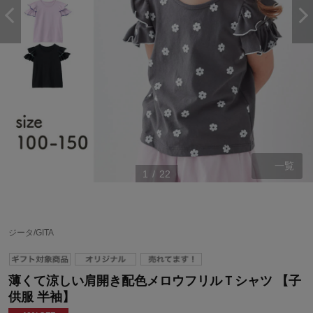
一覧
1
/
22
ジータ/GITA
薄くて涼しい肩開き配色メロウフリルＴシャツ 【子
供服 半袖】