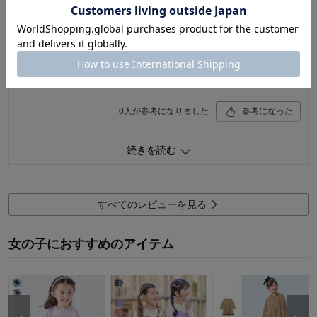
購入者さん
2026年06月06日
女性・40代
5.0
涼しい素材と肩開きデザインが気に入っているようです。
0
人が参考になりました
参考になった
品質
5.0
続きを読む
お子さまのお気に入り度
5.0
デザイン
5.0
着心地･使用感
5.0
すべてのレビューを見る
購入商品：
ブラック, １４０
体型：
お子さまの性別：
女の子におすすめのアイテム
お子様の年齢：