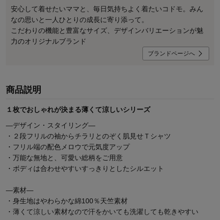
安心して着せたいママと、毎日気持ちよく着たいコドモ。みん
なの思いと一人ひとりの成長に寄り添って。
こだわりの機能と豊富なサイズ、デザインバリエーションが魅
力のオリジナルブランド
ブランドページへ
商品説明
１枚でおしゃれが決まる薄くて涼しいシリーズ
―デザイン・スタイリング―
・２段フリルの袖からチラリとのぞく肌見せＴシャツ
・フリル端の配色メロウで元気度アップ
・万能な無地と、可愛い総柄をご用意
・ボディは合わせやすいすっきりとしたシルエット
―素材―
・身生地はやわらかな綿100％天竺素材
・薄くて涼しい素材なので汗をかいても洗濯しても乾きやすい