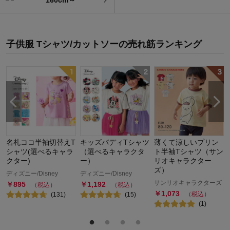
子供服 Tシャツ/カットソー
の
売れ筋ランキング
名札ココ半袖切替えT
キッズバディTシャツ
薄くて涼しいプリン
シャツ(選べるキャラ
（選べるキャラクタ
ト半袖Tシャツ（サン
クター)
ー）
リオキャラクター
ズ）
ディズニー/Disney
ディズニー/Disney
サンリオキャラクターズ
￥
895
￥
1,192
（税込）
（税込）
￥
1,073
（税込）
(
131
)
(
15
)
(
1
)