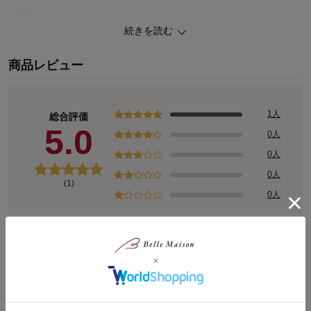
―機能―
続きを読む
・油性ペンで直接書けてにじみにくいお名前スペース2枚付き
商品レビュー
◆GITA（ジータ）
安心して着せたいママと、毎日気持ちよく着たいコドモ。みんなの
思いと一人ひとりの成長に寄り添って。
こだわりの機能と豊富なサイズ、デザインバリエーションが魅力の
1人
総合評価
オリジナルブランド
5.0
0人
0人
0人
(1)
0人
レビューについて
最新レビュー
※
現在販売していない色・サイズ等への商品レビューも含まれます。