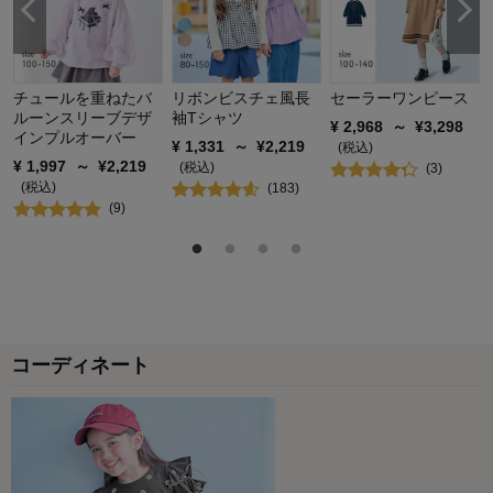
チュールを重ねたバ
リボンビスチェ風長
セーラーワンピース
ルーンスリーブデザ
袖Tシャツ
¥
2,968
～
¥
3,298
インプルオーバー
¥
1,331
～
¥
2,219
(税込)
¥
1,997
～
¥
2,219
(税込)
(
3
)
(税込)
(
183
)
(
9
)
コーディネート