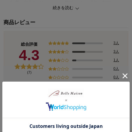
・ゴム取り替え口があり、サイズ調整やゴムの交換も可能
続きを読む
◆GITA（ジータ）
商品レビュー
安心して着せたいママと、毎日気持ちよく着たいコドモ。みんなの
思いと一人ひとりの成長に寄り添って。
こだわりの機能と豊富なサイズ、デザインバリエーションが魅力の
オリジナルブランド
3人
総合評価
4.3
3人
1人
0人
(7)
0人
レビューについて
最新レビュー
※
現在販売していない色・サイズ等への商品レビューも含まれます。
購入者さん
2026年08月03日