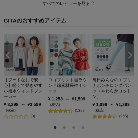
綿100％というのも、肌にやさしく蒸れにくく、毛玉もできない
すべてのレビューを見る
のが嬉しいです！
GITAのおすすめアイテム
2
人が参考になりました
参考になった
品質
5.0
お子さまのお気に入り度
5.0
デザイン
4.0
着心地･使用感
5.0
購入商品：
ラベンダー, １４０
体型：
標準
お子さまの性別：
女の子
【フードなしで安
ロゴプリント裾ラウ
毎日みんなのエブリ
お子様の年齢：
6～9歳
心】軽くて動きやす
ンド綿素材長袖Ｔシ
ナポンチロングパン
税
い撥水ウィンドブレ
ャツ
ツ（やわらかコット
ーカー
ン）
¥
1,258
～
¥
1,599
¥
3,298
～
¥
3,599
¥
1,098
～
¥
1,299
(税込)
(税込)
(税込)
(
139
)
(
0
)
(
955
)