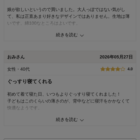
娘が欲しいというので買いました。大人っぽではない気がし
て、私は正直あまり好きなデザインではありません。生地は薄
いです。綿100なところはよいです。
続きを読む
0
人が参考になりました
参考になった
品質
3.0
おみさん
2026年05月27日
お子さまのお気に入り度
4.0
デザイン
2.0
女性・40代
着心地･使用感
4.0
3.0
購入商品：
ホワイトレモン, １３０
ぐっすり寝てくれる
体型：
標準
お子さまの性別：
女の子
初めて着て寝た日、いつもよりぐっすり寝てくれました！
お子様の年齢：
6～9歳
子どもはこのくらいの薄さのが、背中などに寝汗をかかなくて
快適なようです。
続きを読む
トップスもパンツもゆったりとした作りで空気も通るので、寝
返りもしやすく、心地良さそうです。