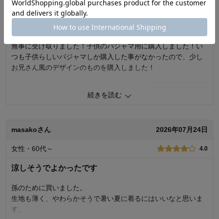
女性・40代
5.0
無事に受け取りました！子供のパジャマ用に購入しました！い
つも子供らしいパジャマしか購入した事がなかったので、少し
お兄さん風のデザインのものを購入しました！
0
人が参考になりました
参考になった
続きを読む
品質
5.0
お子さまのお気に入り度
4.0
masakoさん
2026年07月24日
デザイン
5.0
着心地･使用感
4.0
女性・60代～
4.0
購入商品：
アクアグリーン, １５０
体型：
標準
涼しそうでよかったです
お子さまの性別：
男の子
お子様の年齢：
10～12歳
孫のために買いました。
生地も薄く、やわらかそうで暑い夏に着るにはいいなと思いま
す。