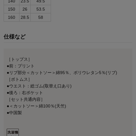
140
23.5
49.5
150
26
53.5
160
28.5
58
仕様など
［トップス］
●前：プリント
●リブ部分＜カットソー＞綿95％、ポリウレタン5％(リブ)
［ボトムス］
●ウエスト：総ゴム(取替え口あり)
●後ろ：右ポケット
［セット共通内容］
●＜カットソー＞綿100％(天竺)
●中国製