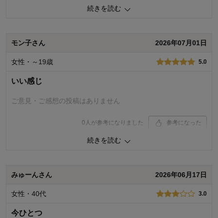
続きを読む
0
人が参考になりました
参考になった
品質
3.0
モン子さん
2026年07月01日
お子さまのお気に入り度
4.0
デザイン
3.0
女性・～19歳
着心地･使用感
5.0
4.0
購入商品：
ホワイトレモン, １３０
いい感じ
体型：
標準
お子さまの性別：
女の子
ご意見・ご感想の投稿はありません
お子様の年齢：
10～12歳
0
人が参考になりました
参考になった
続きを読む
品質
5.0
お子さまのお気に入り度
5.0
デザイン
5.0
着心地･使用感
5.0
みゅーんさん
2026年06月17日
購入商品：
ホワイトレモン, １４０
女性・40代
3.0
体型：
やせ型
お子さまの性別：
女の子
今ひとつ
お子様の年齢：
6～9歳