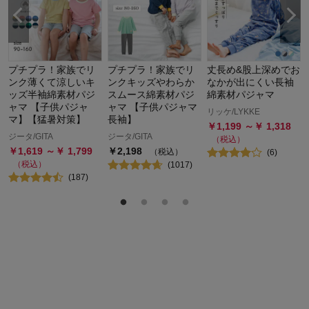
な
プチプラ！家族でリ
プチプラ！家族でリ
丈長め&股上深めでお
ンク薄くて涼しいキ
ンクキッズやわらか
なかが出にくい長袖
ッズ半袖綿素材パジ
スムース綿素材パジ
綿素材パジャマ
ャマ 【子供パジャ
ャマ 【子供パジャマ
リッケ/LYKKE
マ】【猛暑対策】
長袖】
￥
1,199
～￥
1,318
ジータ/GITA
ジータ/GITA
（税込）
￥
1,619
～￥
1,799
￥
2,198
（税込）
(
6
)
（税込）
(
1017
)
(
187
)