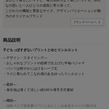
安心して着せたいママと、毎日気持ちよく着たいコドモ。みん
なの思いと一人ひとりの成長に寄り添って。
こだわりの機能と豊富なサイズ、デザインバリエーションが魅
力のオリジナルブランド
ブランドページへ
商品説明
子どもっぽすぎないプリントとゆとりシルエット
―デザイン・スタイリング―
・おしゃれなプリントや総柄で仕上げた半袖パジャマ
・パンツは軽やかにはけるハーフ丈
・ラクに着られてこなれ感のあるゆったりシルエット
―素材―
・身生地は薄くて涼しい綿100％薄手天竺素材
―機能―
・油性ペンで直接書けてにじみにくいお名前スペース2枚付き