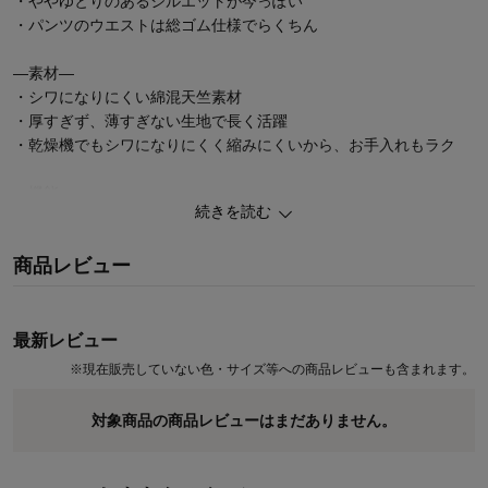
・ややゆとりのあるシルエットが今っぽい
・パンツのウエストは総ゴム仕様でらくちん
―素材―
・シワになりにくい綿混天竺素材
・厚すぎず、薄すぎない生地で長く活躍
・乾燥機でもシワになりにくく縮みにくいから、お手入れもラク
―機能―
続きを読む
・油性ペンで直接書けてにじみにくいお名前スペース2枚付き
商品レビュー
最新レビュー
※
現在販売していない色・サイズ等への商品レビューも含まれます。
対象商品の商品レビューはまだありません。