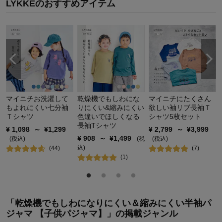
LYKKEのおすすめアイテム
お
マイニチお洗濯して
乾燥機でもしわにな
マイニチにたくさん
もよれにくい七分袖
りにくい&縮みにくい
欲しい袖リブ長袖Ｔ
Ｔシャツ
色違いでほしくなる
シャツ5枚セット
長袖Tシャツ
¥
1,098
～
¥
1,299
¥
2,799
～
¥
3,999
¥
908
～
¥
1,499
(税込)
(税
(税込)
込)
(
44
)
(
7
)
(
1
)
「乾燥機でもしわになりにくい＆縮みにくい半袖パ
ジャマ 【子供パジャマ】」の掲載ジャンル