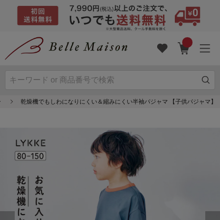
ー
乾燥機でもしわになりにくい＆縮みにくい半袖パジャマ 【子供パジャマ】