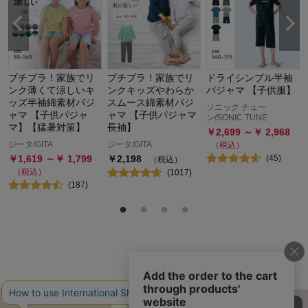
な
プチプラ！家族でリ
プチプラ！家族でリ
ドライシンプル半袖
ンク薄くて涼しいキ
ンクキッズやわらか
パジャマ 【子供服】
ッズ半袖綿素材パジ
スムース綿素材パジ
ソニック チュー
ャマ 【子供パジャ
ャマ 【子供パジャマ
ン/SONIC TUNE
マ】【猛暑対策】
長袖】
￥
2,699
～￥
2,968
ジータ/GITA
ジータ/GITA
（税込）
￥
1,619
～￥
1,799
￥
2,198
(
45
)
（税込）
（税込）
(
1017
)
(
187
)