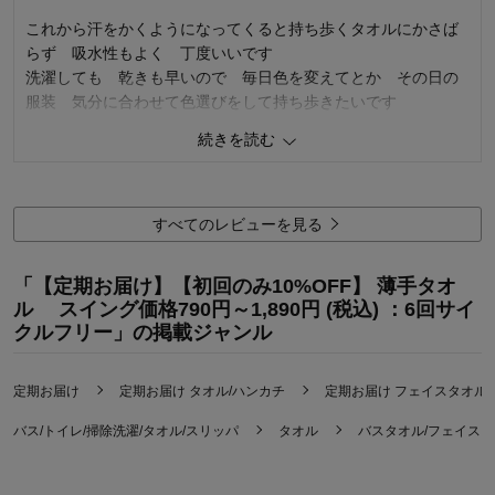
商品を使う人：
自分
これから汗をかくようになってくると持ち歩くタオルにかさば
らず 吸水性もよく 丁度いいです
洗濯しても 乾きも早いので 毎日色を変えてとか その日の
服装 気分に合わせて色選びをして持ち歩きたいです
続きを読む
0
人が参考になりました
参考になった
すべてのレビューを見る
価格
3.0
機能
5.0
使用感・使いやすさ
5.0
「【定期お届け】【初回のみ10%OFF】 薄手タオ
デザイン・色
5.0
ル スイング価格790円～1,890円 (税込) ：6回サイ
使用場所：
その他
クルフリー」の掲載ジャンル
購入のきっかけ：
カタログで見て
商品を使う人：
自分
定期お届け
定期お届け タオル/ハンカチ
定期お届け フェイスタオル
バス/トイレ/掃除洗濯/タオル/スリッパ
タオル
バスタオル/フェイス