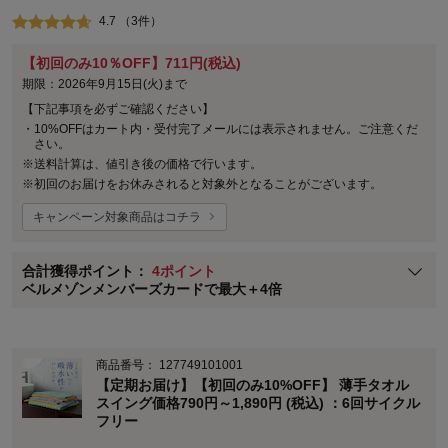
4.7 （3件）
【初回のみ10％OFF】711円(税込)
ステージが上がれば送料無料・返品引取無料！
期限：2026年9月15日(火)まで
さらにポイント還元最大16倍！
【下記事項を必ずご確認ください】
ベルメゾンご優待サービスについて
・
10%OFFはカート内・受付完了メールには表示されません。ご注意くだ
さい。
ベルメゾン・ポイントについて
※
送料計算は、値引き後の価格で行います。
※
初回のお届けをお休みされると対象外となることがございます。
通常商品送料無料 返品引取無料（JCBのみ）
即時入会なら更に500円OFFクーポンプレゼント
キャンペーン対象商品はコチラ
ベルメゾン メンバーズカードについて
合計獲得ポイント：
4ポイント
※
メンバーズカードの加算ポイントはステージ倍率適用前の基本ポイント
ベルメゾンメンバーズカードで最大＋4倍
に対して適用されます。
商品番号：
127749101001
【定期お届け】【初回のみ10%OFF】 薄手タオル
スイング価格790円～1,890円 (税込) ：6回サイクル
フリー