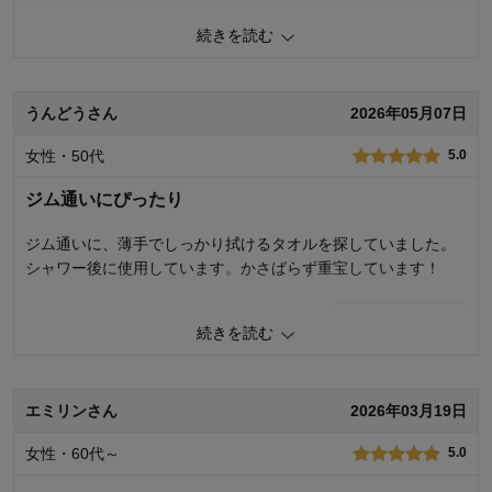
価格
4.0
続きを読む
機能
4.0
使用感・使いやすさ
4.0
デザイン・色
4.0
うんどうさん
2026年05月07日
使用場所：
その他
購入のきっかけ：
買い足し
女性・50代
5.0
商品を使う人：
自分
ジム通いにぴったり
ジム通いに、薄手でしっかり拭けるタオルを探していました。
シャワー後に使用しています。かさばらず重宝しています！
0
人が参考になりました
参考になった
続きを読む
価格
5.0
機能
5.0
使用感・使いやすさ
5.0
エミリンさん
2026年03月19日
デザイン・色
5.0
女性・60代～
5.0
使用場所：
その他
購入のきっかけ：
その他