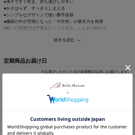
●薄手ですぐ乾き、持ち運びしやすい
●かさばらず、すっきりしまえる
●シンプルなデザインで使い勝手抜群
●繊維の中が空洞になった「中空糸」が吸水力を発揮
●乾いた状態では空気をたっぷり含み、ふんわり軽やか
続きを読む
タオルがなかなか乾かない、タオルを置くスペースが狭い、という
方におすすめ。
薄手だからこそできる織り方にこだわっていて、ふんわりやさしい
定期商品お届け日
パイル織り、さらさらガーゼ織り、ぽこぽことしたワッフル織りな
ど、一枚ずついろんな表情や肌触りが楽しめます。
※
お選びいただいた日の前後数日以内にお届けします。
収納場所を取らず、バッグにもすっきり収まるからスポーツや旅行
にも便利。ぜひこの機会にお試しください。
毎月のお届けは
5日、10日、15日、20日、25日
から選択可能で
す。 継続利用のある場合、マイページよりご確認ください。
【定期お届け商品のご注文に際してのご案内】
●定期商品は、通常商品とは別のご注文・お届けとなります。
●商品ごとにお届け日やお支払い方法が異なる場合、
商品レビュー
別々のお届けとなり、送料が別途発生いたします。
定期お届けのご利用方法について
2人
総合評価