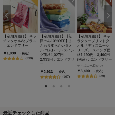
1
【定期お届け】 キッ
【定期お届け】【初
【定期お届け】 キャ
チンタオルAgプラス
回のみ10%OFF】ふ
ラクタープリントタ
：エンドフリー
んわり柔らかいタオ
オル「ディズニーシ
ル コムレール スイン
リーズ」 スイング価
￥
1,090
（税込）
グ価格1,027円～
格1,190円～3,490円
(
339
)
2,933円：エンドフリ
(税込)：エンドフリー
ー
ディズニー/Disney
￥
3,490
（税込）
￥
2,933
（税込）
(
39
)
(
167
)
最近チェックした商品