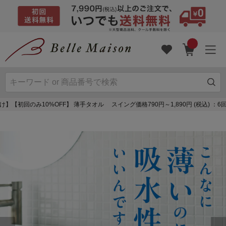
】【初回のみ10%OFF】 薄手タオル スイング価格790円～1,890円 (税込) ：