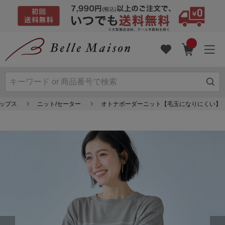
ップス
ニット/セーター
オトナボーダーニット【毛玉になりにくい】