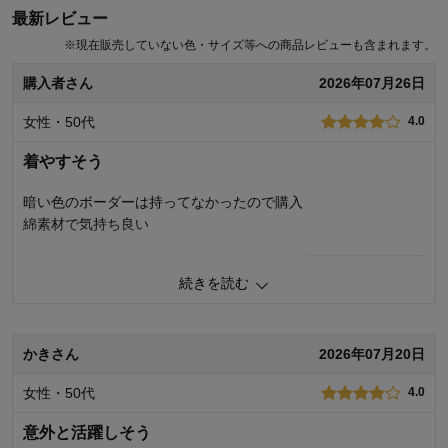
最新レビュー
※
現在販売していない色・サイズ等への商品レビューも含まれます。
購入者さん
2026年07月26日
女性・50代
4.0
着やすそう
暗い色のボーダーは持ってなかったので購入
綿素材で気持ち良い
0
人が参考になりました
参考になった
続きを読む
品質
4.0
着心地
5.0
デザイン
5.0
かきさん
2026年07月20日
購入商品：
ブラウン×ネイビー, Ｌ
女性・50代
4.0
お気に入りポイント：
デザイン、色、生地、価格
体型：
ぽっちゃり型
意外と活躍しそう
おすすめ用途：
カジュアル