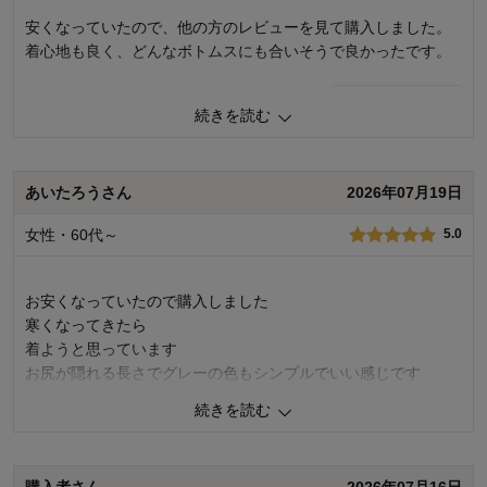
身長（cm）：
161～165
サイズ：
ちょうど良い
安くなっていたので、他の方のレビューを見て購入しました。
着心地も良く、どんなボトムスにも合いそうで良かったです。
0
人が参考になりました
参考になった
続きを読む
品質
4.0
着心地
4.0
デザイン
4.0
あいたろうさん
2026年07月19日
購入商品：
グレー×アイスグレー, Ｌ
女性・60代～
5.0
お気に入りポイント：
デザイン、色、生地
体型：
ぽっちゃり型
身長（cm）：
156～160
お安くなっていたので購入しました
サイズ：
ちょうど良い
寒くなってきたら
着ようと思っています
お尻が隠れる長さでグレーの色もシンプルでいい感じです
続きを読む
0
人が参考になりました
参考になった
品質
5.0
購入者さん
2026年07月16日