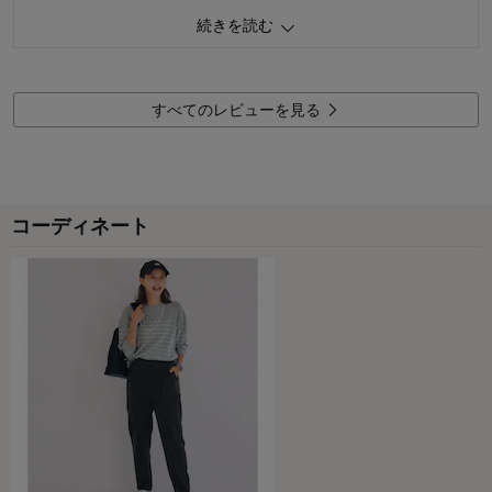
す。
続きを読む
0
人が参考になりました
参考になった
品質
4.0
すべてのレビューを見る
着心地
4.0
デザイン
4.0
購入商品：
グレー×アイスグレー, Ｍ
お気に入りポイント：
デザイン、色、サイズ、生地、価格
コーディネート
体型：
標準
おすすめ用途：
いつでも
身長（cm）：
161～165
サイズ：
ちょうど良い