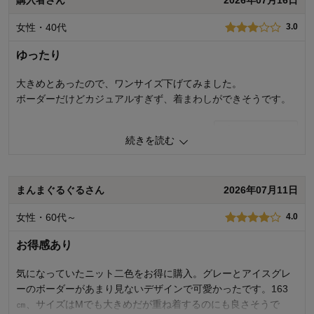
着心地
4.0
デザイン
4.0
女性・40代
3.0
購入商品：
グレー×アイスグレー, Ｌ
お気に入りポイント：
デザイン、色、価格、着回しがきく
ゆったり
体型：
おすすめ用途：
いつでも
大きめとあったので、ワンサイズ下げてみました。
身長（cm）：
ボーダーだけどカジュアルすぎず、着まわしができそうです。
サイズ：
0
人が参考になりました
参考になった
続きを読む
品質
3.0
着心地
3.0
デザイン
4.0
まんまぐるぐるさん
2026年07月11日
購入商品：
グレー×アイスグレー, Ｍ
女性・60代～
4.0
お気に入りポイント：
デザイン、着回しがきく
体型：
標準
お得感あり
おすすめ用途：
お出かけ用、カジュアル
身長（cm）：
156～160
サイズ：
大きめ（長め）
気になっていたニット二色をお得に購入。グレーとアイスグレ
ーのボーダーがあまり見ないデザインで可愛かったです。163
㎝、サイズはMでも大きめだが重ね着するのにも良さそうで