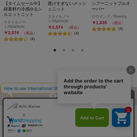
【タイムセール中】
透けすぎないメッシ
シアーニットプルオ
綿素材の冷感ゆるシ
ュニット
ーバー
ルエットニット
スタイルノー
ロウイング／Rowing
ト/StyleNote
スタイルノー
￥
1,835
（税込）
ト/StyleNote
￥
2,574
（税込）
(
4
)
￥
2,574
（税込）
(
4
)
(
4
)
ページトップへ
ご利用ガイド・お知らせ
ご利用規約
サイトマップ
ベルメゾンネットTOPへ