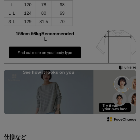
Ｌ
120
78
68
ＬＬ
124
80
69
３Ｌ
129
81.5
70
159cm 56kgRecommended
Ｌ
Find out more on your body type
See how it looks on you
Try it with
your own face
仕様など