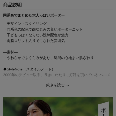
商品説明
同系色でまとめた大人っぽいボーダー
―デザイン・スタイリング―
・同系色の配色で顔なじみの良いボーダーニット
・子どもっぽくならない洗練配色が魅力
・両脇スリット入りでこなれた雰囲気
―素材―
・やわらかでふくらみがあり、綿混の心地よい肌ざわり
◆StyleNote（スタイルノート）
2000年のデビュー以来、長きにわたりご好評を頂いている ベルメ
ゾンのオリジナルブランド。
続きを読む
トレンドを適度に取り入れながら、素材・仕立て・シルエットに至
るまで、大人の女性にふさわしいクオリティを追求し、お洒落が楽
しくなるスタイルをお届けします。