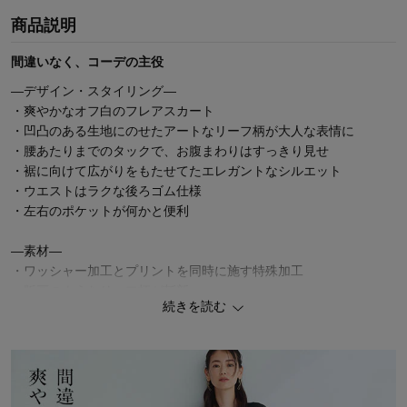
商品説明
間違いなく、コーデの主役
―デザイン・スタイリング―
・爽やかなオフ白のフレアスカート
・凹凸のある生地にのせたアートなリーフ柄が大人な表情に
・腰あたりまでのタックで、お腹まわりはすっきり見せ
・裾に向けて広がりをもたせてたエレガントなシルエット
・ウエストはラクな後ろゴム仕様
・左右のポケットが何かと便利
―素材―
・ワッシャー加工とプリントを同時に施す特殊加工
・版画のようなリーフ柄が斬新
続きを読む
◆StyleNote（スタイルノート）
2000年のデビュー以来、長きにわたりご好評を頂いている ベルメ
ゾンのオリジナルブランド。
トレンドを適度に取り入れながら、素材・仕立て・シルエットに至