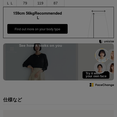
ＬＬ
79
119
87
159cm 56kgRecommended
Ｌ
Find out more on your body type
See how it looks on you
Try it with
your own face
仕様など