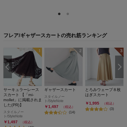
フレア/ギャザースカート
の
売れ筋ランキング
サーキュラーレース
ギャザースカート
とろみウェーブ８枚
スカート 【「mi-
はぎスカート
スタイルノー
mollet」に掲載されま
ト/StyleNote
￥
1,995
（税込）
した(PR)】
￥
1,497
（税込）
(
3
)
スタイルノー
(
14
)
ト/StyleNote
￥
1,497
（税込）