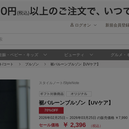
ログオン
新規会員登
妊娠・ベビー・キッズ
ビューティ
グルメ・
ト/コート
ブルゾン
裾バルーンブルゾン【UVケア】
スタイルノート/StyleNote
裾バルーンブルゾン【UVケア】
70%OFF
2026年02月25日～ 2026年03月25日 の販売価格 ￥7,99
￥ 2,396
セール価格
（税込）