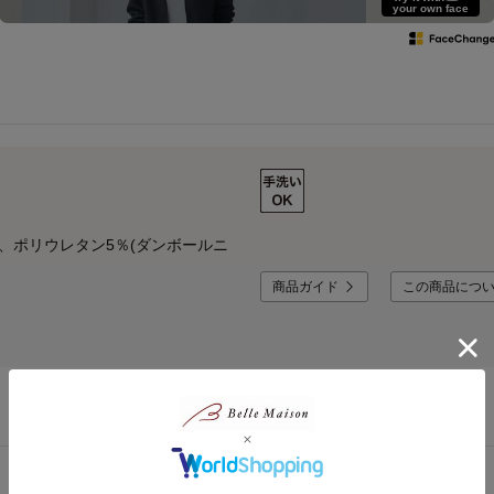
your own face
、ポリウレタン5％(ダンボールニ
商品ガイド
この商品につ