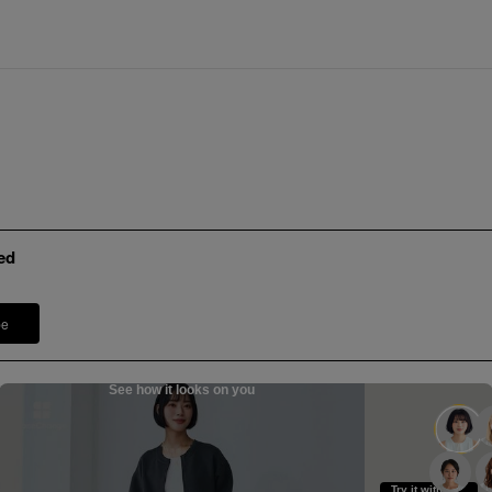
ed
pe
See how it looks on you
Try it with