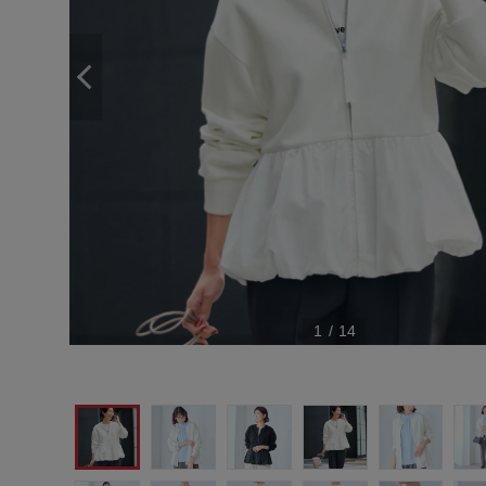
1
/
14