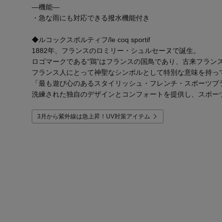
―機能―
・急な雨にも対応できる撥水機能付き
◆ルコックスポルティフ/le coq sportif
1882年、フランスのロミリー・シュルセーヌで誕生。
ロゴマークである“鶏”はフランスの国鳥であり、古来フラン
フランス人にとって神聖なシンボルとして特別な意味を持っ
「最も遊び心のあるスタイリッシュ・フレンチ・スポーツブ
洗練された独自のデザインとコンフォートを提供し、スポー
3月から紫外線は急上昇！UV対策アイテム