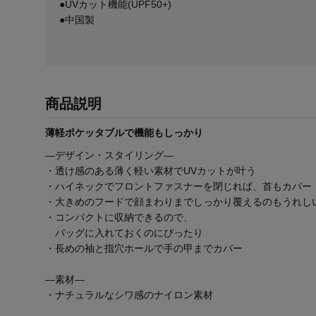
●UVカット機能(UPF50+)
●中国製
商品説明
薄軽ポケッタブルで機能もしっかり
―デザイン・スタイリング―
・透け感のある薄く軽い素材でUVカットが叶う
・ハイネックでフロントファスナーを閉じれば、首もカバー
・大きめのフードで顔まわりまでしっかり覆えるのもうれし
・コンパクトに収納できるので、
バッグに入れておくのにぴったり
・長めの袖と指穴ホールで手の甲までカバー
―素材―
・ナチュラルなシワ感のナイロン素材