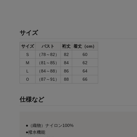
サイズ
サイズ
バスト
裄丈
着丈（cm）
Ｓ
（78～82）
82
60
Ｍ
（81～85）
84
62
Ｌ
（84～88）
86
64
Ｏ
（87～91）
88
66
仕様など
●（織物）ナイロン100%
●撥水機能