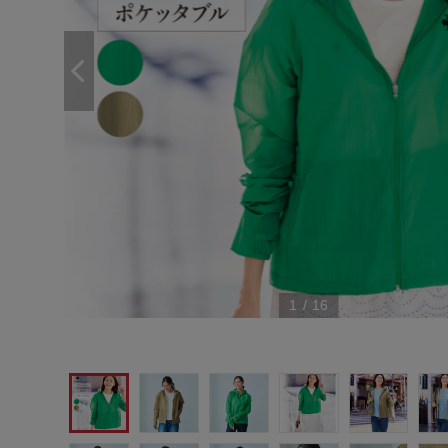
1
/
16