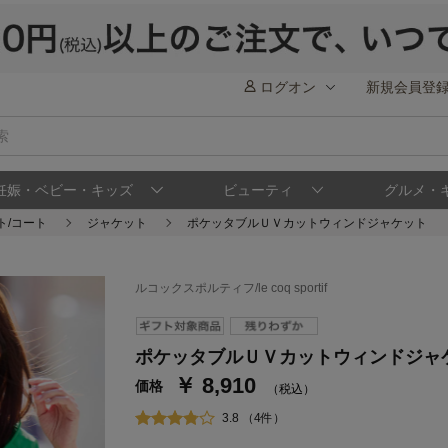
ログオン
新規会員登
妊娠・ベビー・キッズ
ビューティ
グルメ・
ト/コート
ジャケット
ポケッタブルＵＶカットウィンドジャケット
ルコックスポルティフ/le coq sportif
ステージが上がれば送料無料・返品引取無料
さらにポイント還元最大16倍！
ポケッタブルＵＶカットウィンドジャ
￥ 8,910
ベルメゾンご優待サービスについて
ベル
価格
（税込）
通常商品送料無料 返品引取無料（JCBのみ）
3.8 （4件）
即時入会なら更に500円OFFクーポンプレゼン