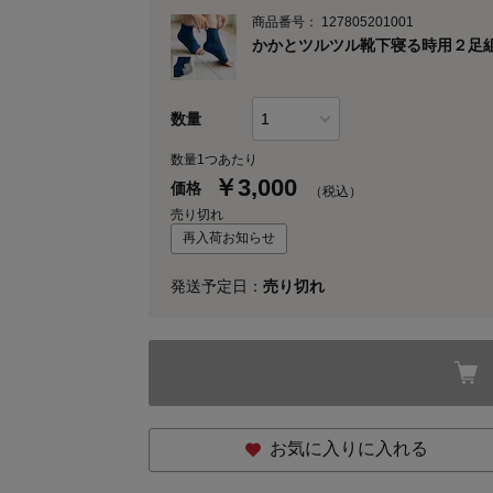
商品番号：
127805201001
かかとツルツル靴下寝る時用２足組
数量
数量1つあたり
￥
3,000
価格
（税込）
売り切れ
再入荷お知らせ
発送予定日：
売り切れ
お気に入りに入れる