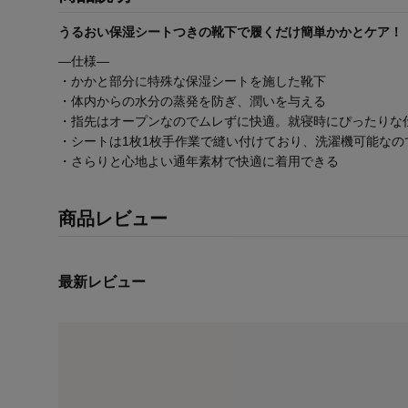
うるおい保湿シートつきの靴下で履くだけ簡単かかとケア！
―仕様―
・かかと部分に特殊な保湿シートを施した靴下
・体内からの水分の蒸発を防ぎ、潤いを与える
・指先はオープンなのでムレずに快適。就寝時にぴったりな
・シートは1枚1枚手作業で縫い付けており、洗濯機可能なの
・さらりと心地よい通年素材で快適に着用できる
商品レビュー
最新レビュー