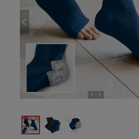
1
/
3