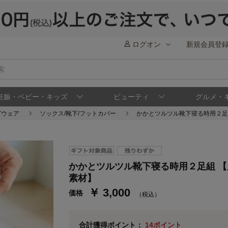
ログオン
新規会員登
妊娠・ベビー・キッズ
ビューティ
グルメ・
グウェア
ソックス/靴下/フットカバー
かかとツルツル靴下寝る時用２足
ステージが上がれば送料無料・返品引取無料
さらにポイント還元最大16倍！
かかとツルツル靴下寝る時用２足組 
ベルメゾンご優待サービスについて
ベル
素材】
￥ 3,000
価格
通常商品送料無料 返品引取無料（JCBのみ）
（税込）
即時入会なら更に500円OFFクーポンプレゼン
ベルメゾン メンバーズカードについて
合計獲得ポイント：
14ポイント