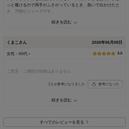
っと履けるので両手がふさがっているとき、急いで出かけたと
き、万能なシューズです。
続きを読む
0
人が参考になりました
参考になった
品質
5.0
くまこさん
2026年06月08日
デザイン
5.0
着心地･使いやすさ
5.0
女性・60代～
5.0
購入商品：
ベージュ, ２４．５
お気に入りポイント：
デザイン、機能、着心地･使いやすさ
おすすめ用途：
お出かけ・普段着
ご意見・ご感想の投稿はありません
2
人が参考になりました
参考になった
品質
5.0
続きを読む
デザイン
5.0
着心地･使いやすさ
5.0
購入商品：
ブラック, ２３．５
すべてのレビューを見る
お気に入りポイント：
デザイン、色、素材･品質、機能、着心
地･使いやすさ