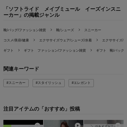
おすすめ用途：
トレーニング、軽い運動、お出かけ・普
段着、お家用
「ソフトライド メイブミュール イーズインスニ
ーカー」の掲載ジャンル
靴/バッグ/ファッション雑貨
靴/シューズ
スニーカー
コスメ/美容/健康
エクササイズウェア/シューズ/水着
エクササイズ/
ギフト
ギフト ファッション/ファッション雑貨
ギフト 靴/バッグ
関連キーワード
#スニーカー
#スタイリッシュ
#エレガント
注目アイテムの「おすすめ」投稿