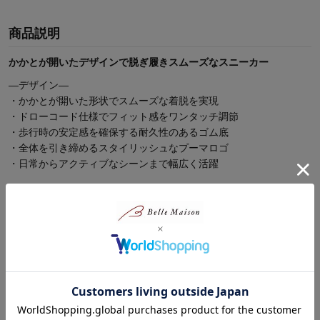
商品説明
かかとが開いたデザインで脱ぎ履きスムーズなスニーカー
―デザイン―
・かかとが開いた形状でスムーズな着脱を実現
・ドローコード仕様でフィット感をワンタッチ調節
・歩行時の安定感を確保する耐久性のあるゴム底
・全体を引き締めるスタイリッシュなプーマロゴ
・日常からアクティブなシーンまで幅広く活躍
―素材―
・足への負担を軽減するクッション性の高いソール
・ふんわりと快適なステップを支えるソフトライド
・通気性に優れたメッシュ素材をアッパーに使用
続きを読む
・ムレを抑えてさらりと心地よい状態をキープ
商品レビュー