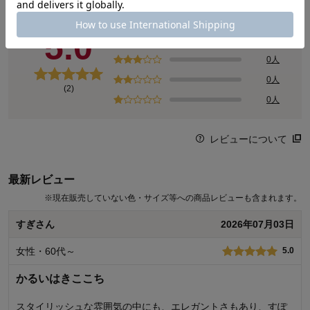
2人
総合評価
5.0
0人
0人
0人
(2)
0人
レビューについて
最新レビュー
※
現在販売していない色・サイズ等への商品レビューも含まれます。
すぎさん
2026年07月03日
女性・60代～
5.0
かるいはきここち
スタイリッシュな雰囲気の中にも、エレガントさもあり、すぽ