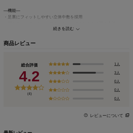
―機能―
・足裏にフィットしやすい立体中敷を採用
・厚さ７ｍｍのマシュマロクッションでふわふわの履き心地
続きを読む
◆BENEBIS（ベネビス）
商品レビュー
30年以上支持されている 「足にやさしい」と「美しい」 を叶える
がコンセプトのベルメゾンオリジナルブランド。
お客様の生の声を大切にしながら、女性の足に「やっと出会えた」
と喜んで頂ける履き心地をお届けしています。
1人
総合評価
4.2
3人
0人
0人
(4)
0人
レビューについて
最新レビュー