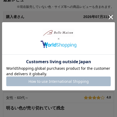
※
現在販売していない色・サイズ等への商品レビューも含まれます。
購入者さん
2026年07月31日
女性・50代
4.0
疲れないサンダル
サイズ23か23.5か迷い2Eなので23.5にしてみました。履き心地
よく靴ズレなし！スニーカーみたいなソールのデザインも好き
です。マイナスは外反母趾がひどい方は、その部分がキレイに
収まらず見た目が少し残念。ワンタッチベルトは調整しやすい
続きを読む
から良いと思ったけどバリバリ音がちょっと。
1
人が参考になりました
参考になった
ひなまなさん
2026年06月29日
使いやすさ・はき心地
4.0
女性・60代～
4.0
品質
4.0
明るい色が売り切れていて残念
購入商品：
ブラック, ２３．５
お気に入りポイント：
履き心地、デザイン、サイズ感
サイズ：
ちょうどよい