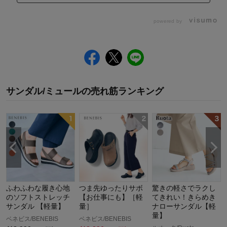
powered by
サンダル/ミュール
の
売れ筋ランキング
ふわふわな履き心地
つま先ゆったりサボ
驚きの軽さでラクし
のソフトストレッチ
【お仕事にも】［軽
てきれい！きらめき
サンダル 【軽量】
量］
ナローサンダル【軽
量】
ベネビス/BENEBIS
ベネビス/BENEBIS