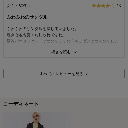
サイズ：
ちょうどよい
女性・60代～
4.0
ふわふわのサンダル
ふわぶわのサンダルを探していました。
履き心地も良くおしゃれですね。
足首がマジックテープなので…そのうち…ダメになるのでしょ
うかな？って思いました。
続きを読む
今年は、これで夏が楽しみです。
3
人が参考になりました
参考になった
すべてのレビューを見る
使いやすさ・はき心地
5.0
品質
4.0
購入商品：
グレイッシュブルー, ２１．５
お気に入りポイント：
履き心地、デザイン
コーディネート
サイズ：
小さめ