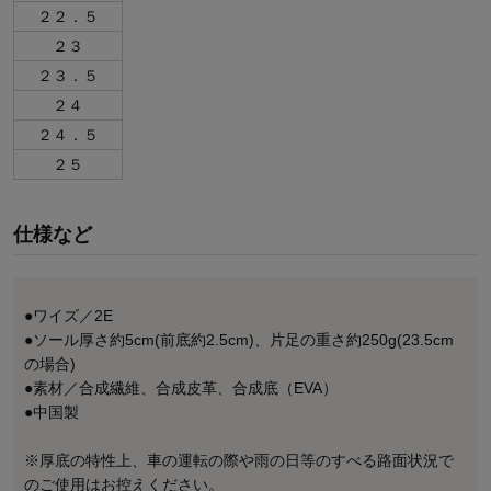
２２．５
２３
２３．５
２４
２４．５
２５
仕様など
●ワイズ／2E
●ソール厚さ約5cm(前底約2.5cm)、片足の重さ約250g(23.5cm
の場合)
●素材／合成繊維、合成皮革、合成底（EVA）
●中国製
※厚底の特性上、車の運転の際や雨の日等のすべる路面状況で
のご使用はお控えください。