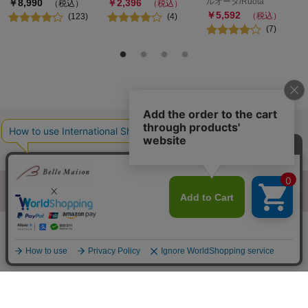
ルオータ/Ruota
￥
8,990
￥
2,396
（税込）
（税込）
￥
5,592
（税込）
(
123
)
(
4
)
(
7
)
最近チェックした商品
履歴情報を残す
ページトップへ
ご利用ガイド・お知らせ
ご利用規約
サイトマップ
ベルメゾンネットTOPへ
Copyright © Senshukai CO.,LTD. All Rights Reserved.