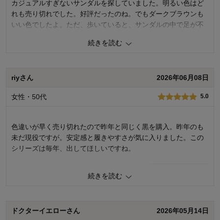
カジュアルすぎないサンダルを探していました。明るい色はど
れも売り切れでした。好評だったのね。でもダークブラウンも
いい色でしたよ。ただ、歩いていると、サンダルの中で足が不
安定なので高齢者は気を付けた方がいいかな…
続きを読む
7
人が参考になりました
参考になった
riyさん
2026年06月08日
使いやすさ・はき心地
3.0
品質
4.0
女性・50代
5.0
購入商品：
カーキ, ２２
お気に入りポイント：
デザイン
サイズ：
ちょうどよい
色違いが早く売り切れたので昨年と同じく黒を購入。昨年のも
未だ現役ですが。安定感と履きやすさが気に入りました。この
シリーズは毎年、出してほしいですね。
3
人が参考になりました
参考になった
続きを読む
購入商品：
ブラック, ２２
使いやすさ・はき心地：
ドクターイエローさん
2026年05月14日
品質：