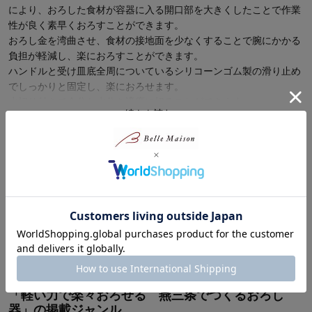
により、おろした食材が容器に入る開口部を大きくしたことで作業
性が良く素早くおろすことができます。
おろし金を湾曲させ、食材の接地面を少なくすることで腕にかかる
負担が軽減し、楽におろすことができます。
ハンドルと受け皿底全周についているシリコーンゴム製の滑り止め
でしっかりと固定し、楽におろせます。
水切り付きで余分な水分を適度に切ることができます。
続きを読む
おろし金はハンディでも使えます。
商品レビュー
最新レビュー
※
現在販売していない色・サイズ等への商品レビューも含まれます。
対象商品の商品レビューはまだありません。
「軽い力で楽々おろせる 燕三条でつくるおろし
器」の掲載ジャンル