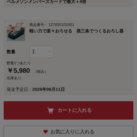
ベルメゾンメンバーズカードで最大＋4倍
に対して適用されます。
商品番号：
127855101001
軽い力で楽々おろせる 燕三条でつくるおろし器
数量
数量1つあたり
￥
5,980
（税込）
在庫あり
発送予定日：
2026年08月11日
カートに入れる
お気に入りに入れる