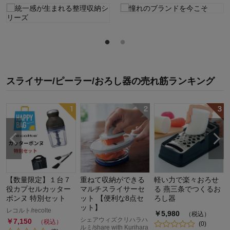
スライサー/ピーラー/おろし器
の
売れ筋ランキング
【数量限定】１台７
重ねて収納ができる
軽い力で楽々おろせ
役カプセルカッター
マルチスライサーセ
る 燕三条でつくるお
ボンヌ 特別セット
ット 【便利な8点セ
ろし器
ット】
レコルト/recolte
￥
5,980
（税込）
シェアウィズクリハラハ
￥
7,150
（税込）
(
0
)
ルミ/share with Kurihara