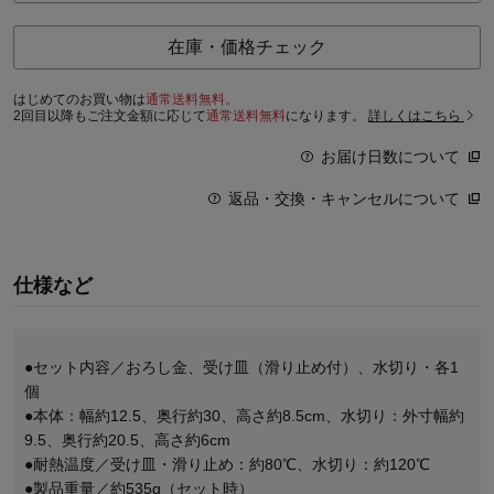
在庫・価格チェック
はじめてのお買い物は
通常送料無料。
2回目以降もご注文金額に応じて
通常送料無料
になります。
詳しくはこちら
お届け日数について
返品・交換・キャンセルについて
仕様など
●セット内容／おろし金、受け皿（滑り止め付）、水切り・各1
個
●本体：幅約12.5、奥行約30、高さ約8.5cm、水切り：外寸幅約
9.5、奥行約20.5、高さ約6cm
●耐熱温度／受け皿・滑り止め：約80℃、水切り：約120℃
●製品重量／約535g（セット時）