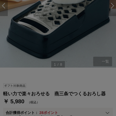
ステージが上がれば送料無料・返品引取無料！
一覧
1
/
8
さらにポイント還元最大16倍！
ベルメゾンご優待サービスについて
ベルメゾン・ポイントについて
通常商品送料無料 返品引取無料（JCBのみ）
軽い力で楽々おろせる 燕三条でつくるおろし器
即時入会なら更に500円OFFクーポンプレゼント
￥ 5,980
（税込）
ベルメゾン メンバーズカードについて
合計獲得ポイント：
28ポイント
※
メンバーズカードの加算ポイントはステージ倍率適用前の基本ポイント