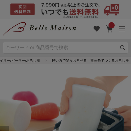
イサー/ピーラー/おろし器
軽い力で楽々おろせる 燕三条でつくるおろし器