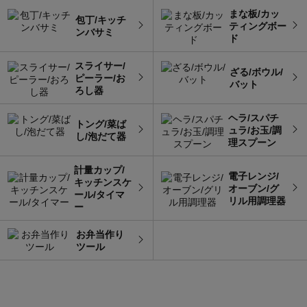
まな板/カッ
包丁/キッチ
ティングボー
ンバサミ
ド
スライサー/
ざる/ボウル/
ピーラー/お
バット
ろし器
ヘラ/スパチ
トング/菜ば
ュラ/お玉/調
し/泡だて器
理スプーン
計量カップ/
電子レンジ/
キッチンスケ
オーブン/グ
ール/タイマ
リル用調理器
ー
お弁当作り
ツール