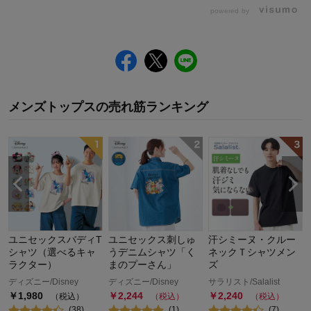
powered by
メンズトップス
の
売れ筋ランキング
T
ユニセックスバディT
ユニセックス刺しゅ
汗シミーヌ・クルー
シャツ（選べるキャ
うデニムシャツ「く
ネックＴシャツメン
ラクター）
まのプーさん」
ズ
ディズニー/Disney
ディズニー/Disney
サラリスト/Salalist
￥
1,980
￥
2,244
￥
2,240
（税込）
（税込）
（税込）
(
38
)
(
1
)
(
7
)