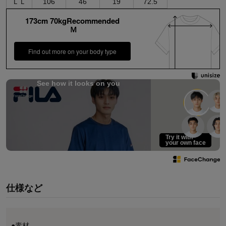
ＬＬ
106
46
19
72.5
173cm 70kgRecommended
Ｍ
Find out more on your body type
See how it looks on you
Try it with
your own face
仕様など
●素材