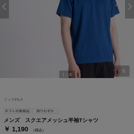
一覧
1
/
8
ステージが上がれば送料無料・返品引取無料！
さらにポイント還元最大16倍！
ベルメゾンご優待サービスについて
フィラ/FILA
ベルメゾン・ポイントについて
通常商品送料無料 返品引取無料（JCBのみ）
メンズ スクエアメッシュ半袖Tシャツ
即時入会なら更に500円OFFクーポンプレゼント
￥ 1,190
（税込）
ベルメゾン メンバーズカードについて