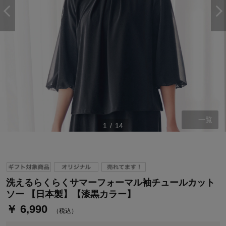
一覧
1
/
14
ステージが上がれば送料無料・返品引取無料！
さらにポイント還元最大16倍！
ベルメゾンご優待サービスについて
ベルメゾン・ポイントについて
洗えるらくらくサマーフォーマル袖チュールカット
通常商品送料無料 返品引取無料（JCBのみ）
ソー 【日本製】【漆黒カラー】
即時入会なら更に500円OFFクーポンプレゼント
￥ 6,990
（税込）
ベルメゾン メンバーズカードについて