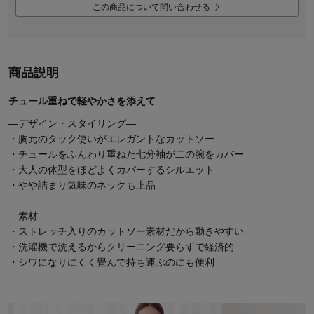
この商品について問い合わせる
商品説明
チュール重ねで軽やかさを添えて
―デザイン・スタイリング―
・胸元のタック使いがエレガントなカットソー
・チュールをふんわり重ねた七分袖が二の腕をカバー
・大人の体型をほどよくカバーするシルエット
・やや詰まり気味のネックも上品
―素材―
・ストレッチ入りのカットソー素材だから動きやすい
・洗濯機で洗えるからクリーニング要らずで経済的
・シワになりにくく畳んで持ち運ぶのにも便利