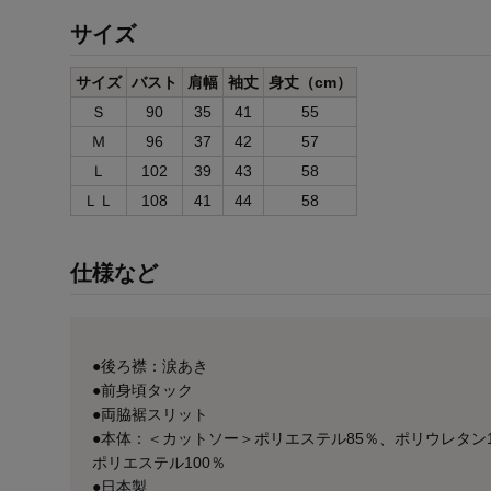
サイズ
サイズ
バスト
肩幅
袖丈
身丈（cm）
Ｓ
90
35
41
55
Ｍ
96
37
42
57
Ｌ
102
39
43
58
ＬＬ
108
41
44
58
仕様など
●後ろ襟：涙あき
●前身頃タック
●両脇裾スリット
●本体：＜カットソー＞ポリエステル85％、ポリウレタン
ポリエステル100％
●日本製