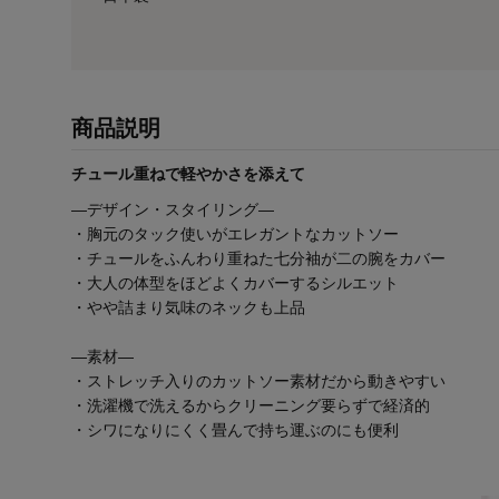
商品説明
チュール重ねで軽やかさを添えて
―デザイン・スタイリング―
・胸元のタック使いがエレガントなカットソー
・チュールをふんわり重ねた七分袖が二の腕をカバー
・大人の体型をほどよくカバーするシルエット
・やや詰まり気味のネックも上品
―素材―
・ストレッチ入りのカットソー素材だから動きやすい
・洗濯機で洗えるからクリーニング要らずで経済的
・シワになりにくく畳んで持ち運ぶのにも便利