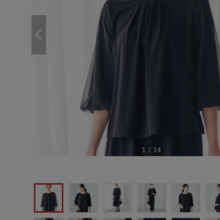
1
/
14