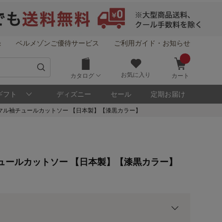
録
ベルメゾンご優待サービス
ご利用ガイド・お知らせ
お気に入り
カタログ
カート
ギフト
ディズニー
セール
定期お届け
マル袖チュールカットソー 【日本製】【漆黒カラー】
！
メゾン・ポイントについて
ュールカットソー 【日本製】【漆黒カラー】
ト
用前の基本ポイントに対して適用されます。