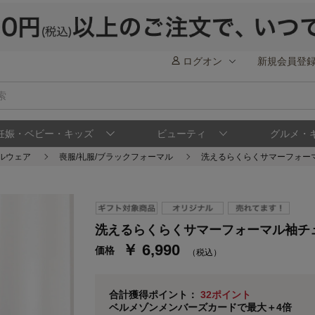
ログオン
新規会員登
妊娠・ベビー・キッズ
ビューティ
グルメ・
ルウェア
喪服/礼服/ブラックフォーマル
洗えるらくらくサマーフォー
ステージが上がれば送料無料・返品引取無料
さらにポイント還元最大16倍！
ベルメゾンご優待サービスについて
ベル
洗えるらくらくサマーフォーマル袖チ
￥ 6,990
価格
通常商品送料無料 返品引取無料（JCBのみ）
（税込）
即時入会なら更に500円OFFクーポンプレゼン
ベルメゾン メンバーズカードについて
合計獲得ポイント：
32ポイント
ベルメゾンメンバーズカードで最大＋4倍
※
メンバーズカードの加算ポイントはステージ倍率適