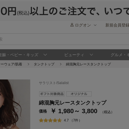
ログオン
新規会員登
妊娠・ベビー・キッズ
ビューティ
グルメ・
ーウェア/肌着
タンクトップ
綿混胸元レースタンクトップ
サラリスト/Salalist
ステージが上がれば送料無料・返品引取無料
さらにポイント還元最大16倍！
綿混胸元レースタンクトップ
￥ 1,980～ 3,800
ベルメゾンご優待サービスについて
ベル
価格
（税込）
通常商品送料無料 返品引取無料（JCBのみ）
4.7 （7件）
即時入会なら更に500円OFFクーポンプレゼン