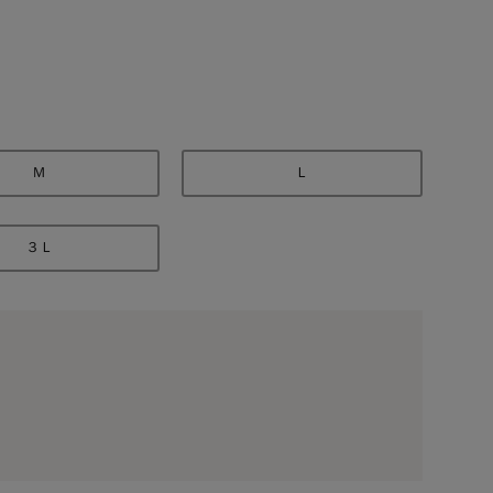
Ｍ
Ｌ
３Ｌ