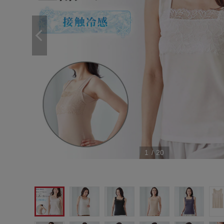
1
/
20