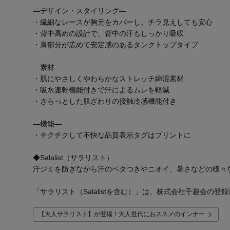
―デザイン・スタイリング―
・繊細なレースが胸元をカバーし、チラ見えしても安心
・背中高めの設計で、背中の汗もしっかり吸収
・肩部分が広めで安定感のあるタンクトップタイプ
―素材―
・肌にやさしくやわらかなストレッチ綿混素材
・吸水速乾機能付きで汗によるムレを軽減
・さらっとした肌ざわりの接触冷感機能付き
―機能―
・チクチクして不快な品質表示タグはプリントに
◆Salalist（サラリスト）
汗ジミを防ぎながら汗のベタつきやニオイ、暑さなどの様々
「サラリスト（Salalistを含む）」は、株式会社千趣会の登
【大人サラリスト】が登場！大人世代におススメのインナー