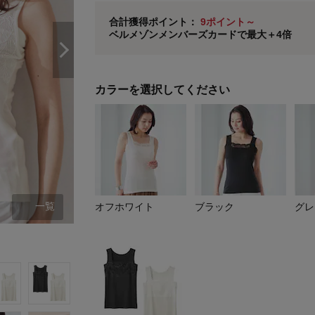
ベルメゾン メンバーズカードについて
合計獲得ポイント：
9ポイント～
ベルメゾンメンバーズカードで最大＋4倍
※
メンバーズカードの加算ポイントはステージ倍率適
カラーを選択してください
一覧
オフホワイト
ブラック
グレ
オフホワイト