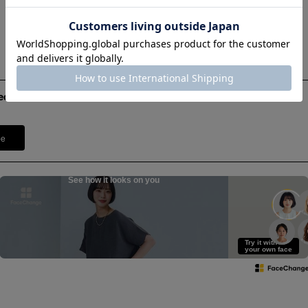
ed
pe
See how it looks on you
Try it with
your own face