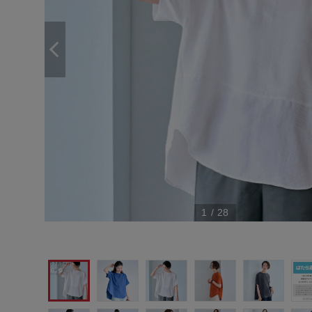
1
/
28