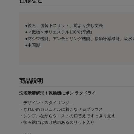
仕様など
●後ろ：切替下スリット、前より少し丈長
●＜織物＞ポリエステル100％(平織)
●防シワ機能、アンチピリング機能、接触冷感機能、吸水
●中国製
商品説明
洗濯渋滞解消！乾燥機にポン ラクドライ
―デザイン・スタイリング―
・きれいめカジュアルに着こなせるブラウス
・シンプルながらウエストの切替えですっきり見え
・後ろ裾には抜け感のあるスリット入り