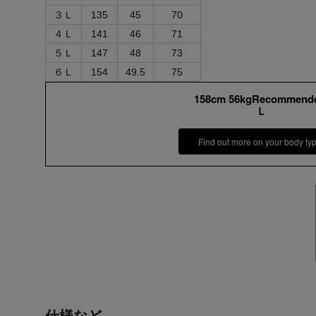
３Ｌ
135
45
70
４Ｌ
141
46
71
５Ｌ
147
48
73
６Ｌ
154
49.5
75
158cm 56kgRecommend
Ｌ
Find out more on your body ty