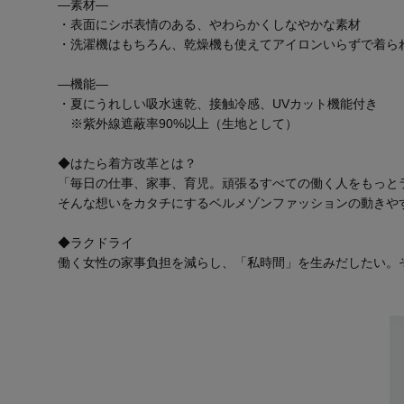
―素材―
・表面にシボ表情のある、やわらかくしなやかな素材
・洗濯機はもちろん、乾燥機も使えてアイロンいらずで着ら
―機能―
・夏にうれしい吸水速乾、接触冷感、UVカット機能付き
※紫外線遮蔽率90%以上（生地として）
◆はたら着方改革とは？
「毎日の仕事、家事、育児。頑張るすべての働く人をもっと
そんな想いをカタチにするベルメゾンファッションの動きや
◆ラクドライ
働く女性の家事負担を減らし、「私時間」を生みだしたい。