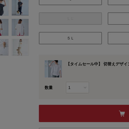
ＬＬ
５Ｌ
【タイムセール中】 切替えデザイ
数量