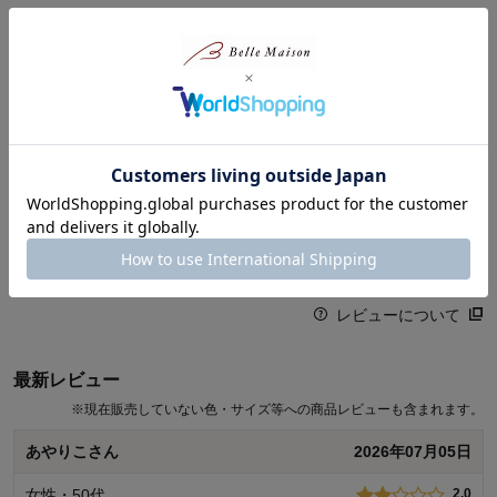
◆ルコックスポルティフ/le coq sportif
商品レビュー
1882年、フランスのロミリー・シュルセーヌで誕生。
ロゴマークである“鶏”はフランスの国鳥であり、古来フランス地方
に移住し始めたガリア族の旗印が“戦う鶏”であったことから、
フランス人にとって神聖なシンボルとして特別な意味を持っていま
1人
総合評価
す。
3.3
0人
「最も遊び心のあるスタイリッシュ・フレンチ・スポーツブラン
1人
ド」をビジョンとして掲げ、
洗練された独自のデザインとコンフォートを提供し、スポーツをは
1人
(3)
じめとするあらゆるシーンで、自分らしく遊び心ある生き方に寄り
0人
添うブランドを目指します。
レビューについて
最新レビュー
※
現在販売していない色・サイズ等への商品レビューも含まれます。
あやりこさん
2026年07月05日
女性・50代
2.0