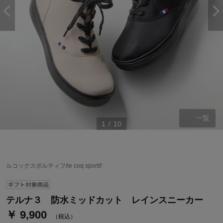
一覧
1
/
10
ステージが上がれば送料無料・返品引取無料！
さらにポイント還元最大16倍！
ルコックスポルティフ/le coq sportif
ベルメゾンご優待サービスについて
ベルメゾン・ポイントについて
テルナ３ 防水ミッドカット レインスニーカー
￥ 9,900
通常商品送料無料 返品引取無料（JCBのみ）
（税込）
即時入会なら更に500円OFFクーポンプレゼント