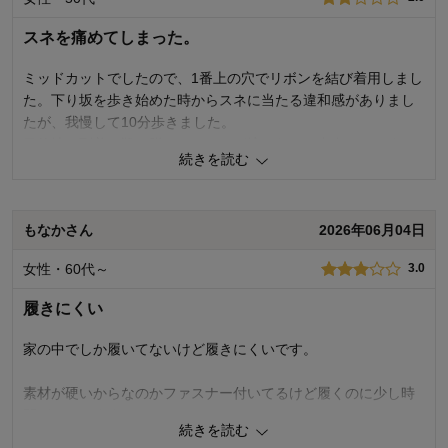
スネを痛めてしまった。
ミッドカットでしたので、1番上の穴でリボンを結び着用しまし
た。下り坂を歩き始めた時からスネに当たる違和感がありまし
たが、我慢して10分歩きました。
目的地に到着し靴を脱いだらスネが擦りむけて出血していまし
続きを読む
た。
次回からリボン結びを途中までにし、ゆるく結んで歩こうと思
います。
もなかさん
2026年06月04日
生地は、思いのほか硬く脱ぎ履きしにくいです。大きめを購入
して正解でした。
女性・60代～
3.0
いつもベルメゾンをご利用いただき、ありがとうございます。 商品の
履きにくい
ご購入、ならびにレビューへのご投稿ありがとうございます。 お求め
いただいた商品の着用感につきまして、ご満足いただける商品をお届
家の中でしか履いてないけど履きにくいです。
けできず、大変申し訳ございません。 また、ご着用時に靴擦れが発生
されたとのこと、大変申し訳ございません。 既に大きめサイズをご購
素材が硬いからなのかファスナー付いてるけど履くのに少し時
入いただいているとのことですが、加えて長めのソックスをあわせて
間がかかります。
着用いただくと肌に直接あたるのを防ぐことができ、靴擦れが起きに
続きを読む
くくなる場合がございますので、一度お試しいただけますと幸いで