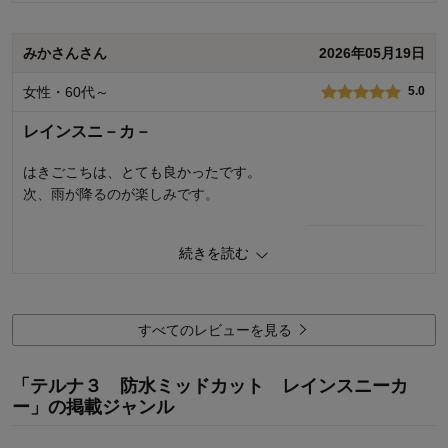
す。 いただいたご意見は、今後の商品開発や設計に向けた貴重な参考
とさせていただきます。 今後もお客様により満足度の高い商品をお届
けできるよう努力をしてまいります。貴重なご意見ありがとうござい
みかさんさん
2026年05月19日
2
人が参考になりました
参考になった
ました。
女性・60代～
5.0
品質
3.0
千趣会 担当者
デザイン
3.0
レインスニ－カ－
着心地･使いやすさ
3.0
0
人が参考になりました
参考になった
はきごこちは、とても良かったです。
購入商品：
ブラック, ２４
おすすめ用途：
お出かけ・普段着
次、雨が降るのが楽しみです。
品質
3.0
デザイン
3.0
1
人が参考になりました
参考になった
着心地･使いやすさ
1.0
続きを読む
購入商品：
ブラック, ２４
品質
5.0
お気に入りポイント：
色、素材･品質
デザイン
5.0
おすすめ用途：
お出かけ・普段着
着心地･使いやすさ
5.0
すべてのレビューを見る
購入商品：
ブラック, ２３
お気に入りポイント：
デザイン、色、機能
「テルナ３ 防水ミッドカット レインスニーカ
おすすめ用途：
お出かけ・普段着
ー」の掲載ジャンル