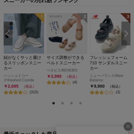
スニーカー
の
売れ筋ランキング
紐がなくサッと履け
サイズ調整ができる
フレッシュフォーム
るスリッポンスニー
ベルトスニーカー
710 サンダルスニー
カー
カー
ベネビス/BENEBIS
ハッシュドコー
ニューバランス/New
￥
3,995
（税込）
デ/Hashed Coorde
Balance
(
4
)
￥
2,695
￥
9,900
（税込）
（税込）
(
315
)
(
3
)