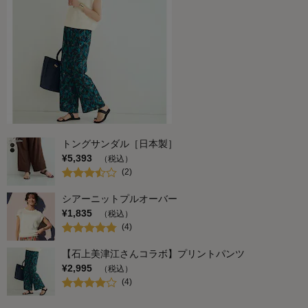
使いやすさ・はき心地
2.0
品質
4.0
購入商品：
ブラウン
お気に入りポイント：
デザイン、素材・品質
サイズ：
トングサンダル［日本製］
¥
5,393
（税込）
(
2
)
シアーニットプルオーバー
¥
1,835
（税込）
(
4
)
【石上美津江さんコラボ】プリントパンツ
¥
2,995
（税込）
(
4
)