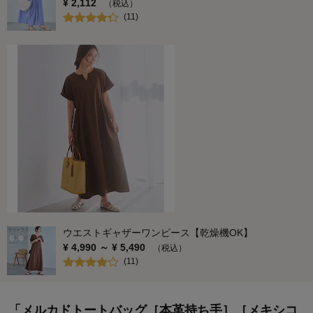
¥
2,112
（税込）
(
11
)
ウエストギャザーワンピース【乾燥機OK】
¥
4,990
～ ¥
5,490
（税込）
(
11
)
「メルカドトートバッグ［本革持ち手］［メキシコ