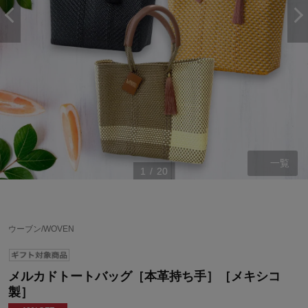
一覧
1
/
20
ウーブン/WOVEN
メルカドトートバッグ［本革持ち手］［メキシコ
製］