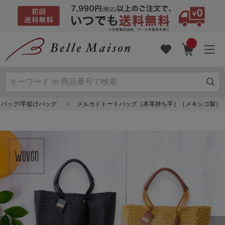
バッグ/手提げバッグ
メルカドトートバッグ［本革持ち手］［メキシコ製］