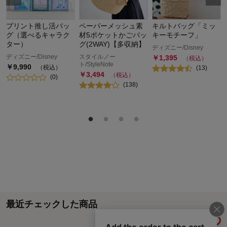
プリント推し活バッ
ペーパーメッシュ素
キルトバッグ「ミッ
グ（選べるキャラク
材5ポケットかごバッ
キーモチーフ」
ター）
グ(2WAY)【多収納】
ディズニー/Disney
ディズニー/Disney
スタイルノー
￥
1,395
（税込）
ト/StyleNote
￥
9,990
（税込）
(
13
)
￥
3,494
（税込）
(
0
)
(
138
)
最近チェックした商品
履歴情報を残す