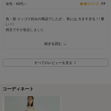
購入商品：
ブラック
女性・60代～
2.0
お気に入りポイント：
使いやすさ、デザイン、素材・品質、長
く使える
サイズ：
大きめ
色・形 スッゴク好みの商品でしたが… 私には 大きすぎる！! 重
い！!
残念ですが返品しました
商品のご購入、ならびにレビューへのご投稿ありがとうございます。
続きを読む
お求めいただいた商品のサイズ感や重量感につきまして、ご満足いた
だける商品をお届けできず、大変申し訳ございません。一方でデザイ
ンや色味につきましてはご評価いただけたとのこと、大変嬉しく思い
ます。 すでにご返品のお手続きをいただいたとのこと、お手間を取ら
すべてのレビューを見る
せてしまい重ねてお詫び申し上げます。 いただいたご意見は、今後の
商品開発・改善に向けた貴重な参考・指標とさせていただきます。 今
後もお客様により満足度の高い商品をお届けできるよう努力をしてま
いります。貴重なご意見ありがとうございました。
コーディネート
千趣会 担当者
1
人が参考になりました
参考になった