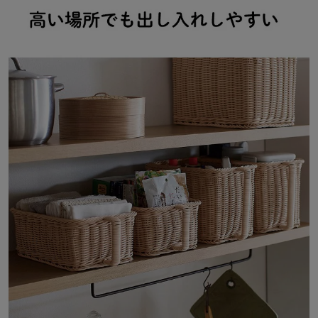
・高さ20cmタイプには、水筒や掃除用スプレーの保管に
・汚れが気になりやすいコンロ周りや洗面所の整理棚に
・高い場所のデッドスペースを有効に活用したい時に
ーデザイン・仕様ー
・重い物を入れた際も持ち運びがしやすい取っ手付きの設計
・用途や棚の高さに合わせて選べる2種類の高さ展開
・中身を隠しながら、インテリアになじむナチュラルな外観
・底まで形が一定で、物を無駄なく収められる形状
・Mサイズは耐荷重1kg、Lサイズは耐荷重2kgまで対応
ー素材ー
・水濡れに強く手入れのしやすいポリプロピレンとポリエチレン
・フレームには耐久性が高くサビに強いステンレスを使用