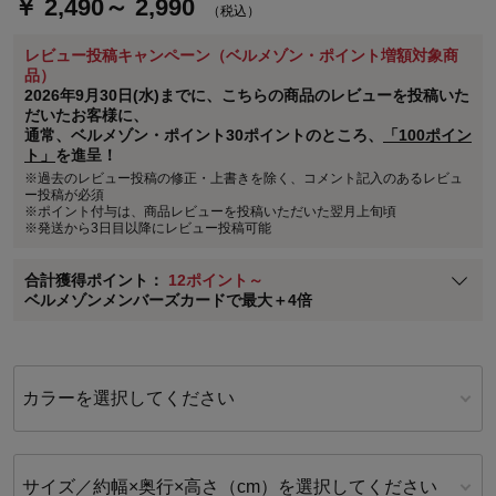
￥ 2,490～ 2,990
（税込）
レビュー投稿キャンペーン（ベルメゾン・ポイント増額対象商
ステージが上がれば送料無料・返品引取無料！
品）
さらにポイント還元最大16倍！
2026年9月30日(水)までに、こちらの商品のレビューを投稿いた
だいたお客様に、
ベルメゾンご優待サービスについて
通常、ベルメゾン・ポイント30ポイントのところ、
「100ポイン
ト」
を進呈！
ベルメゾン・ポイントについて
※過去のレビュー投稿の修正・上書きを除く、コメント記入のあるレビュ
通常商品送料無料 返品引取無料（JCBのみ）
ー投稿が必須
※ポイント付与は、商品レビューを投稿いただいた翌月上旬頃
即時入会なら更に500円OFFクーポンプレゼント
※発送から3日目以降にレビュー投稿可能
ベルメゾン メンバーズカードについて
合計獲得ポイント：
12ポイント～
※
メンバーズカードの加算ポイントはステージ倍率適用前の基本ポイント
ベルメゾンメンバーズカードで最大＋4倍
に対して適用されます。
カラーを選択してください
サイズ／約幅×奥行×高さ（cm）を選択してください