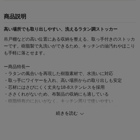
商品説明
高い場所でも取り出しやすい、洗えるラタン調ストッカー
吊戸棚などの高い位置にある収納を整える、取っ手付きのストッカ
ーです。樹脂製で丸洗いができるため、キッチンの油汚れやほこり
も手軽に落とせます。
ー商品特長ー
・ラタンの風合いを再現した樹脂素材で、水洗いに対応
・取っ手にワイヤーを入れ、高い場所からの取り出しも安定
・芯材にはさびにくく丈夫な18-8ステンレスを採用
・ささくれがないため、布製品の収納にも適している
・樹脂特有のにおいがなく、キッチン周りで使いやすい
・目詰まりしたほこりも、水でさっと洗い流して清潔に保てる
続きを読む
ーおすすめの使い方ー
・吊戸棚に並べて、使用頻度の低い調理器具やストックの整理に
・高さ12cmタイプには、ラップ類やキッチンリネンの収納に