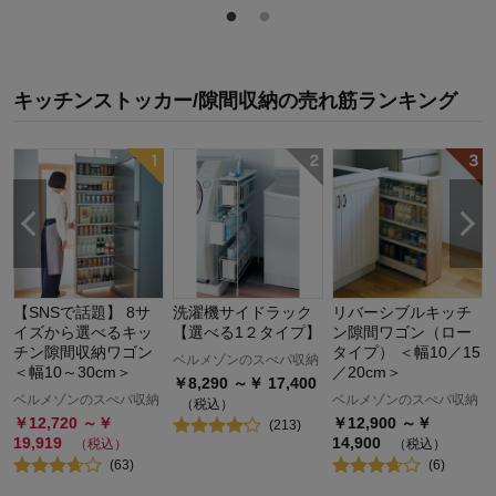
キッチンストッカー/隙間収納
の
売れ筋ランキング
【SNSで話題】 8サ
洗濯機サイドラック
リバーシブルキッチ
イズから選べるキッ
【選べる1２タイプ】
ン隙間ワゴン（ロー
チン隙間収納ワゴン
タイプ） ＜幅10／15
ベルメゾンのスぺパ収納
＜幅10～30cm＞
／20cm＞
￥
8,290
～￥
17,400
ベルメゾンのスぺパ収納
ベルメゾンのスぺパ収納
（税込）
￥
12,720
～￥
￥
12,900
～￥
(
213
)
19,919
14,900
（税込）
（税込）
(
63
)
(
6
)