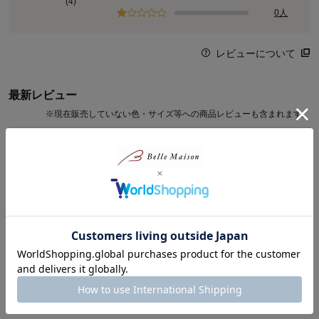
(4)
* 紫外線による乾燥ダメージなど
0人
※1 アセロラチェリー発酵液、アセロラ果実エキス(ともに保湿成
分)
※2 効能評価試験済み
レビューについて
※3 肌を大切にお手入れすること
最新レビュー
◆江原道
※
現在販売していない色・サイズ等への商品レビューも含まれます。
1986年、東京・麻布十番に誕生。
うさぴょんさん
2026年06月18日
「肌へのやさしさ」と「機能性」に着目し、和の恵みで、肌と心を
癒し育む「癒々道（ゆゆどう）」をコンセプトに、自然派化粧品を
女性・50代
4.0
開発しています。肌への負担が少なく、長時間美しい仕上がりを保
つクオリティは、厳しい目を持つ美のプロ達から選ばれて、国内外
使用感良し
多くの映画・ドラマ・舞台で使用されています。
最初、他のファンデーションのように塗っていたらなんか違う
感じがして説明をよく読んだら、ポンポンと塗布すると書いて
あったのでそのようにしたら綺麗な仕上がりになりました。
続きを読む
0
人が参考になりました
参考になった