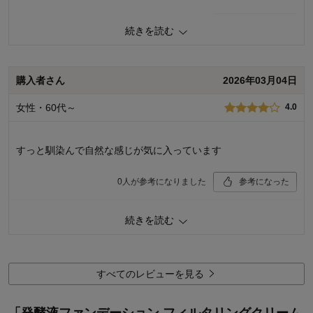
5
人が参考になりました
参考になった
続きを読む
機能
3.0
使用感
4.0
購入者さん
2026年03月04日
購入商品：
Ｐ０２
お気に入りポイント：
色
女性・60代～
4.0
おすすめ用途：
日常使い用
購入回数：
初めて
すっと馴染んで自然な感じが気に入っています
0
人が参考になりました
参考になった
機能
4.0
続きを読む
使用感
4.0
購入商品：
Ｐ０２
お気に入りポイント：
色
すべてのレビューを見る
おすすめ用途：
日常使い用
購入回数：
初めて
「発酵液ファンデーション フィルタリングクリーム