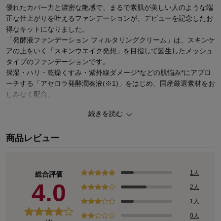
優れたカバー力と濃密な艶感で、まるで素肌が美しい人のような端
正な仕上がりを叶えるファンデーションが、デビューを記念したお
得なキットになりました。
「発酵液ファンデーション フィルタリングクリーム」は、スキンケ
アの上をいく「スキンウエイク発想」を目指して誕生したメッシュ
タイプのファンデーションです。
保湿・ハリ・乾燥くすみ・紫外線ダメージ*などの肌悩み*にアプロ
ーチする「アセロラ発酵潤奏液(※1)」をはじめ、国産厳選素材をお
しみなく配合。
肌にうるおいとハリを与え、なめらかに整えながら乾燥による小ジ
続きを読む
ワも目立たなく(※2)します。
SPF42・PA＋＋＋＋の高い紫外線カット効果で、オールシーズン肌
商品レビュー
をしっかりプロテクト。
なめらかなクリーム状のテクスチャーが肌へ均一に広がり、肌悩み
を自然にカバーし、
セットのプライマー(化粧下地)を使うことで、プライマーの「仕込
1人
総合評価
み」とファンデーションの「仕立て」の二重アプローチで、未来の
4.0
2人
肌を育みながら(※3)今の肌を美しく彩ります。
1人
レフィル＆パフの本体価格そのまま、ケースと同ラインのプライマ
ー(化粧下地)のパウチサンプルが付いてきます。
0人