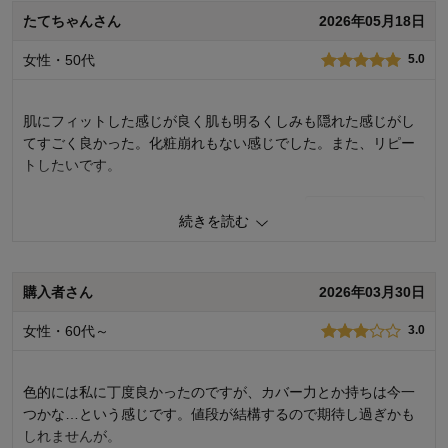
機能
4.0
たてちゃんさん
2026年05月18日
使用感
5.0
購入商品：
Ｐ０３
女性・50代
5.0
お気に入りポイント：
色、品質、機能
おすすめ用途：
日常使い用
購入回数：
初めて
肌にフィットした感じが良く肌も明るくしみも隠れた感じがし
てすごく良かった。化粧崩れもない感じでした。また、リピー
トしたいです。
0
人が参考になりました
参考になった
続きを読む
機能
5.0
使用感
5.0
購入者さん
2026年03月30日
購入商品：
Ｐ０３
お気に入りポイント：
色、品質、長く使えそう
女性・60代～
3.0
おすすめ用途：
日常使い用
購入回数：
初めて
色的には私に丁度良かったのですが、カバー力とか持ちは今一
つかな…という感じです。値段が結構するので期待し過ぎかも
しれませんが。