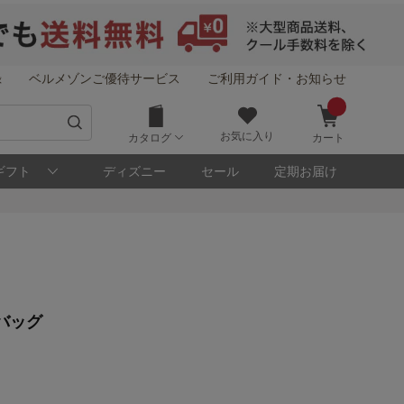
録
ベルメゾンご優待サービス
ご利用ガイド・お知らせ
お気に入り
カタログ
カート
ギフト
ディズニー
セール
定期お届け
！
バッグ
メゾン・ポイントについて
ト