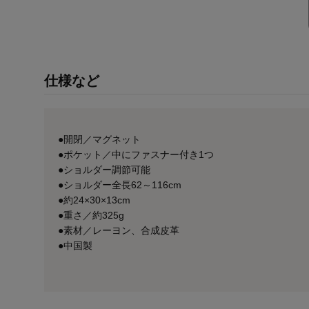
仕様など
●開閉／マグネット
●ポケット／中にファスナー付き1つ
●ショルダー調節可能
●ショルダー全長62～116cm
●約24×30×13cm
●重さ／約325g
●素材／レーヨン、合成皮革
●中国製