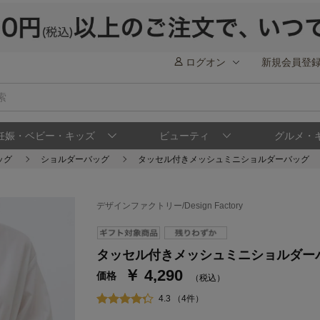
ログオン
新規会員登
妊娠・ベビー・キッズ
ビューティ
グルメ・
ッグ
ショルダーバッグ
タッセル付きメッシュミニショルダーバッグ
デザインファクトリー/Design Factory
ステージが上がれば送料無料・返品引取無料
さらにポイント還元最大16倍！
タッセル付きメッシュミニショルダー
￥ 4,290
ベルメゾンご優待サービスについて
ベル
価格
（税込）
通常商品送料無料 返品引取無料（JCBのみ）
4.3 （4件）
即時入会なら更に500円OFFクーポンプレゼン