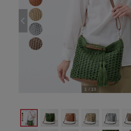
1
/
13