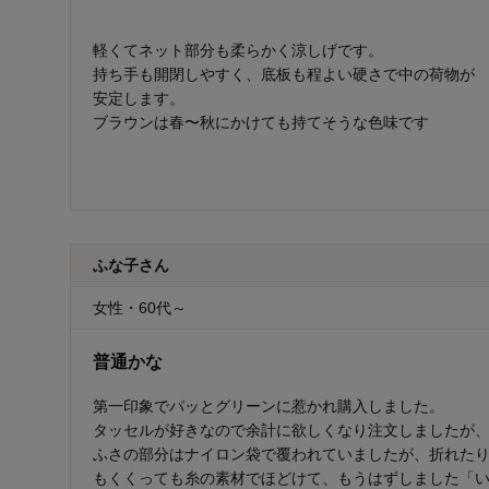
軽くてネット部分も柔らかく涼しげです。
持ち手も開閉しやすく、底板も程よい硬さで中の荷物が
安定します。
ブラウンは春〜秋にかけても持てそうな色味です
ふな子さん
女性・60代～
普通かな
第一印象でパッとグリーンに惹かれ購入しました。
タッセルが好きなので余計に欲しくなり注文しましたが
ふさの部分はナイロン袋で覆われていましたが、折れた
もくくっても糸の素材でほどけて、もうはずしました「