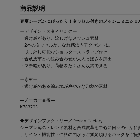
商品説明
春夏シーズンにぴったり！タッセル付きのメッシュミニショ
ーデザイン・スタイリングー
・透け感があり、涼しげなメッシュ素材
・2本のタッセルがこなれ感漂うアクセントに
・取り外し可能なショルダーストラップ付き
・合成皮革との組み合わせが大人っぽさを演出
・マチ幅があり、荷物をたくさん収納できる
ー素材ー
・透け感のある編み地が爽やかな印象の素材
―メーカー品番―
K763703
◆デザインファクトリー／Design Factory
シーズン毎のトレンド素材と合成皮革を中心に日々の生活に
デザイン・機能性・価格の面からご満足頂けるバッグをご提