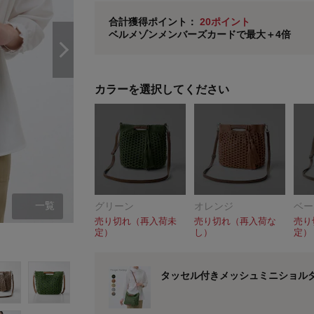
ベルメゾン メンバーズカードについて
合計獲得ポイント：
20ポイント
ベルメゾンメンバーズカードで最大＋4倍
※
メンバーズカードの加算ポイントはステージ倍率適
カラーを選択してください
一覧
グリーン
オレンジ
ベー
売り切れ（再入荷未
売り切れ（再入荷な
売り
定）
し）
定）
グリーン
タッセル付きメッシュミニショル