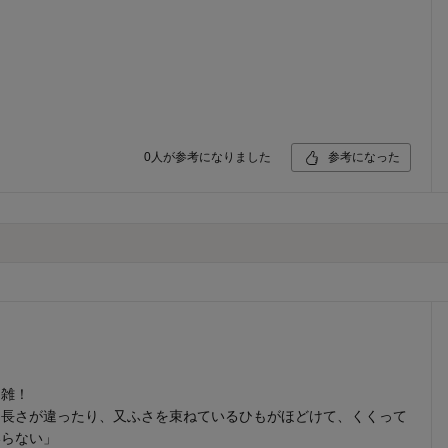
0
人が参考になりました
参考になった
、雑！
り長さが違ったり、又ふさを束ねているひもがほどけて、くくって
いらない」