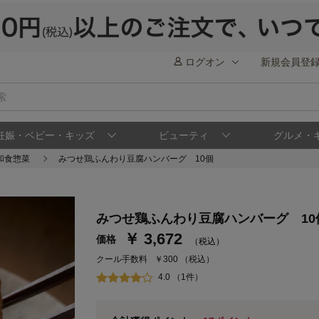
ログオン
新規会員登
妊娠・ベビー・キッズ
ビューティ
グルメ・
和食惣菜
みつせ鶏ふんわり豆腐ハンバーグ 10個
ステージが上がれば送料無料・返品引取無料
みつせ鶏ふんわり豆腐ハンバーグ 10
さらにポイント還元最大16倍！
￥ 3,672
価格
（税込）
ベルメゾンご優待サービスについて
ベル
クール手数料
￥300
（税込）
通常商品送料無料 返品引取無料（JCBのみ）
4.0 （1件）
即時入会なら更に500円OFFクーポンプレゼン
ベルメゾン メンバーズカードについて