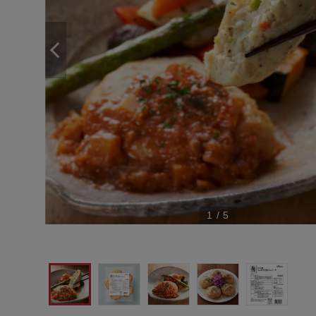
1
/
5