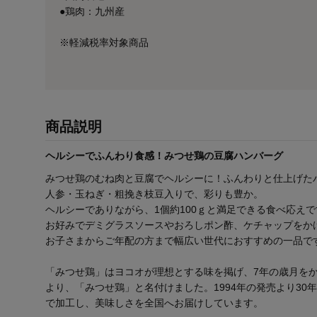
●鶏肉：九州産
※軽減税率対象商品
商品説明
ヘルシーでふんわり食感！みつせ鶏の豆腐ハンバーグ
みつせ鶏のむね肉と豆腐でヘルシーに！ふんわりと仕上げた
人参・玉ねぎ・粗挽き枝豆入りで、彩りも豊か。
ヘルシーでありながら、1個約100ｇと満足できる食べ応えで
お好みでデミグラスソースやおろしポン酢、ケチャップをか
お子さまからご年配の方まで幅広い世代におすすめの一品で
「みつせ鶏」はヨコオが理想とする味を掲げ、7年の歳月を
より、「みつせ鶏」と名付けました。1994年の発売より3
で加工し、美味しさを全国へお届けしています。