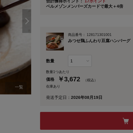
合計獲得ポイント：
17ポイント
ベルメゾンメンバーズカードで最大＋4倍
※
メンバーズカードの加算ポイントはステージ倍率適
商品番号：
128171301001
みつせ鶏ふんわり豆腐ハンバーグ 
数量
数量1つあたり
￥
3,672
価格
（税込）
在庫あり
一覧
発送予定日：
2026年08月19日