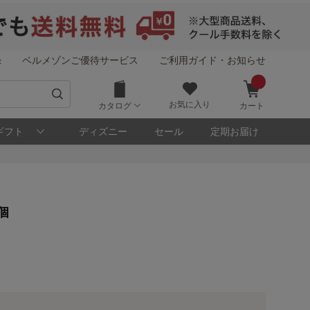
録
ベルメゾンご優待サービス
ご利用ガイド・お知らせ
お気に入り
カタログ
カート
ギフト
ディズニー
セール
定期お届け
！
個
メゾン・ポイントについて
ト