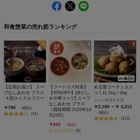
和食惣菜
の
売れ筋ランキング
【定期お届け】 スー
【フードロス対策】
名古屋コーチン入り
プなしあわせ プラス
【30%OFF】[赤だし
つくね 1kg／2kg
:４回サイクルフリー
＆中華スープ] スープ
さんわ尾張名古屋
なしあわせ プラス
￥
2,160
～￥
4,212
￥
790
（税込）
（賞味期限:2026年10
（税込）
(
21
)
月24日）
(
213
)
￥
692
（税込）
(
0
)