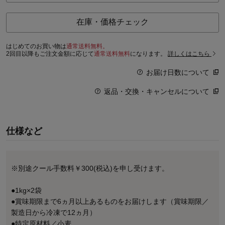
在庫・価格チェック
はじめてのお買い物は
通常送料無料。
2回目以降もご注文金額に応じて
通常送料無料
になります。
詳しくはこちら
お届け日数について
返品・交換・キャンセルについて
仕様など
※別途クール手数料￥300(税込)を申し受けます。
●1kg×2袋
●賞味期限まで6ヵ月以上あるものをお届けします（賞味期限／
製造日から冷凍で12ヵ月）
●特定原材料／小麦