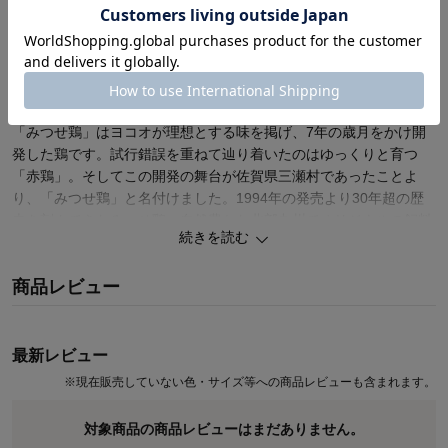
旨みの宝庫である、みつせ鶏の骨周りの肉を使用し、弾力がありな
がらもなめらかで柔らかな食感に仕上げました。
生姜の風味がアクセントになって、美味しく体も心もぽかぽかに。
スープやお鍋に凍ったまま使えて便利！煮物などにもご利用いただ
けます。
「みつせ鶏」はヨコオが理想とする味を掲げ、7年の歳月をかけ開
発した鶏です。試行錯誤を重ねて辿り着いたのはゆっくりと育つ
「赤鶏」。そしてこの開発の舞台が佐賀県三瀬村であったことよ
り、「みつせ鶏」と名付けました。1994年の発売より30年超の歴
史を刻んできたみつせ鶏。自然豊かな北部九州でオリジナルの飼料
続きを読む
を与え、手間をかけて大切に育てます。そして先進の技術で加工
し、美味しさを全国へお届けしています。
商品レビュー
【お召し上がり方】
●煮込み調理：袋から取り出し、凍ったままご利用ください。
●フライ調理：袋から取り出し、凍ったまま油温160℃で2分30秒間
最新レビュー
加熱してください。
※
現在販売していない色・サイズ等への商品レビューも含まれます。
●電子レンジ調理：袋から取り出し、凍ったまま皿に移してラップ
をかけずに加熱してください。
対象商品の商品レビューはまだありません。
（500W) 5個：1分10秒、（600W） 5個：1分