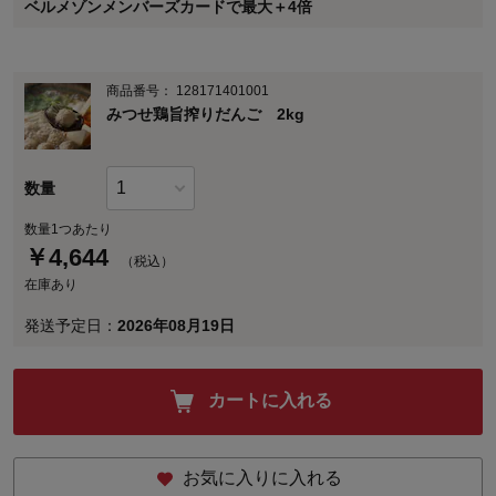
ベルメゾンメンバーズカードで最大＋4倍
に対して適用されます。
商品番号：
128171401001
みつせ鶏旨搾りだんご 2kg
数量
数量1つあたり
￥
4,644
（税込）
在庫あり
発送予定日：
2026年08月19日
カートに入れる
お気に入りに入れる