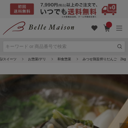
品/スイーツ
お惣菜/デリ
和食惣菜
みつせ鶏旨搾りだんご 2kg