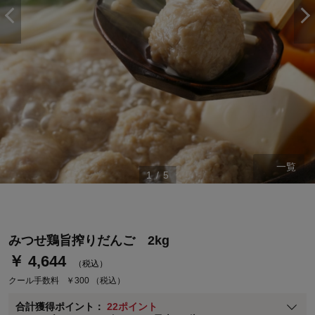
ステージが上がれば送料無料・返品引取無料！
一覧
1
/
5
さらにポイント還元最大16倍！
ベルメゾンご優待サービスについて
ベルメゾン・ポイントについて
みつせ鶏旨搾りだんご 2kg
通常商品送料無料 返品引取無料（JCBのみ）
￥ 4,644
（税込）
即時入会なら更に500円OFFクーポンプレゼント
クール手数料
￥300
（税込）
ベルメゾン メンバーズカードについて
合計獲得ポイント：
22ポイント
※
メンバーズカードの加算ポイントはステージ倍率適用前の基本ポイント