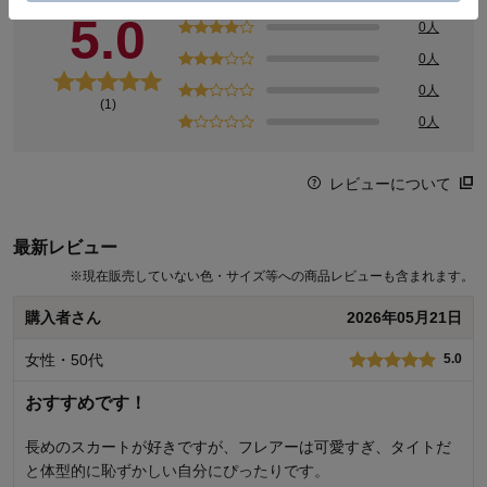
―素材―
5.0
0人
・裏地には吸水速乾機能を付け、汗ばむ季節のべたつきを解消
0人
◆まいまい ＜@undimaimai＞
0人
(1)
Instagramを中心に約8.8万人のフォロワーに支持されているファッ
0人
ションインフルエンサー。
元アパレル店員の豊富な知識を用いて、自身のSNSでは体型の様々
なお悩みに寄り添ったコーデを提案発信中。
レビューについて
◆ラ・フィット/la*fite
最新レビュー
ラ・フィットのお洋服はモニターさんのお声を反映し、着心地のよ
さ・各サイズごとに大人女性に似合うパターンへ調整・幅広いサイ
※
現在販売していない色・サイズ等への商品レビューも含まれます。
ズ展開をルールとしています。
購入者さん
2026年05月21日
大人女性のすっきりとおしゃれと着心地、全てを叶える。それがベ
ルメゾンの大きいサイズブランド、ラ・フィットです。
女性・50代
5.0
おすすめです！
長めのスカートが好きですが、フレアーは可愛すぎ、タイトだ
と体型的に恥ずかしい自分にぴったりです。