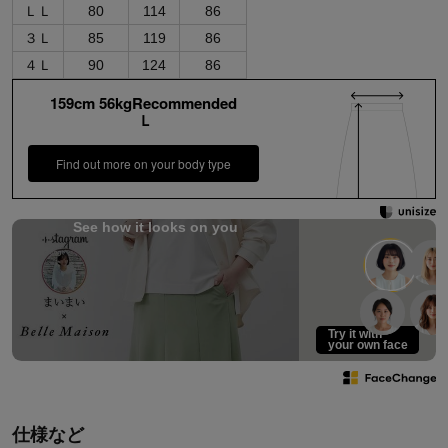
ＬＬ
80
114
86
３Ｌ
85
119
86
４Ｌ
90
124
86
159cm 56kgRecommended
Ｌ
Find out more on your body type
See how it looks on you
Try it with
your own face
仕様など