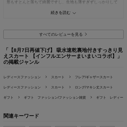
形もすとんと落ちて綺麗ですし、生地も薄すぎずしっかりして
います。
続きを読む
春から秋にかけて大活躍してくれそうです。お願いですが、色
違いで黒やネイビーも販売して欲しいです！！
2
人が参考になりました
参考になった
すべてのレビューを見る
品質
5.0
「【8月7日再値下げ】 吸水速乾裏地付きすっきり見
着心地
5.0
えスカート 【インフルエンサーまいまいコラボ】」
デザイン
5.0
の掲載ジャンル
購入商品：
ブラウン, ＬＬ
お気に入りポイント：
デザイン、色、サイズ、生地、品質、機
能、価格、着回しがきく
レディースファッション
スカート
フレア/ギャザースカート
体型：
ぽっちゃり型
おすすめ用途：
お出かけ用、カジュアル、いつでも
レディースファッション
スカート
ロング/マキシ丈スカート
身長（cm）：
161～165
サイズ：
ちょうど良い
ギフト
ギフト ファッション/ファッション雑貨
ギフト レディース
関連キーワード