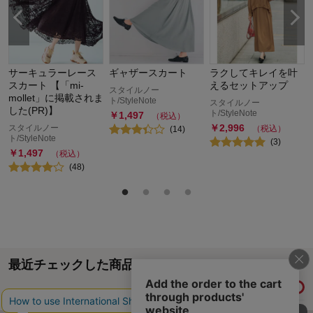
サーキュラーレース
ギャザースカート
ラクしてキレイを叶
スカート 【「mi-
えるセットアップ
スタイルノー
mollet」に掲載されま
ト/StyleNote
スタイルノー
した(PR)】
ト/StyleNote
￥
1,497
（税込）
￥
2,996
スタイルノー
（税込）
(
14
)
ト/StyleNote
(
3
)
￥
1,497
（税込）
(
48
)
最近チェックした商品
履歴情報を残す