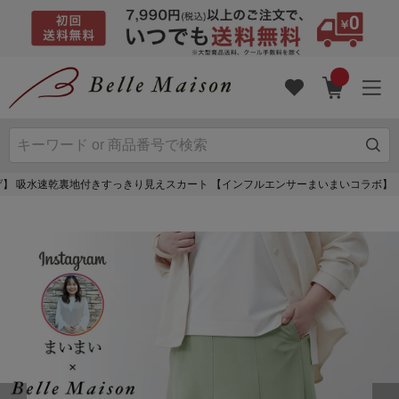
げ】 吸水速乾裏地付きすっきり見えスカート 【インフルエンサーまいまいコラボ】