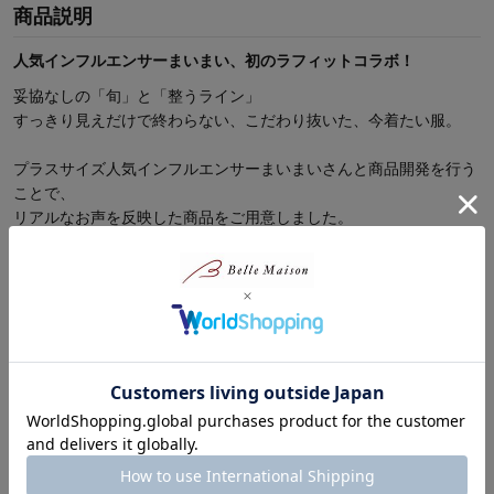
商品説明
人気インフルエンサーまいまい、初のラフィットコラボ！
妥協なしの「旬」と「整うライン」
すっきり見えだけで終わらない、こだわり抜いた、今着たい服。
プラスサイズ人気インフルエンサーまいまいさんと商品開発を行う
ことで、
リアルなお声を反映した商品をご用意しました。
トレンド感とすっきり見えの両立にこだわり抜いたアイテムです。
―デザイン・スタイリング―
・広がらないストンと落ちる、上品シルエット
続きを読む
・下半身を縦に長くすっきり見せるライン
・便利なポケット付き
商品レビュー
―素材―
・ストレッチ性のあるきれい見え素材
1人
総合評価