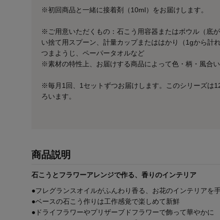
※初回商品と一緒に接着剤（10ml）をお届けします。
※ご用意いただくもの：石こう用容器またはボウル（底が
い捨て用スプーン、計量カップまたははかり（1gから計
つまようじ、ペーパータオルなど
※素材の特性上、お届けする商品によって色・柄・風合い
※毎月1回、1セットずつお届けします。このシリーズは1
ろいます。
商品説明
石こうとフラワーアレンジで作る、香りのインテリア
●フレグランスオイルがふんわり香る、お花のインテリアを
●ベースの石こう作りは工作感覚で楽しめて新鮮
●ドライフラワーやプリザーブドフラワーで飾って華やかに