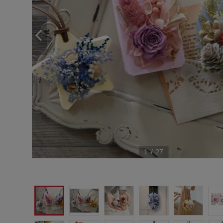
1
/
27