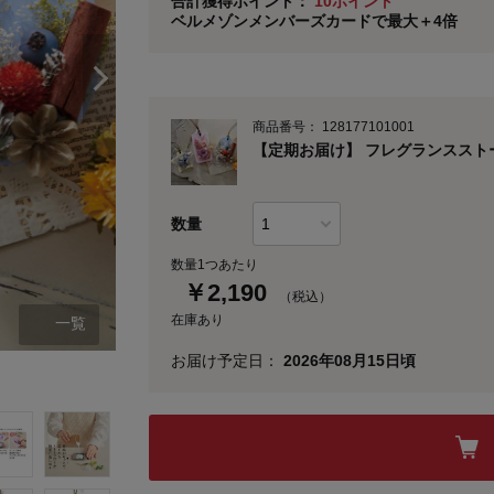
合計獲得ポイント：
10ポイント
ベルメゾンメンバーズカードで最大＋4倍
※
メンバーズカードの加算ポイントはステージ倍率適
商品番号：
128177101001
【定期お届け】 フレグランススト
数量
数量1つあたり
￥
2,190
（税込）
在庫あり
一覧
お届け予定日：
2026年08月15日頃