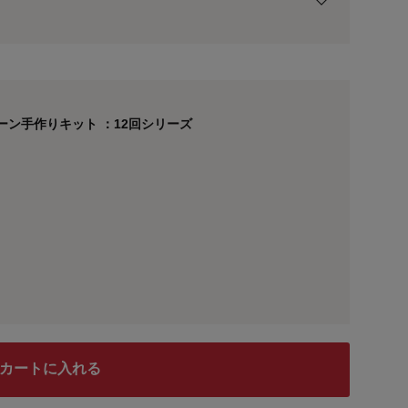
用前の基本ポイントに対して適用されます。
ーン手作りキット ：12回シリーズ
グレースター／ピンクヘキ
カートに入れる