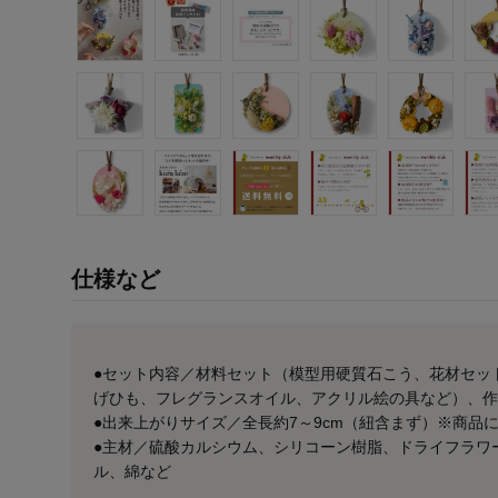
仕様など
●セット内容／材料セット（模型用硬質石こう、花材セッ
げひも、フレグランスオイル、アクリル絵の具など）、作
●出来上がりサイズ／全長約7～9cm（紐含まず）※商品
●主材／硫酸カルシウム、シリコーン樹脂、ドライフラワ
ル、綿など