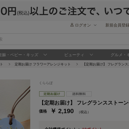
ログオン
新規会員登
妊娠・ベビー・キッズ
ビューティ
グルメ・
ト
定期お届け フラワーアレンジキット
【定期お届け】 フレグランス
くららぼ
ステージが上がれば送料無料・返品引取無料
さらにポイント還元最大16倍！
ベルメゾンご優待サービスについて
ベル
【定期お届け】 フレグランスストーン
￥ 2,190
価格
通常商品送料無料 返品引取無料（JCBのみ）
（税込）
即時入会なら更に500円OFFクーポンプレゼン
ベルメゾン メンバーズカードについて