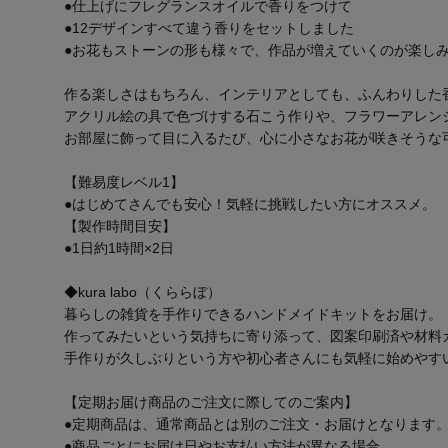
●仕上げにフレグランスオイルで香りをつけて
●12デザインすべて違う香りをセットしました
●お花もストーンの形も様々で、作品が増えていくのが楽し
作る楽しさはもちろん、インテリアとしても、ふんわりした
アクリル絵の具で色づけする石こう作りや、フラワーアレン
お部屋に飾って目に入るたび、心に小さなお花が咲きそうな
【難易度レベル1】
●はじめてさんでも安心！気軽に挑戦したい方にオススメ。
【製作時間目安】
●1日約1時間×2日
◆kura labo（くららぼ）
暮らしの雑貨を手作りできるハンドメイドキットをお届け。
作ってみたいという気持ちに寄り添って、図案印刷済や材料
手作りが久しぶりという方や初心者さんにも気軽に始めやす
【定期お届け商品のご注文に際してのご案内】
●定期商品は、通常商品とは別のご注文・お届けとなります
●商品ごとにお届け日やお支払い方法が異なる場合、