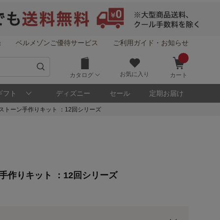
録
ベルメゾンご優待サービス
ご利用ガイド・お知らせ
お気に入り
カタログ
カート
ギフト
ディズニー
セール
定期お届け
ストーン手作りキット ：12回シリーズ
！
メゾン・ポイントについて
手作りキット ：12回シリーズ
ト