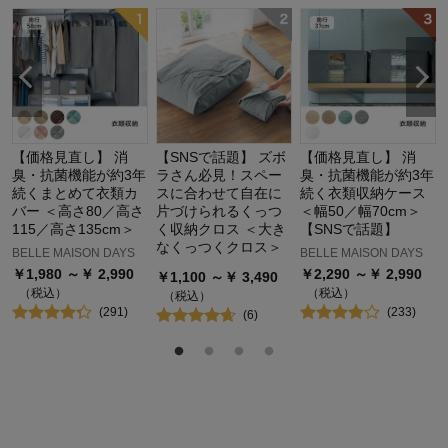
【価格見直し】 消
【SNSで話題】 ズボ
【価格見直し】 消
臭・抗菌機能が約3年
ラさん必見！スペー
臭・抗菌機能が約3年
続くまとめて衣類カ
スに合わせて自在に
続く衣類収納ケース
バー ＜高さ80／高さ
片づけられるくっつ
＜幅50／幅70cm＞
115／高さ135cm＞
く収納クロス ＜大き
【SNSで話題】
なくっつくクロス＞
BELLE MAISON DAYS
BELLE MAISON DAYS
￥
1,980
～￥
2,990
￥
2,290
～￥
2,990
￥
1,100
～￥
3,490
（税込）
（税込）
（税込）
(
291
)
(
233
)
(
6
)