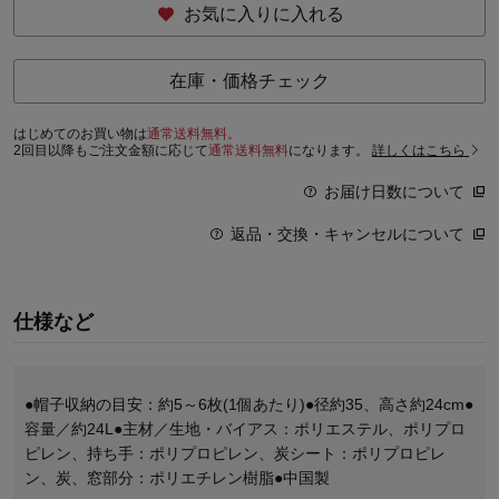
お気に入りに入れる
在庫・価格チェック
はじめてのお買い物は
通常送料無料。
2回目以降もご注文金額に応じて
通常送料無料
になります。
詳しくはこちら
お届け日数について
返品・交換・キャンセルについて
仕様など
●帽子収納の目安：約5～6枚(1個あたり)●径約35、高さ約24cm●
容量／約24L●主材／生地・バイアス：ポリエステル、ポリプロ
ピレン、持ち手：ポリプロピレン、炭シート：ポリプロピレ
ン、炭、窓部分：ポリエチレン樹脂●中国製