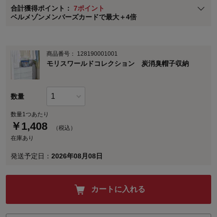
合計獲得ポイント：
7ポイント
※
メンバーズカードの加算ポイントはステージ倍率適用前の基本ポイント
ベルメゾンメンバーズカードで最大＋4倍
に対して適用されます。
商品番号：
128190001001
モリスワールドコレクション 炭消臭帽子収納
数量
数量1つあたり
￥
1,408
（税込）
在庫あり
発送予定日：
2026年08月08日
カートに入れる