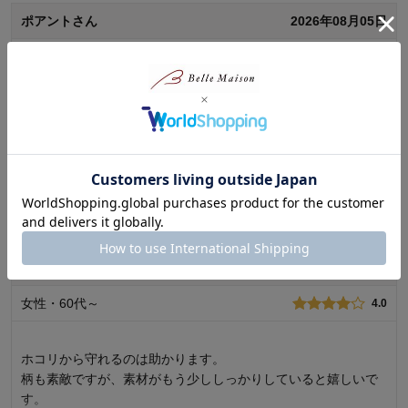
ポアントさん
2026年08月05日
女性・60代～
4.0
お気に入り
お帽子が好きで、収納にモリスの収納袋を見つけ、即、購入し
ました。沢山入り、ツバも折れることなくお気に入りです。
0
人が参考になりました
参考になった
続きを読む
価格
4.0
機能
4.0
使用感・使いやすさ
4.0
ぽっつさん
2026年07月13日
デザイン・色
5.0
女性・60代～
4.0
使用場所：
クローゼット
購入のきっかけ：
ネットで見つけて
商品を使う人：
自分
ホコリから守れるのは助かります。
柄も素敵ですが、素材がもう少ししっかりしていると嬉しいで
す。