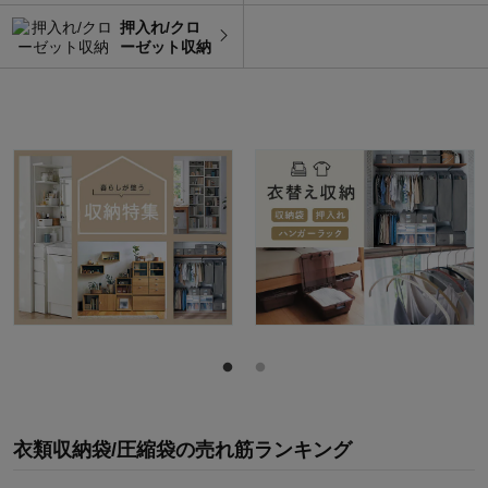
押入れ/クロ
ーゼット収納
衣類収納袋/圧縮袋
の
売れ筋ランキング