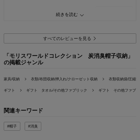
0
人が参考になりました
参考になった
続きを読む
価格
4.0
機能
4.0
使用感・使いやすさ
4.0
すべてのレビューを見る
デザイン・色
5.0
使用場所：
寝室
「モリスワールドコレクション 炭消臭帽子収納」
購入のきっかけ：
カタログで見て
の掲載ジャンル
商品を使う人：
自分
家具/収納
衣類/布団収納/押入れ/クローゼット収納
衣類収納袋/圧縮袋
ギフト
ギフト タオル/その他ファブリック
ギフト その他ファブリ
関連キーワード
#帽子
#消臭