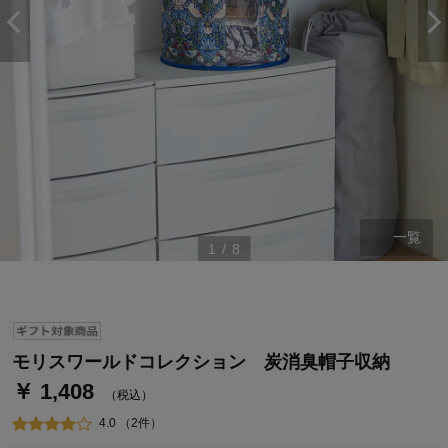
一覧
1
/
8
ステージが上がれば送料無料・返品引取無料！
さらにポイント還元最大16倍！
ベルメゾンご優待サービスについて
ベルメゾン・ポイントについて
モリスワールドコレクション 炭消臭帽子収納
￥ 1,408
通常商品送料無料 返品引取無料（JCBのみ）
（税込）
即時入会なら更に500円OFFクーポンプレゼント
4.0 （2件）
ベルメゾン メンバーズカードについて