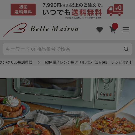
ブン/グリル用調理器
Toffy 電子レンジ用グリルパン【1台6役 レシピ付き】