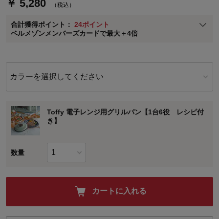
￥ 5,280
（税込）
ベルメゾン メンバーズカードについて
合計獲得ポイント：
24ポイント
※
メンバーズカードの加算ポイントはステージ倍率適用前の基本ポイント
ベルメゾンメンバーズカードで最大＋4倍
に対して適用されます。
カラーを選択してください
Toffy 電子レンジ用グリルパン【1台6役 レシピ付
き】
数量
カートに入れる