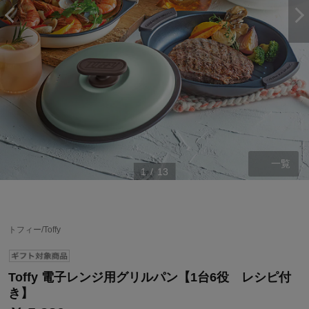
一覧
1
/
13
ステージが上がれば送料無料・返品引取無料！
さらにポイント還元最大16倍！
トフィー/Toffy
ベルメゾンご優待サービスについて
ベルメゾン・ポイントについて
Toffy 電子レンジ用グリルパン【1台6役 レシピ付
通常商品送料無料 返品引取無料（JCBのみ）
き】
即時入会なら更に500円OFFクーポンプレゼント