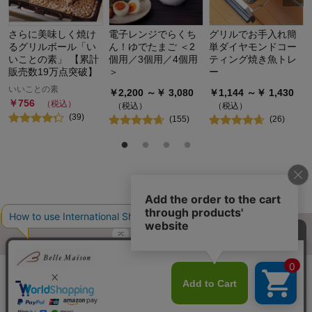
さらに美味しく焼け
電子レンジでらくち
グリルでお手入れ簡
るグリルボール「い
ん！ゆでたまご ＜2
単ダイヤモンドコー
いことの素」 【累計
個用／3個用／4個用
ティング焼き魚トレ
販売数19万点突破】
＞
ー
いいことの素
￥
2,200
～￥
3,080
￥
1,144
～￥
1,430
￥
756
（税込）
（税込）
（税込）
(
39
)
(
155
)
(
26
)
ページトップへ
ご利用ガイド・お知らせ
ご利用規約
サイトマップ
ベルメゾンネットTOPへ