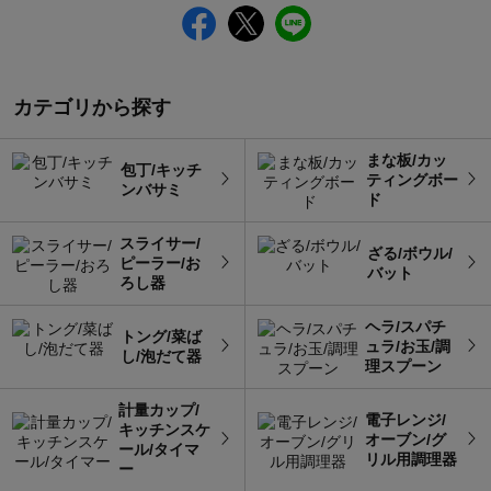
カテゴリから探す
まな板/カッ
包丁/キッチ
ティングボー
ンバサミ
ド
スライサー/
ざる/ボウル/
ピーラー/お
バット
ろし器
ヘラ/スパチ
トング/菜ば
ュラ/お玉/調
し/泡だて器
理スプーン
計量カップ/
電子レンジ/
キッチンスケ
オーブン/グ
ール/タイマ
リル用調理器
ー