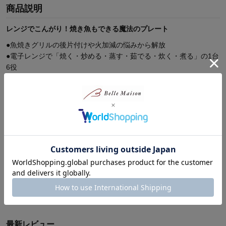
商品説明
レンジでこんがり！焼き魚もできる魔法のプレート
●魚焼きグリルの後片付けや火加減の悩みから解放
●電子レンジで「焼く・炒める・蒸す・茹でる・炊く・煮る」の1台
6役
●底面の特殊素材がマイクロ波を熱に変換しフライパンで焼いたよ
うな焼き目を実現
●波型プレートが余分な脂を落とすので健康が気になる世代にも嬉
しいヘルシー設計
●内側はふっ素樹脂加工を施しこびりつきにくい
●キッチンに馴染むレトロで愛らしいデザインと場所を取らないコ
ンパクトサイズ
●材料を入れてチンするだけの「ほったらかし調理」でコンロが空
続きを読む
き、もう一品も楽々
●忙しい朝の目玉焼きや、夜の本格的な焼き魚、惣菜の温め直しに
商品レビュー
●火を使わないから夏場のキッチンも暑くならないのもうれしいポ
イント
●届いたその日からレパートリーが広がる24種類の専用レシピブッ
ク付き
最新レビュー