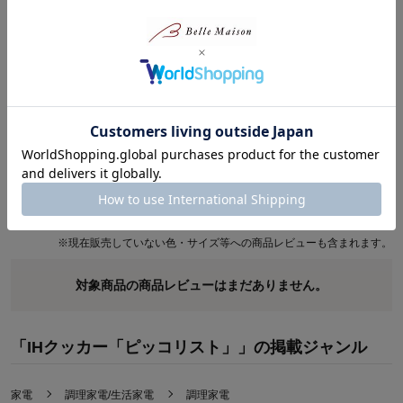
●火力や時間をダイヤルで簡単に設定できます
●鍋底径約10～14cm対応
●料理の幅が広がる6段階の加熱調理
●ひとり使いやアウトドアなど様々な場面で活躍します
●汚れをサッと拭きとれるガラス製のトッププレート
●鍋検知や温度過昇防止など6つの安全機能付き
商品レビュー
最新レビュー
※
現在販売していない色・サイズ等への商品レビューも含まれます。
対象商品の商品レビューはまだありません。
「IHクッカー「ピッコリスト」」の掲載ジャンル
家電
調理家電/生活家電
調理家電