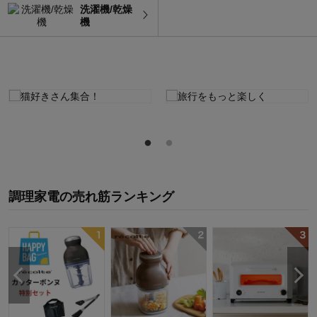
洗濯機/乾燥
機
調理家電
の
売れ筋ランキング