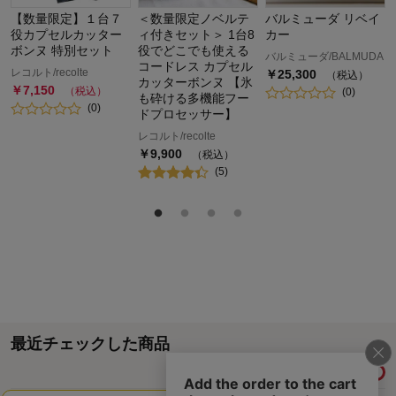
【数量限定】１台７
＜数量限定ノベルテ
バルミューダ リベイ
役カプセルカッター
ィ付きセット＞ 1台8
カー
ボンヌ 特別セット
役でどこでも使える
バルミューダ/BALMUDA
コードレス カプセル
レコルト/recolte
￥
25,300
（税込）
カッターボンヌ 【氷
￥
7,150
（税込）
(
0
)
も砕ける多機能フー
(
0
)
ドプロセッサー】
レコルト/recolte
￥
9,900
（税込）
(
5
)
最近チェックした商品
履歴情報を残す