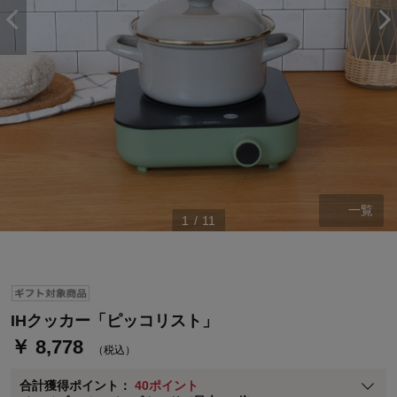
ステージが上がれば送料無料・返品引取無料！
一覧
1
/
11
さらにポイント還元最大16倍！
ベルメゾンご優待サービスについて
ベルメゾン・ポイントについて
通常商品送料無料 返品引取無料（JCBのみ）
IHクッカー「ピッコリスト」
即時入会なら更に500円OFFクーポンプレゼント
￥ 8,778
（税込）
ベルメゾン メンバーズカードについて
合計獲得ポイント：
40ポイント
※
メンバーズカードの加算ポイントはステージ倍率適用前の基本ポイント