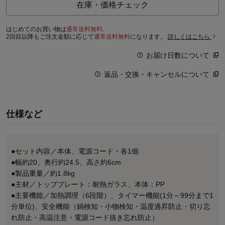
在庫・価格チェック
はじめてのお買い物は
通常送料無料。
2回目以降もご注文金額に応じて
通常送料無料
になります。
詳しくはこちら
お届け日数について
返品・交換・キャンセルについて
仕様など
●セット内容／本体、電源コード・各1個
●幅約20、奥行約24.5、高さ約6cm
●製品重量／約1.8kg
●主材／トッププレート：耐熱ガラス、本体：PP
●主要機能／加熱調理（6段階）、タイマー機能(1分～99分まで1
分単位)、安全機能（鍋検知・小物検知・温度過昇防止・切り忘
れ防止・高温注意・電源コード抜き忘れ防止）