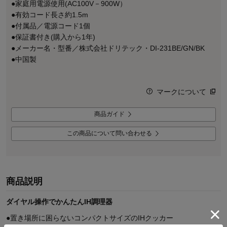
●家庭用電源使用(AC100V－900W）
●有効コード長さ約1.5m
●付属品／電源コード1個
●保証書付き(購入から1年)
●メーカー名・型番／株式会社ドリテック・DI-231BE/GN/BK
●中国製
マークについて
商品ガイド
この商品について問い合わせる
商品説明
ダイヤル操作でかんたんIH調理器
●置き場所に困らないコンパクトサイズのIHクッカー