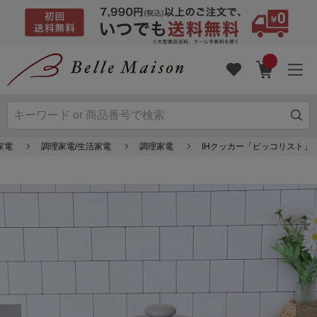
家電
調理家電/生活家電
調理家電
IHクッカー「ピッコリスト」