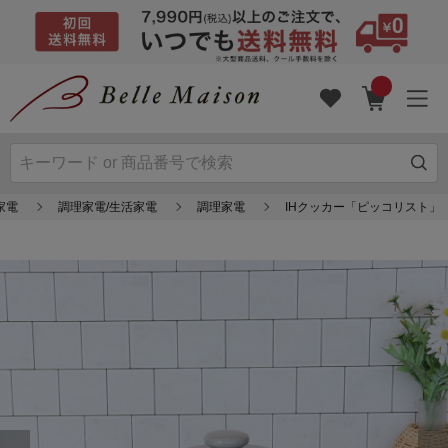
家電
調理家電/生活家電
調理家電
IHクッカー「ピッコリスト」