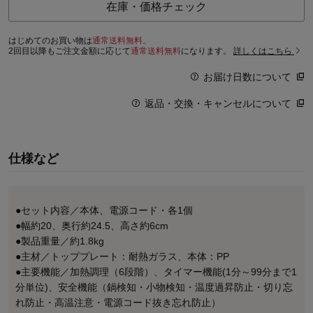
在庫・価格チェック
はじめてのお買い物は
通常送料無料。
2回目以降もご注文金額に応じて
通常送料無料
になります。
詳しくはこちら
お届け日数について
返品・交換・キャンセルについて
仕様など
●セット内容／本体、電源コード・各1個
●幅約20、奥行約24.5、高さ約6cm
●製品重量／約1.8kg
●主材／トッププレート：耐熱ガラス、本体：PP
●主要機能／加熱調理（6段階）、タイマー機能(1分～99分まで1
分単位)、安全機能（鍋検知・小物検知・温度過昇防止・切り忘
れ防止・高温注意・電源コード抜き忘れ防止）