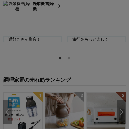
洗濯機/乾燥
機
調理家電
の
売れ筋ランキング