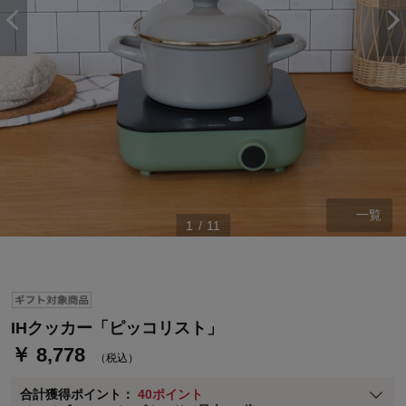
ステージが上がれば送料無料・返品引取無料！
一覧
1
/
11
さらにポイント還元最大16倍！
ベルメゾンご優待サービスについて
ベルメゾン・ポイントについて
通常商品送料無料 返品引取無料（JCBのみ）
IHクッカー「ピッコリスト」
即時入会なら更に500円OFFクーポンプレゼント
￥ 8,778
（税込）
ベルメゾン メンバーズカードについて
合計獲得ポイント：
40ポイント
※
メンバーズカードの加算ポイントはステージ倍率適用前の基本ポイント