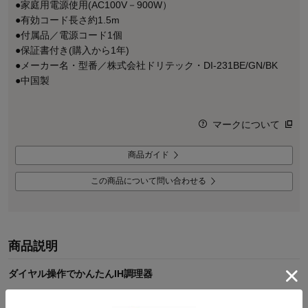
●家庭用電源使用(AC100V－900W）
●有効コード長さ約1.5m
●付属品／電源コード1個
●保証書付き(購入から1年)
●メーカー名・型番／株式会社ドリテック・DI-231BE/GN/BK
●中国製
マークについて
商品ガイド
この商品について問い合わせる
商品説明
ダイヤル操作でかんたんIH調理器
●置き場所に困らないコンパクトサイズのIHクッカー