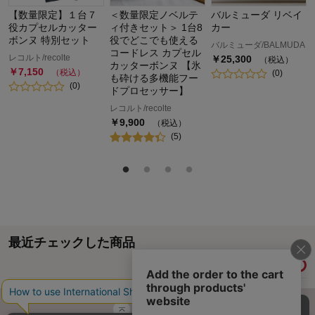
【数量限定】１台７
＜数量限定ノベルテ
バルミューダ リベイ
役カプセルカッター
ィ付きセット＞ 1台8
カー
ボンヌ 特別セット
役でどこでも使える
バルミューダ/BALMUDA
コードレス カプセル
レコルト/recolte
￥
25,300
（税込）
カッターボンヌ 【氷
￥
7,150
（税込）
(
0
)
も砕ける多機能フー
(
0
)
ドプロセッサー】
レコルト/recolte
￥
9,900
（税込）
(
5
)
最近チェックした商品
履歴情報を残す
ページトップへ