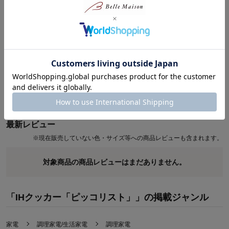
●火力や時間をダイヤルで簡単に設定できます
●鍋底径約10～14cm対応
●料理の幅が広がる6段階の加熱調理
●ひとり使いやアウトドアなど様々な場面で活躍します
●汚れをサッと拭きとれるガラス製のトッププレート
●鍋検知や温度過昇防止など6つの安全機能付き
商品レビュー
最新レビュー
※
現在販売していない色・サイズ等への商品レビューも含まれます。
対象商品の商品レビューはまだありません。
「IHクッカー「ピッコリスト」」の掲載ジャンル
家電
調理家電/生活家電
調理家電