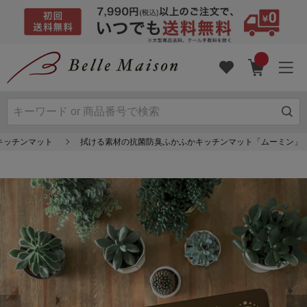
キッチンマット
拭ける素材の抗菌防臭ふかふかキッチンマット「ムーミン」