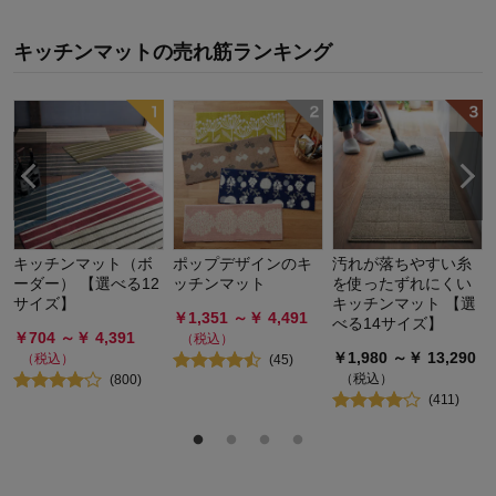
キッチンマット
の
売れ筋ランキング
キッチンマット（ボ
ポップデザインのキ
汚れが落ちやすい糸
ーダー） 【選べる12
ッチンマット
を使ったずれにくい
サイズ】
キッチンマット 【選
￥
1,351
～￥
4,491
べる14サイズ】
￥
704
～￥
4,391
（税込）
￥
1,980
～￥
13,290
（税込）
(
45
)
（税込）
(
800
)
(
411
)