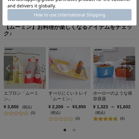
対象商品の商品レビューはまだありません。
【ムーミン】お料理が楽しくなるアイテムをチェッ
ク♪
エプロン「ムーミ
すべりにくいトレイ
ホーローのような保
ン」
「ムーミン」
存容器
¥
3,850
¥
2,200
～
¥
3,850
¥
1,323
～
¥
1,602
(税込)
(税込)
(税込)
(
0
)
(
0
)
(
6
)