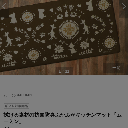
一覧
1
/
11
ステージが上がれば送料無料・返品引取無料！
さらにポイント還元最大16倍！
ムーミン/MOOMIN
ベルメゾンご優待サービスについて
ベルメゾン・ポイントについて
拭ける素材の抗菌防臭ふかふかキッチンマット「ム
通常商品送料無料 返品引取無料（JCBのみ）
ーミン」
即時入会なら更に500円OFFクーポンプレゼント