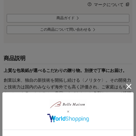
マークについて
商品ガイド
この商品について問い合わせる
商品説明
上質な包装紙が選べるこだわりの贈り物。別便で丁寧にお届け。
創業以来、独自の新技術を開拓し続ける〈ノリタケ〉。その開発力
と技術力は国内のみならず海外でも高く評価され、ご家庭はもちろ
ん、レストランやホテル、貴賓のもてなしにと多彩なシーンで活躍
しています。
【特別包装】お取り寄せギフト
写真入カードや紙袋など、サービス充実のギフト専門店について