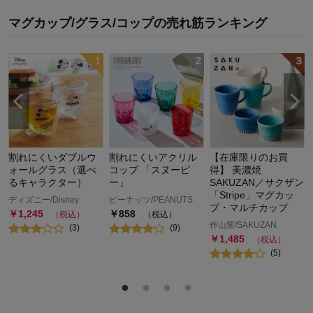
マグカップ/グラス/コップ
の
売れ筋ランキング
割れにくいダブルウ
割れにくいアクリル
【在庫限りのお買
ォールグラス（選べ
コップ 「スヌーピ
得】 美濃焼
るキャラクター）
ー」
SAKUZAN／サクザン
「Stripe」マグカッ
ディズニー/Disney
ピーナッツ/PEANUTS
プ・マルチカップ
￥
1,245
￥
858
（税込）
（税込）
作山窯/SAKUZAN
(
3
)
(
9
)
￥
1,485
（税込）
(
5
)