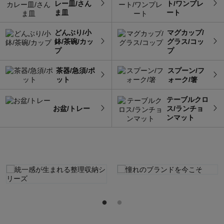
レー皿/さん
ト/ワンプレ
ま皿
ート
どんぶり/小
マグカップ/
鉢/茶碗/カッ
グラス/コッ
プ
プ
茶器/急須/ポ
スプーン/フ
ット
ォーク/箸
テーブルクロ
お盆/トレー
ス/ランチョ
ンマット