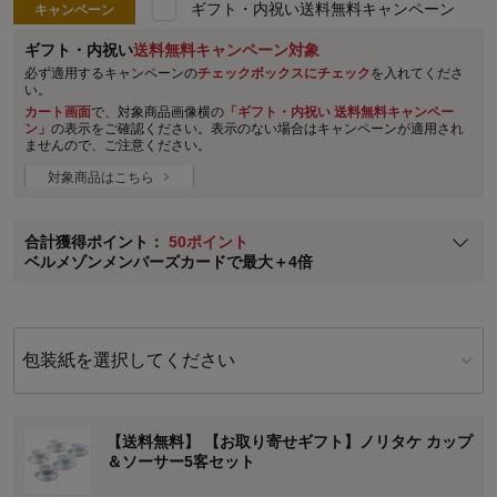
ギフト・内祝い送料無料キャンペーン
キャンペーン
ステージが上がれば送料無料・返品引取無料！
さらにポイント還元最大16倍！
ギフト・内祝い
送料無料キャンペーン対象
必ず適用するキャンペーンの
チェックボックスにチェック
を入れてくださ
ベルメゾンご優待サービスについて
い。
カート画面
で、対象商品画像横の
「ギフト・内祝い 送料無料キャンペー
ベルメゾン・ポイントについて
ン」
の表示をご確認ください。表示のない場合はキャンペーンが適用され
ませんので、ご注意ください。
通常商品送料無料 返品引取無料（JCBのみ）
即時入会なら更に500円OFFクーポンプレゼント
対象商品はこちら
ベルメゾン メンバーズカードについて
合計獲得ポイント：
50ポイント
※
メンバーズカードの加算ポイントはステージ倍率適用前の基本ポイント
ベルメゾンメンバーズカードで最大＋4倍
に対して適用されます。
包装紙を選択してください
【送料無料】 【お取り寄せギフト】ノリタケ カップ
＆ソーサー5客セット