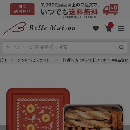
子)
クッキー/ビスケット
【お取り寄せギフト】クッキー10種詰合せ