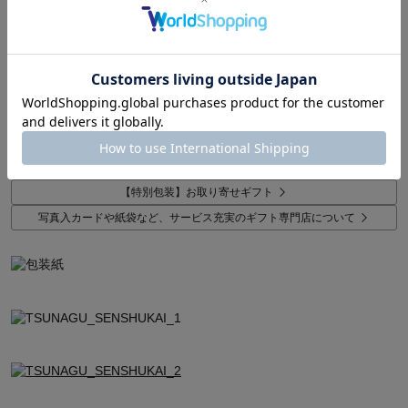
商品説明
上質な包装紙が選べるこだわりの贈り物。別便で丁寧にお届け。
缶にも中身にも心ときめく食材・食感に富んだクッキー
パティシエ小松龍侍氏が地元山形に構えたパティスリー「ブランド
ォレ」の人気商品。
【特別包装】お取り寄せギフト
写真入カードや紙袋など、サービス充実のギフト専門店について