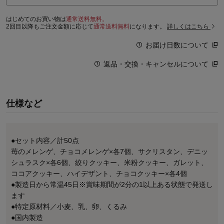
はじめてのお買い物は
通常送料無料。
2回目以降もご注文金額に応じて
通常送料無料
になります。
詳しくはこちら
お届け日数について
返品・交換・キャンセルについて
仕様など
●セット内容／計50点
苺のメレンゲ、チョコメレンゲ×各7個、サクリスタン、デニッ
シュラスク×各6個、絞りクッキー、米粉クッキー、ガレット、
ココアクッキー、ハイデザント、チョコクッキー×各4個
●製造日から常温45日※賞味期間が2分の1以上ある状態で発送し
ます
●特定原材料／小麦、乳、卵、くるみ
●国内製造