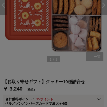
ステージが上がれば送料無料・返品引取無料！
さらにポイント還元最大16倍！
一覧
1
/
3
ベルメゾンご優待サービスについて
ベルメゾン・ポイントについて
通常商品送料無料 返品引取無料（JCBのみ）
【お取り寄せギフト】クッキー10種詰合せ
即時入会なら更に500円OFFクーポンプレゼント
￥ 3,240
（税込）
ベルメゾン メンバーズカードについて
合計獲得ポイント：
15ポイント
※
メンバーズカードの加算ポイントはステージ倍率適用前の基本ポイント
ベルメゾンメンバーズカードで最大＋4倍
に対して適用されます。