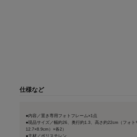
仕様など
●内容／置き専用フォトフレーム×1点
●現品サイズ／幅約26、奥行約1.3、高さ約22cm（フォトサ
12.7×8.9cm）×各2）
●主材／ポリスチレン