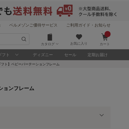
録
ベルメゾンご優待サービス
ご利用ガイド・お知らせ
お気に入り
カタログ
カート
ギフト
ディズニー
セール
定期お届け
ギフト】ベビーパーテーションフレーム
！
メゾン・ポイントについて
ションフレーム
ト
用前の基本ポイントに対して適用されます。