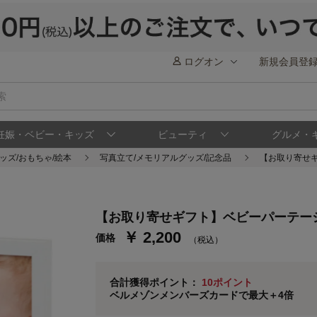
ログオン
新規会員登
妊娠・ベビー・キッズ
ビューティ
グルメ・
ッズ/おもちゃ/絵本
写真立て/メモリアルグッズ/記念品
【お取り寄せ
ステージが上がれば送料無料・返品引取無料
さらにポイント還元最大16倍！
ベルメゾンご優待サービスについて
ベル
【お取り寄せギフト】ベビーパーテー
￥ 2,200
価格
通常商品送料無料 返品引取無料（JCBのみ）
（税込）
即時入会なら更に500円OFFクーポンプレゼン
ベルメゾン メンバーズカードについて
合計獲得ポイント：
10ポイント
ベルメゾンメンバーズカードで最大＋4倍
※
メンバーズカードの加算ポイントはステージ倍率適