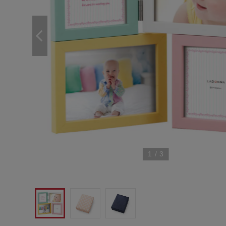
1
/
3