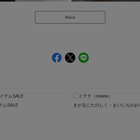
More
ムSALE
きがるにたのしく・まいにちのお