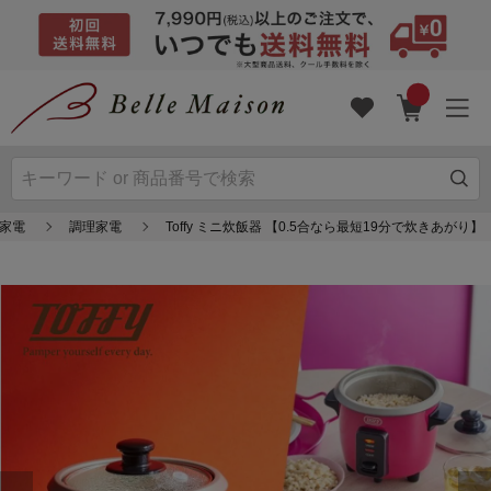
活家電
調理家電
Toffy ミニ炊飯器 【0.5合なら最短19分で炊きあがり】