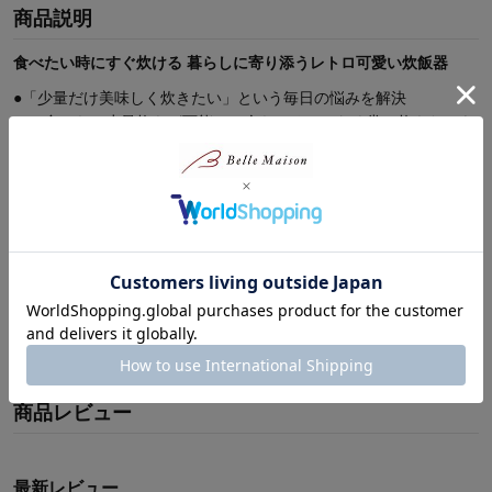
商品説明
食べたい時にすぐ炊ける 暮らしに寄り添うレトロ可愛い炊飯器
●「少量だけ美味しく炊きたい」という毎日の悩みを解決
●0.5合からの少量炊きが可能で、余らせることなく常に炊きたてを
堪能
●スイッチ一つの簡単操作で、最短約19分（0.5合時）の素早い炊き
上がり
※浸水時間は含まれていません
●浸水時間を含めても短時間で準備ができ、忙しい朝や遅い夕食に
も便利
●場所を取らないコンパクト設計で、キッチンがすっきり片付くサ
イズ感
●白米だけでなく、健康を気遣う方に嬉しい玄米やおかゆ、炊き込
続きを読む
みご飯も対応
●内釜にはフッ素加工が施され、こびりつきにくくお手入れがスム
商品レビュー
ーズ
●丸みを帯びたレトロで愛らしいデザインが、キッチンのアクセン
トに
●一人暮らしの方や、ご夫婦で少しずつご飯を楽しみたい食卓にぴ
最新レビュー