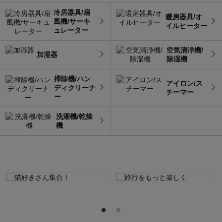
冷房器具/扇
暖房器具/オ
風機/サーキ
イルヒーター
ュレーター
空気清浄機/
加湿器
除湿機
掃除機/ハン
アイロン/ス
ディクリーナ
チーマー
ー
洗濯機/乾燥
機