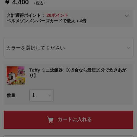
￥ 4,400
（税込）
ベルメゾン メンバーズカードについて
合計獲得ポイント：
20ポイント
※
メンバーズカードの加算ポイントはステージ倍率適用前の基本ポイント
ベルメゾンメンバーズカードで最大＋4倍
に対して適用されます。
カラーを選択してください
Toffy ミニ炊飯器 【0.5合なら最短19分で炊きあが
り】
数量
カートに入れる