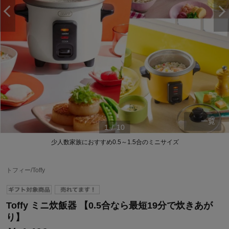
一覧
1
/
10
少人数家族におすすめ0.5～1.5合のミニサイズ
ステージが上がれば送料無料・返品引取無料！
さらにポイント還元最大16倍！
トフィー/Toffy
ベルメゾンご優待サービスについて
ベルメゾン・ポイントについて
Toffy ミニ炊飯器 【0.5合なら最短19分で炊きあが
通常商品送料無料 返品引取無料（JCBのみ）
り】
即時入会なら更に500円OFFクーポンプレゼント