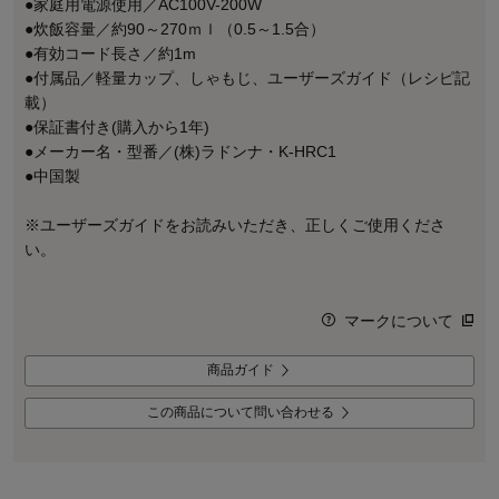
●家庭用電源使用／AC100V-200W
●炊飯容量／約90～270ｍｌ（0.5～1.5合）
●有効コード長さ／約1m
●付属品／軽量カップ、しゃもじ、ユーザーズガイド（レシピ記
載）
●保証書付き(購入から1年)
●メーカー名・型番／(株)ラドンナ・K-HRC1
●中国製
※ユーザーズガイドをお読みいただき、正しくご使用くださ
い。
マークについて
商品ガイド
この商品について問い合わせる