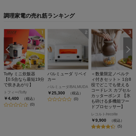
調理家電
の
売れ筋ランキング
Toffy ミニ炊飯器
バルミューダ リベイ
＜数量限定ノベルテ
【0.5合なら最短19分
カー
ィ付きセット＞ 1台8
で炊きあがり】
役でどこでも使える
バルミューダ/BALMUDA
コードレス カプセル
トフィー/Toffy
￥
25,300
（税込）
カッターボンヌ 【氷
￥
4,400
（税込）
(
0
)
も砕ける多機能フー
(
0
)
ドプロセッサー】
レコルト/recolte
￥
9,900
（税込）
(
5
)