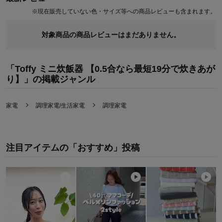
ったり
※
現在販売していない色・サイズ等への商品レビューも含まれます。
●サブの炊飯器として、自分専用の健康米（玄米など）を炊くのに
も
対象商品の商品レビューはまだありません。
●毎日の「食べる分だけ」を特別にする、軽やかで心地よいキッチ
ン家電
「Toffy ミニ炊飯器 【0.5合なら最短19分で炊きあが
り】」の掲載ジャンル
家電
調理家電/生活家電
調理家電
注目アイテムの「おすすめ」投稿